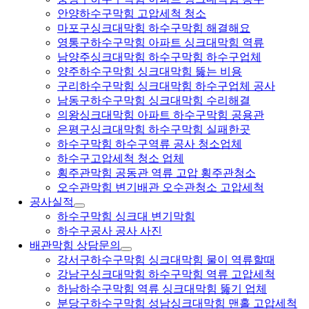
안양하수구막힘 고압세척 청소
마포구싱크대막힘 하수구막힘 해결해요
영통구하수구막힘 아파트 싱크대막힘 역류
남양주싱크대막힘 하수구막힘 하수구업체
양주하수구막힘 싱크대막힘 뚫는 비용
구리하수구막힘 싱크대막힘 하수구업체 공사
남동구하수구막힘 싱크대막힘 수리해결
의왕싱크대막힘 아파트 하수구막힘 공용관
은평구싱크대막힘 하수구막힘 실패한곳
하수구막힘 하수구역류 공사 청소업체
하수구고압세척 청소 업체
횡주관막힘 공동관 역류 고압 횡주관청소
오수관막힘 변기배관 오수관청소 고압세척
공사실적
하수구막힘 싱크대 변기막힘
하수구공사 공사 사진
배관막힘 상담문의
강서구하수구막힘 싱크대막힘 물이 역류할때
강남구싱크대막힘 하수구막힘 역류 고압세척
하남하수구막힘 역류 싱크대막힘 뚫기 업체
분당구하수구막힘 성남싱크대막힘 맨홀 고압세척