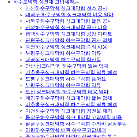
하수도막힘 싱크대 고압세척
아산하수구막힘 싱크대막힘 청소 공사
대덕구 하수구막힘 싱크대막힘 비용 얼마
서북구하수구막힘 싱크대막힘 뚫음 공사
안성하수구막힘 싱크대막힘 공사 비용
평택하수구막힘 싱크대막힘 공장 아파트
단원구싱크대막힘 하수구막힘 공사 업체
과천하수구막힘 싱크대막힘 수리 비용
부평구싱크대막힘 하수구막힘 역류
광명싱크대막힘 하수구막힘 철산동
안산 싱크대막힘 하수구막힘 뚫는 업체
미추홀구싱크대막힘 하수구막힘 역류 해결
도봉구싱크대막힘 하수구막힘 뚫어요
부평구싱크대막힘 하수구막힘 역류
오산 싱크대막힘 하수구막힘 비용 얼마
계양구하수구막힘 싱크대막힘 뚫는 업체
미추홀구싱크대막힘 하수구막힘 역류 해결
이천하수구막힘 싱크대막힘 침전물 제거
동작구하수구막힘 싱크대막힘 고압세척 비용
팔달구싱크대막힘 하수구막힘 수리비 공동부담
양평하수구막힘 배관 하수구고압세척
중랑구하수구막힘 아파트 싱크대막힘 통수