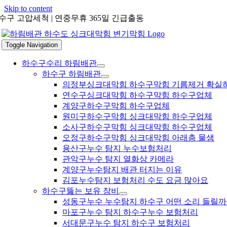
Skip to content
수구 고압세척 | 연중무휴 365일 긴급출동
Toggle Navigation
하수구수리 하림배관
하수구 하림배관
의정부싱크대막힘 하수구막힘 기름제거 확실
연수구싱크대막힘 하수구막힘 하수구업체
계양구하수구막힘 하수구업체
원미구하수구막힘 싱크대막힘 하수구업체
소사구하수구막힘 싱크대막힘 하수구업체
오정구하수구막힘 싱크대막힘 아래층 물샘
용산구누수 탐지 누수보험처리
관악구누수 탐지 열화상 카메라
계양구누수탐지 배관 터지는 이유
김포누수탐지 보험처리 수도 요금 많아요
하수구뚫는 보유 장비
성동구누수 누수탐지 하수구 어떤 소리 들릴까
마포구누수 탐지 하수구누수 보험처리
서대문구누수 탐지 하수구 보험처리