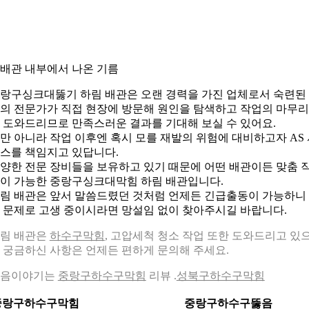
. 배관 내부에서 나온 기름
랑구싱크대뚫기 하림 배관은 오랜 경력을 가진 업체로서 숙련된
의 전문가가 직접 현장에 방문해 원인을 탐색하고 작업의 마무
 도와드리므로 만족스러운 결과를 기대해 보실 수 있어요.
만 아니라 작업 이후엔 혹시 모를 재발의 위험에 대비하고자 AS
스를 책임지고 있답니다.
양한 전문 장비들을 보유하고 있기 때문에 어떤 배관이든 맞춤 
이 가능한 중랑구싱크대막힘 하림 배관입니다.
림 배관은 앞서 말씀드렸던 것처럼 언제든 긴급출동이 가능하니
 문제로 고생 중이시라면 망설임 없이 찾아주시길 바랍니다.
림 배관은
하수구막힘
, 고압세척 청소 작업 또한 도와드리고 있
 궁금하신 사항은 언제든 편하게 문의해 주세요.
다음이야기는
중랑구하수구막힘
리뷰 .
성북구하수구막힘
중랑구하수구막힘
중랑구하수구뚫음