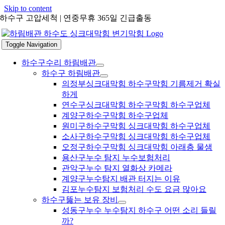
Skip to content
하수구 고압세척 | 연중무휴 365일 긴급출동
Toggle Navigation
하수구수리 하림배관
하수구 하림배관
의정부싱크대막힘 하수구막힘 기름제거 확실
하게
연수구싱크대막힘 하수구막힘 하수구업체
계양구하수구막힘 하수구업체
원미구하수구막힘 싱크대막힘 하수구업체
소사구하수구막힘 싱크대막힘 하수구업체
오정구하수구막힘 싱크대막힘 아래층 물샘
용산구누수 탐지 누수보험처리
관악구누수 탐지 열화상 카메라
계양구누수탐지 배관 터지는 이유
김포누수탐지 보험처리 수도 요금 많아요
하수구뚫는 보유 장비
성동구누수 누수탐지 하수구 어떤 소리 들릴
까?