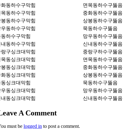
중화동하수구막힘
면목동하수구뚫음
면목동하수구막힘
중화동하수구뚫음
상봉동하수구막힘
상봉동하수구뚫음
망우동하수구막힘
묵동하수구뚫음
묵동하수구막힘
망우동하수구뚫음
신내동하수구막힘
신내동하수구뚫음
중랑구싱크대막힘
중랑구하수구뚫음
면목동싱크대막힘
면목동하수구뚫음
상봉동싱크대막힘
중화동하수구뚫음
중화동싱크대막힘
상봉동하수구뚫음
묵동싱크대막힘
묵동하수구뚫음
망우동싱크대막힘
망우동하수구뚫음
신내동싱크대막힘
신내동하수구뚫음
Leave A Comment
You must be
logged in
to post a comment.