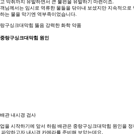
고 악취까지 유발하면서 큰 불편을 유발하기 마련이죠.
객님께서는 임시로 역류한 물들을 닦아내 보셨지만 지속적으로 
하는 물을 막기엔 역부족이었습니다.
랑구싱크대막힘 뚫음 강력한 화학 약품
. 중랑구싱크대막힘 원인
. 배관 내시경 검사
업을 시작하기에 앞서 하림 배관은 중랑구싱크대막힘 원인을 정
 파악하고자 내시경 카메라를 준비해 보았는데요.