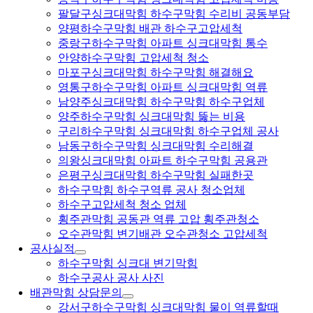
팔달구싱크대막힘 하수구막힘 수리비 공동부담
양평하수구막힘 배관 하수구고압세척
중랑구하수구막힘 아파트 싱크대막힘 통수
안양하수구막힘 고압세척 청소
마포구싱크대막힘 하수구막힘 해결해요
영통구하수구막힘 아파트 싱크대막힘 역류
남양주싱크대막힘 하수구막힘 하수구업체
양주하수구막힘 싱크대막힘 뚫는 비용
구리하수구막힘 싱크대막힘 하수구업체 공사
남동구하수구막힘 싱크대막힘 수리해결
의왕싱크대막힘 아파트 하수구막힘 공용관
은평구싱크대막힘 하수구막힘 실패한곳
하수구막힘 하수구역류 공사 청소업체
하수구고압세척 청소 업체
횡주관막힘 공동관 역류 고압 횡주관청소
오수관막힘 변기배관 오수관청소 고압세척
공사실적
하수구막힘 싱크대 변기막힘
하수구공사 공사 사진
배관막힘 상담문의
강서구하수구막힘 싱크대막힘 물이 역류할때