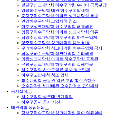
팔달구싱크대막힘 하수구막힘 수리비 공동부담
양평하수구막힘 배관 하수구고압세척
중랑구하수구막힘 아파트 싱크대막힘 통수
안양하수구막힘 고압세척 청소
마포구싱크대막힘 하수구막힘 해결해요
영통구하수구막힘 아파트 싱크대막힘 역류
남양주싱크대막힘 하수구막힘 하수구업체
양주하수구막힘 싱크대막힘 뚫는 비용
구리하수구막힘 싱크대막힘 하수구업체 공사
남동구하수구막힘 싱크대막힘 수리해결
의왕싱크대막힘 아파트 하수구막힘 공용관
은평구싱크대막힘 하수구막힘 실패한곳
하수구막힘 하수구역류 공사 청소업체
하수구고압세척 청소 업체
횡주관막힘 공동관 역류 고압 횡주관청소
오수관막힘 변기배관 오수관청소 고압세척
공사실적
하수구막힘 싱크대 변기막힘
하수구공사 공사 사진
배관막힘 상담문의
강서구하수구막힘 싱크대막힘 물이 역류할때