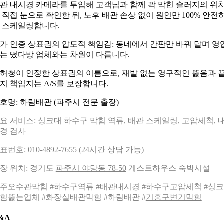
관 내시경 카메라를 투입해 고객님과 함께 꽉 막힌 슬러지의 위
 직접 눈으로 확인한 뒤, 노후 배관 손상 없이 원인만 100% 안전
 스케일링합니다.
가 인증 상표권의 압도적 책임감: 동네에서 간판만 바꿔 달며 영
는 떴다방 업체와는 차원이 다릅니다.
허청이 인정한 상표권의 이름으로, 재발 없는 영구적인 뚫음과 
지 책임지는 A/S를 보장합니다.
호명: 하림배관 (파주시 전문 출장)
요 서비스: 싱크대 하수구 막힘 역류, 배관 스케일링, 고압세척, 
경 검사
표번호: 010-4892-7655 (24시간 상담 가능)
장 위치: 경기도
파주시 야당동 78-50
게스트하우스 숙박시설
주오수관막힘 #하수구역류 #배관내시경 #
하수구고압세척
#싱
힘뚫는업체 #화장실배관막힘 #하림배관 #
기흥구변기막힘
&A