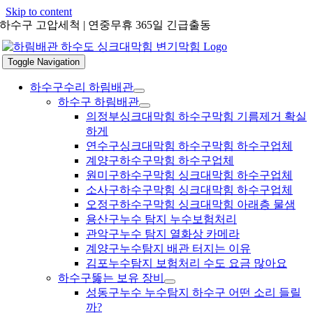
Skip to content
하수구 고압세척 | 연중무휴 365일 긴급출동
Toggle Navigation
하수구수리 하림배관
하수구 하림배관
의정부싱크대막힘 하수구막힘 기름제거 확실
하게
연수구싱크대막힘 하수구막힘 하수구업체
계양구하수구막힘 하수구업체
원미구하수구막힘 싱크대막힘 하수구업체
소사구하수구막힘 싱크대막힘 하수구업체
오정구하수구막힘 싱크대막힘 아래층 물샘
용산구누수 탐지 누수보험처리
관악구누수 탐지 열화상 카메라
계양구누수탐지 배관 터지는 이유
김포누수탐지 보험처리 수도 요금 많아요
하수구뚫는 보유 장비
성동구누수 누수탐지 하수구 어떤 소리 들릴
까?