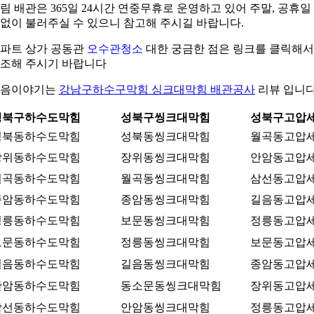
림 배관은 365일 24시간 연중무휴로 운영하고 있어 주말, 공휴일
없이 불러주실 수 있으니 참고해 주시길 바랍니다.
파트 상가 공동관
오수관청소
대한 궁금한 점은 링크를 클릭해서
조해 주시기 바랍니다
다음이야기는
강남구하수구막힘 싱크대막힘 배관공사
리뷰 입니
성북구하수도막힘
성북구씽크대막힘
성북구고압
성북동하수도막힘
성북동씽크대막힘
월곡동고압
장위동하수도막힘
장위동씽크대막힘
안암동고압
월곡동하수도막힘
월곡동씽크대막힘
삼선동고압
종암동하수도막힘
종암동씽크대막힘
길음동고압
정릉동하수도막힘
보문동씽크대막힘
정릉동고압
보문동하수도막힘
정릉동씽크대막힘
보문동고압
길음동하수도막힘
길음동씽크대막힘
종암동고압
안암동하수도막힘
동소문동씽크대막힘
장위동고압
삼선동하수도막힘
안암동씽크대막힘
정릉동고압