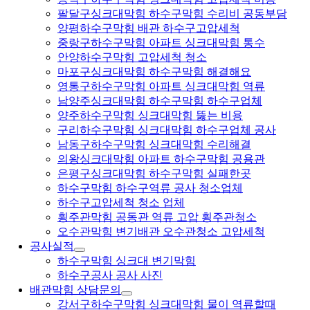
팔달구싱크대막힘 하수구막힘 수리비 공동부담
양평하수구막힘 배관 하수구고압세척
중랑구하수구막힘 아파트 싱크대막힘 통수
안양하수구막힘 고압세척 청소
마포구싱크대막힘 하수구막힘 해결해요
영통구하수구막힘 아파트 싱크대막힘 역류
남양주싱크대막힘 하수구막힘 하수구업체
양주하수구막힘 싱크대막힘 뚫는 비용
구리하수구막힘 싱크대막힘 하수구업체 공사
남동구하수구막힘 싱크대막힘 수리해결
의왕싱크대막힘 아파트 하수구막힘 공용관
은평구싱크대막힘 하수구막힘 실패한곳
하수구막힘 하수구역류 공사 청소업체
하수구고압세척 청소 업체
횡주관막힘 공동관 역류 고압 횡주관청소
오수관막힘 변기배관 오수관청소 고압세척
공사실적
하수구막힘 싱크대 변기막힘
하수구공사 공사 사진
배관막힘 상담문의
강서구하수구막힘 싱크대막힘 물이 역류할때