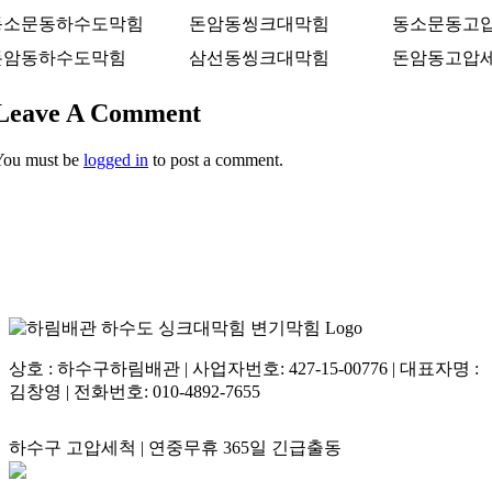
동소문동하수도막힘
돈암동씽크대막힘
동소문동고
돈암동하수도막힘
삼선동씽크대막힘
돈암동고압
서울시 성북구 성북로4길 52
Leave A Comment
You must be
logged in
to post a comment.
상호 : 하수구하림배관 | 사업자번호: 427-15-00776 | 대표자명 :
김창영 | 전화번호: 010-4892-7655
하수구 고압세척 | 연중무휴 365일 긴급출동