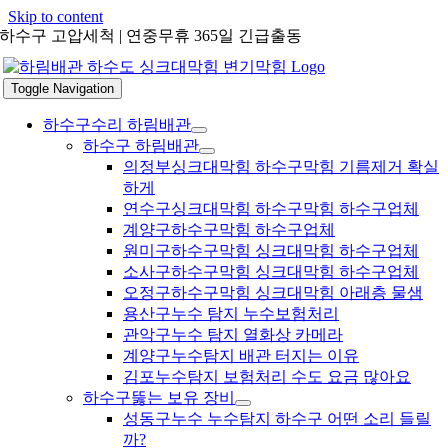
Skip to content
하수구 고압세척 | 연중무휴 365일 긴급출동
Toggle Navigation
하수구수리 하림배관
하수구 하림배관
의정부싱크대막힘 하수구막힘 기름제거 확실
하게
연수구싱크대막힘 하수구막힘 하수구업체
계양구하수구막힘 하수구업체
원미구하수구막힘 싱크대막힘 하수구업체
소사구하수구막힘 싱크대막힘 하수구업체
오정구하수구막힘 싱크대막힘 아래층 물샘
용산구누수 탐지 누수보험처리
관악구누수 탐지 열화상 카메라
계양구누수탐지 배관 터지는 이유
김포누수탐지 보험처리 수도 요금 많아요
하수구뚫는 보유 장비
성동구누수 누수탐지 하수구 어떤 소리 들릴
까?