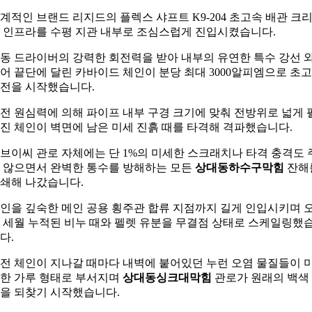
계적인 브랜드 리지드의 플렉스 샤프트 K9-204 초고속 배관 크
 인프라를 수평 지관 내부로 조심스럽게 진입시켰습니다.
동 드라이버의 강력한 회전력을 받아 내부의 유연한 특수 강선 
어 끝단에 달린 카바이드 체인이 분당 최대 3000알피엠으로 초
전을 시작했습니다.
전 원심력에 의해 파이프 내부 구경 크기에 맞춰 전방위로 넓게 
진 체인이 벽면에 남은 미세 진흙 때를 타격해 격파했습니다.
브이씨 관로 자체에는 단 1%의 미세한 스크래치나 타격 충격도 
 않으면서 완벽한 통수를 방해하는 모든
상대동하수구막힘
잔해
쇄해 나갔습니다.
인을 깊숙한 메인 공용 횡주관 합류 지점까지 길게 인입시키며 
 세월 누적된 비누 때와 펠렛 유분을 무결점 상태로 스케일링했
다.
전 체인이 지나갈 때마다 내벽에 붙어있던 누런 오염 물질들이 
한 가루 형태로 부서지며
상대동싱크대막힘
관로가 원래의 백색
을 되찾기 시작했습니다.