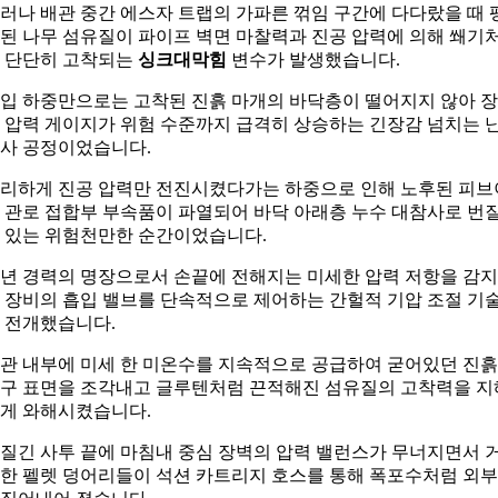
러나 배관 중간 에스자 트랩의 가파른 꺾임 구간에 다다랐을 때 
된 나무 섬유질이 파이프 벽면 마찰력과 진공 압력에 의해 쐐기
 단단히 고착되는
싱크대막힘
변수가 발생했습니다.
입 하중만으로는 고착된 진흙 마개의 바닥층이 떨어지지 않아 
 압력 게이지가 위험 수준까지 급격히 상승하는 긴장감 넘치는 
사 공정이었습니다.
리하게 진공 압력만 전진시켰다가는 하중으로 인해 노후된 피브
 관로 접합부 부속품이 파열되어 바닥 아래층 누수 대참사로 번
 있는 위험천만한 순간이었습니다.
0년 경력의 명장으로서 손끝에 전해지는 미세한 압력 저항을 감
 장비의 흡입 밸브를 단속적으로 제어하는 간헐적 기압 조절 기
 전개했습니다.
관 내부에 미세 한 미온수를 지속적으로 공급하여 굳어있던 진흙
구 표면을 조각내고 글루텐처럼 끈적해진 섬유질의 고착력을 지
게 와해시켰습니다.
질긴 사투 끝에 마침내 중심 장벽의 압력 밸런스가 무너지면서 
한 펠렛 덩어리들이 석션 카트리지 호스를 통해 폭포수처럼 외