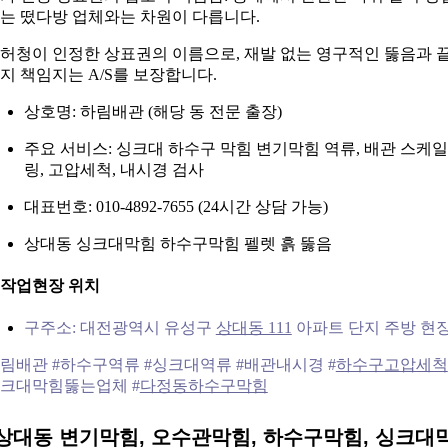
는 떴다방 업체와는 차원이 다릅니다.
허청이 인정한 상표권의 이름으로, 재발 없는 영구적인 뚫음과 
지 책임지는 A/S를 보장합니다.
상호명: 하림배관 (해당 동 전문 출장)
주요 서비스: 싱크대 하수구 막힘 변기막힘 역류, 배관 스케일
링, 고압세척, 내시경 검사
대표번호: 010-4892-7655 (24시간 상담 가능)
상대동 싱크대막힘 하수구막힘 펠렛 흙 뚫음
. 작업현장 위치
구주소: 대전광역시 유성구
상대동 111
아파트 단지 주방 현
림배관 #하수구역류 #싱크대역류 #배관내시경 #
하수구고압세척
크대막힘뚫는업체 #
다정동하수구막힘
상대동 변기막힘, 오수관막힘, 하수구막힘, 싱크대