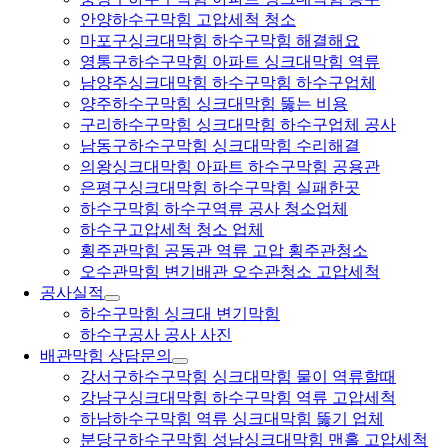
안양하수구막힘 고압세척 청소
마포구싱크대막힘 하수구막힘 해결해요
영통구하수구막힘 아파트 싱크대막힘 역류
남양주싱크대막힘 하수구막힘 하수구업체
양주하수구막힘 싱크대막힘 뚫는 비용
구리하수구막힘 싱크대막힘 하수구업체 공사
남동구하수구막힘 싱크대막힘 수리해결
의왕싱크대막힘 아파트 하수구막힘 공용관
은평구싱크대막힘 하수구막힘 실패한곳
하수구막힘 하수구역류 공사 청소업체
하수구고압세척 청소 업체
횡주관막힘 공동관 역류 고압 횡주관청소
오수관막힘 변기배관 오수관청소 고압세척
공사실적
하수구막힘 싱크대 변기막힘
하수구공사 공사 사진
배관막힘 상담문의
강서구하수구막힘 싱크대막힘 물이 역류할때
강남구싱크대막힘 하수구막힘 역류 고압세척
하남하수구막힘 역류 싱크대막힘 뚫기 업체
분당구하수구막힘 성남싱크대막힘 맨홀 고압세척