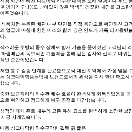
시경 화면에 비친 피브이씨 하수관 내벽은 모래 알갱이나 우드 
 찌꺼기가 단 1%도 남아있지 않은 백색의 깨끗한 내경을 고스란
여주었습니다.
 제품처럼 복원된 배관 내부 단면을 직접 육안으로 확인하신 고
의 얼굴에 마침내 환한 미소와 함께 깊은 안도가 가득 피어올랐
다.
작스러운 주방의 통수 장애로 밤새 가슴을 졸이셨던 고객님의 
 하림배관의 독보적인 기술력을 통해 깊은 감사와 신뢰로 바뀌는
적인 순간이었습니다.
저한 통수 검증 단계를 완료함으로써 대전 지역에서 가장 믿을 
는 싱크대막힘뚫는업체 브랜드로서의 위상을 다시 한번 확고히 
했습니다.
중한 보금자리의 하수관 배수 효율이 완벽하게 회복되었음을 공
으로 확약하고 정교하게 복구 공정을 마감했습니다.
성적인 폐쇄 관로 내부의 모든 유해 요소를 완벽하게 소탕한 보
 시공 사례였습니다.
대동 싱크대막힘 하수구막힘 펠렛 흙 뚫음