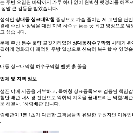
는 주변 오염된 바닥까지 가루 하나 없이 완벽한 뒷정리를 해주
 정말 큰 감동을 받았습니다.
만성적인
상대동 싱크대막힘
증상으로 가슴 졸이던 제 고민을 단
결해 주신 사장님을 대전 지역 하수구 뚫는 곳 최고 명장으로 임
고 싶습니다.
분에 주방 통수 불량 골칫거리였던
상대동하수구막힘
사태가 완
결하게 정화되어 쾌적한 주방 일상으로 신속히 복귀할 수 있었
.
대동 싱크대막힘 하수구막힘 펠렛 흙 뚫음
. 업체 및 지역 정보
설픈 야매 시공을 거부하고, 특허청 상표등록으로 검증된 책임
첨단 배관 내시경 진단으로 악취의 지옥을 끝내드리는 막힘/배관
문 해결사, ‘하림배관’입니다.
림배관이 1분 1초가 다급한 고객님들의 유일한 구원자인 이유입
.