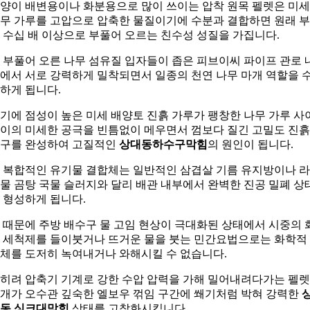
양이 배변용이나 화분용으로 많이 쓰이는 압착 원목 펠렛은 미
무 가루를 고압으로 압축한 물질이기에 수분과 결합하면 원래 
 수십 배 이상으로 부풀어 오르는 친수성 성질을 가집니다.
 부풀어 오른 나무 섬유질 입자들이 좁은 피브이씨 파이프 관로 
에서 서로 강력하게 밀착되면서 일종의 천연 나무 마개 역할을 
하게 됩니다.
기에 점성이 높은 미세 배양토 진흙 가루가 팽창한 나무 가루 사
이의 미세한 공극을 빈틈없이 메우면서 껌보다 질긴 고밀도 진흙
구를 완성하여 고질적인
상대동하수구막힘
의 원인이 됩니다.
 복합적인 유기물 결합체는 일반적인 삼겹살 기름 유지방이나 
물 곰탕 국물 슬러지와 달리 배관 내부에서 완벽한 진공 밀폐 상
 형성하게 됩니다.
 때문에 주방 배수구 물 고임 현상이 극대화된 상태에서 시중의 
 세척제를 들이붓거나 뜨거운 물을 붓는 민간요법으로는 화학적
체를 도저히 녹여내거나 와해시킬 수 없습니다.
히려 압축기 기계로 강한 수압 압력을 가해 밀어내려다가는 펠렛
개가 오수관 깊숙한 엘보우 꺾임 구간에 쐐기처럼 박혀 강력한
동 싱크대막힘
상태를 고착화시킵니다.