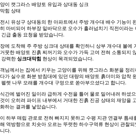
양이 캣그라스 배양토 유입과 상대동 싱크
막힘 상태
전시 유성구 상대동의 한 아파트에서 주방 개수대 배수 기능이 
히 마비되어 하부장 밑바닥으로 오수가 흘러넘치기 직전이라는 
 긴급 출동 요청을 받았습니다.
장에 도착해 주 주방 싱크대 상태를 확인하니 상부 개수대 볼에 
거뭇한 배양토 진흙 찌꺼기와 오수가 가득 고여 전혀 소통되지 
 강력한
싱크대막힘
현상이 목격되었습니다.
객님께서는 집에서 키우는 고양이를 위해 캣그라스 화분을 정리
다가 실수로 화분 받침대에 있던 대량의 배양토 흙더미와 압착 
 펠렛 나무 모래를 개수대 구멍으로 쏟아부으셨다고 합니다.
식간에 벌어진 일이라 급하게 수전을 틀어 물로 밀어내려 하셨
것이 오히려 파이프 내부에서 거대한 진흙 진공 상태의 재앙을 
화하는 결과를 낳았습니다.
이 하부 매립 관로로 전혀 빠지지 못하고 수평 지관 연결부 틈새
해 역방향으로 치솟아 오르는 뚜렷한 하수구역류 현상이 관찰되
니다.