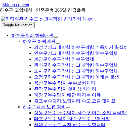
Skip to content
하수구 고압세척 | 연중무휴 365일 긴급출동
Toggle Navigation
하수구수리 하림배관
하수구 하림배관
의정부싱크대막힘 하수구막힘 기름제거 확실
연수구싱크대막힘 하수구막힘 하수구업체
계양구하수구막힘 하수구업체
원미구하수구막힘 싱크대막힘 하수구업체
소사구하수구막힘 싱크대막힘 하수구업체
오정구하수구막힘 싱크대막힘 아래층 물샘
용산구누수 탐지 누수보험처리
관악구누수 탐지 열화상 카메라
계양구누수탐지 배관 터지는 이유
김포누수탐지 보험처리 수도 요금 많아요
하수구뚫는 보유 장비
성동구누수 누수탐지 하수구 어떤 소리 들릴까
마포구누수 탐지 하수구누수 보험처리
서대문구누수 탐지 하수구 보험처리