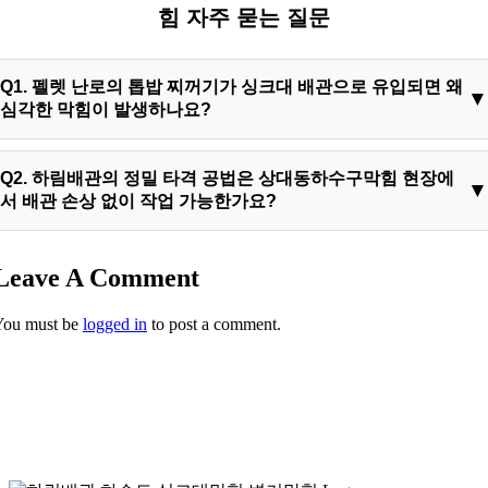
힘 자주 묻는 질문
Q1. 펠렛 난로의 톱밥 찌꺼기가 싱크대 배관으로 유입되면 왜
심각한 막힘이 발생하나요?
A1. 펠렛 톱밥은 천연 나무 성분으로 수분을 흡수하면 부피가 팽
Q2. 하림배관의 정밀 타격 공법은 상대동하수구막힘 현장에
창하여 배관 내부에서 응집되는 성질이 강합니다. 이것이 주방의
서 배관 손상 없이 작업 가능한가요?
기름 슬러지와 섞이면 단단한 떡처럼 굳어 관로를 완전히 폐쇄하
므로, 일반적인 화학 용액으로는 절대 분해되지 않아 물리적 타
A2. 네, 가능합니다. 고해상도 배관 내시경으로 내부 고착물 위치
Leave A Comment
격 스케일링이 필수적입니다.
를 실시간 모니터링하며, 초고속 회전 플렉스 샤프트 장비로 배
관 내벽 파손 없이 이물질만 정밀하게 파쇄합니다. 이후 강력한
You must be
logged in
to post a comment.
진공 석션기로 흡입하므로 안전하고 확실하게 복구가 가능합니
다.