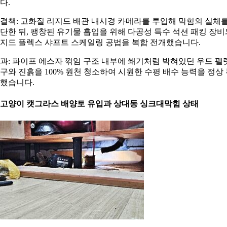
다.
결책: 고화질 리지드 배관 내시경 카메라를 투입해 막힘의 실체
단한 뒤, 팽창된 유기물 흡입을 위해 다공성 특수 석션 패킹 장비
지드 플렉스 샤프트 스케일링 공법을 복합 전개했습니다.
과: 파이프 에스자 꺾임 구조 내부에 쐐기처럼 박혀있던 우드 펠
구와 진흙을 100% 원천 청소하여 시원한 수평 배수 능력을 정상
했습니다.
. 고양이 캣그라스 배양토 유입과 상대동 싱크대막힘 상태