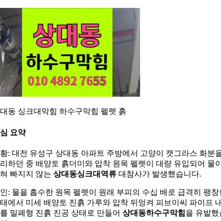
대동 싱크대막힘 하수구막힘 펠렛 흙
심 요약
황: 대전 유성구 상대동 아파트 주방에서 고양이 캣그라스 화분
리하던 중 배양토 흙더미와 압착 원목 펠렛이 대량 유입되어 물
혀 빠지지 않는
상대동싱크대역류
대참사가 발생했습니다.
인: 물을 흡수한 원목 펠렛이 원래 부피의 수십 배로 급격히 팽창
태에서 미세 배양토 진흙 가루와 압착 뒤엉켜 피브이씨 파이프 
를 밀폐형 진흙 진공 상태로 만들어
상대동하수구막힘
을 유발했