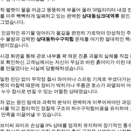
착 펠렛이 물을 머금고 뚱뚱하게 부풀어 올라 50밀리미터 내경 
를 아주 빽빽하게 밀폐하고 있는 완벽한
상대동싱크대역류
원인
그였습니다.
 인공적인 유기물 덩어리가 물길을 완전히 가로막아 만성적인 
수 불량과 강력한
상대동하수구막힘
문제를 야기한 절대적인 핵
범이었습니다.
시경 화면을 통해 관로 내부를 꽉 채운 진흙 괴물의 실체를 직접 
로 확인하신 고객님께서는 자신이 무심코 버린 흙더미가 이런 
를 만들었다는 사실에 당황해하셨습니다.
밀한 진단 없이 무작정 철사 와이어나 스프링 기계로 쑤셨다가는
렛의 마찰력 때문에 장비가 박히거나 주름관 호스가 파열되어 
 누수 참사로 번질 수 있는 아찔한 상태였습니다.
차 없는 원인 탐색과 과학적 분석이 완벽하게 이루어져야만 과잉
사를 막고 합리적인 정찰제 구조의 하수구막힘비용을 유지하여 
 만족을 이끌어낼 수 있습니다.
브이씨 파이프 손상율 0% 상태를 엄격히 유지하며 장기적인 통