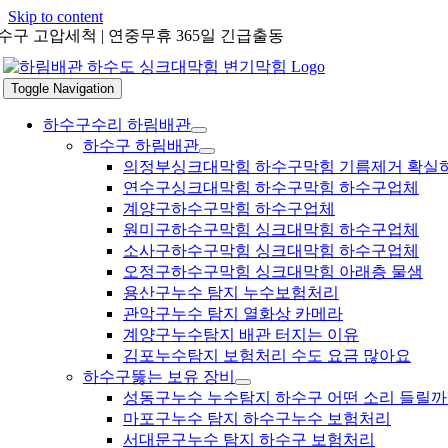
Skip to content
수구 고압세척 | 연중무휴 365일 긴급출동
Toggle Navigation
하수구수리 하림배관
하수구 하림배관
의정부싱크대막힘 하수구막힘 기름제거 확실
연수구싱크대막힘 하수구막힘 하수구업체
계양구하수구막힘 하수구업체
원미구하수구막힘 싱크대막힘 하수구업체
소사구하수구막힘 싱크대막힘 하수구업체
오정구하수구막힘 싱크대막힘 아래층 물샘
용산구누수 탐지 누수보험처리
관악구누수 탐지 열화상 카메라
계양구누수탐지 배관 터지는 이유
김포누수탐지 보험처리 수도 요금 많아요
하수구뚫는 보유 장비
성동구누수 누수탐지 하수구 어떤 소리 들릴까
마포구누수 탐지 하수구누수 보험처리
서대문구누수 탐지 하수구 보험처리