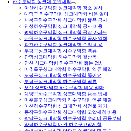
하수도막힘 싱크대 고압세척
아산하수구막힘 싱크대막힘 청소 공사
대덕구 하수구막힘 싱크대막힘 비용 얼마
서북구하수구막힘 싱크대막힘 뚫음 공사
안성하수구막힘 싱크대막힘 공사 비용
평택하수구막힘 싱크대막힘 공장 아파트
단원구싱크대막힘 하수구막힘 공사 업체
과천하수구막힘 싱크대막힘 수리 비용
부평구싱크대막힘 하수구막힘 역류
광명싱크대막힘 하수구막힘 철산동
안산 싱크대막힘 하수구막힘 뚫는 업체
미추홀구싱크대막힘 하수구막힘 역류 해결
도봉구싱크대막힘 하수구막힘 뚫어요
부평구싱크대막힘 하수구막힘 역류
오산 싱크대막힘 하수구막힘 비용 얼마
계양구하수구막힘 싱크대막힘 뚫는 업체
미추홀구싱크대막힘 하수구막힘 역류 해결
이천하수구막힘 싱크대막힘 침전물 제거
동작구하수구막힘 싱크대막힘 고압세척 비용
팔달구싱크대막힘 하수구막힘 수리비 공동부담
양평하수구막힘 배관 하수구고압세척
중랑구하수구막힘 아파트 싱크대막힘 통수