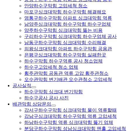
안양하수구막힘 고압세척 청소
마포구싱크대막힘 하수구막힘 해결해요
영통구하수구막힘 아파트 싱크대막힘 역류
남양주싱크대막힘 하수구막힘 하수구업체
양주하수구막힘 싱크대막힘 뚫는 비용
구리하수구막힘 싱크대막힘 하수구업체 공사
남동구하수구막힘 싱크대막힘 수리해결
의왕싱크대막힘 아파트 하수구막힘 공용관
은평구싱크대막힘 하수구막힘 실패한곳
하수구막힘 하수구역류 공사 청소업체
하수구고압세척 청소 업체
횡주관막힘 공동관 역류 고압 횡주관청소
오수관막힘 변기배관 오수관청소 고압세척
공사실적
하수구막힘 싱크대 변기막힘
하수구공사 공사 사진
배관막힘 상담문의
강서구하수구막힘 싱크대막힘 물이 역류할때
강남구싱크대막힘 하수구막힘 역류 고압세척
하남하수구막힘 역류 싱크대막힘 뚫기 업체
분당구하수구막힘 성남싱크대막힘 맨홀 고압세척