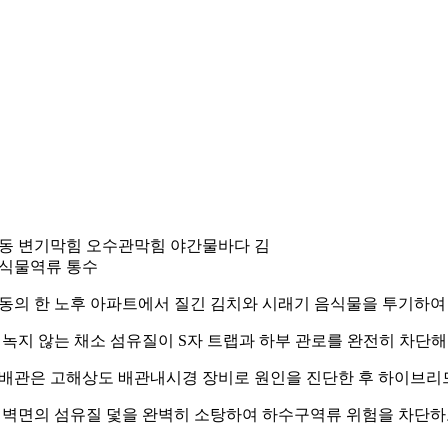
동 변기막힘 오수관막힘 야간물바다 김
식물역류 통수
동의 한 노후 아파트에서 질긴 김치와 시래기 음식물을 투기하여
 녹지 않는 채소 섬유질이 S자 트랩과 하부 관로를 완전히 차단
배관은 고해상도 배관내시경 장비로 원인을 진단한 후 하이브리드
 벽면의 섬유질 덫을 완벽히 소탕하여 하수구역류 위험을 차단하