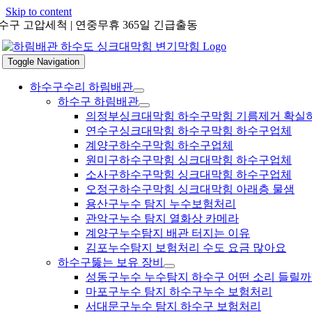
Skip to content
수구 고압세척 | 연중무휴 365일 긴급출동
Toggle Navigation
하수구수리 하림배관
하수구 하림배관
의정부싱크대막힘 하수구막힘 기름제거 확실
연수구싱크대막힘 하수구막힘 하수구업체
계양구하수구막힘 하수구업체
원미구하수구막힘 싱크대막힘 하수구업체
소사구하수구막힘 싱크대막힘 하수구업체
오정구하수구막힘 싱크대막힘 아래층 물샘
용산구누수 탐지 누수보험처리
관악구누수 탐지 열화상 카메라
계양구누수탐지 배관 터지는 이유
김포누수탐지 보험처리 수도 요금 많아요
하수구뚫는 보유 장비
성동구누수 누수탐지 하수구 어떤 소리 들릴까
마포구누수 탐지 하수구누수 보험처리
서대문구누수 탐지 하수구 보험처리