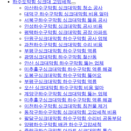
하수도막힘 싱크대 고압세척
아산하수구막힘 싱크대막힘 청소 공사
대덕구 하수구막힘 싱크대막힘 비용 얼마
서북구하수구막힘 싱크대막힘 뚫음 공사
안성하수구막힘 싱크대막힘 공사 비용
평택하수구막힘 싱크대막힘 공장 아파트
단원구싱크대막힘 하수구막힘 공사 업체
과천하수구막힘 싱크대막힘 수리 비용
부평구싱크대막힘 하수구막힘 역류
광명싱크대막힘 하수구막힘 철산동
안산 싱크대막힘 하수구막힘 뚫는 업체
미추홀구싱크대막힘 하수구막힘 역류 해결
도봉구싱크대막힘 하수구막힘 뚫어요
부평구싱크대막힘 하수구막힘 역류
오산 싱크대막힘 하수구막힘 비용 얼마
계양구하수구막힘 싱크대막힘 뚫는 업체
미추홀구싱크대막힘 하수구막힘 역류 해결
이천하수구막힘 싱크대막힘 침전물 제거
동작구하수구막힘 싱크대막힘 고압세척 비용
팔달구싱크대막힘 하수구막힘 수리비 공동부담
양평하수구막힘 배관 하수구고압세척
중랑구하수구막힘 아파트 싱크대막힘 통수