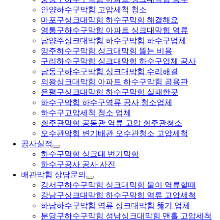
안양하수구막힘 고압세척 청소
마포구싱크대막힘 하수구막힘 해결해요
영통구하수구막힘 아파트 싱크대막힘 역류
남양주싱크대막힘 하수구막힘 하수구업체
양주하수구막힘 싱크대막힘 뚫는 비용
구리하수구막힘 싱크대막힘 하수구업체 공사
남동구하수구막힘 싱크대막힘 수리해결
의왕싱크대막힘 아파트 하수구막힘 공용관
은평구싱크대막힘 하수구막힘 실패한곳
하수구막힘 하수구역류 공사 청소업체
하수구고압세척 청소 업체
횡주관막힘 공동관 역류 고압 횡주관청소
오수관막힘 변기배관 오수관청소 고압세척
공사실적
하수구막힘 싱크대 변기막힘
하수구공사 공사 사진
배관막힘 상담문의
강서구하수구막힘 싱크대막힘 물이 역류할때
강남구싱크대막힘 하수구막힘 역류 고압세척
하남하수구막힘 역류 싱크대막힘 뚫기 업체
분당구하수구막힘 성남싱크대막힘 맨홀 고압세척