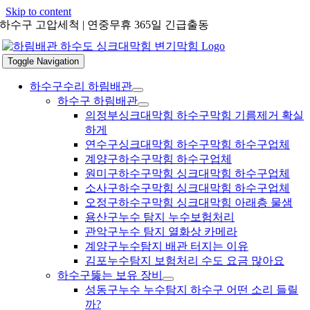
Skip to content
하수구 고압세척 | 연중무휴 365일 긴급출동
Toggle Navigation
하수구수리 하림배관
하수구 하림배관
의정부싱크대막힘 하수구막힘 기름제거 확실
하게
연수구싱크대막힘 하수구막힘 하수구업체
계양구하수구막힘 하수구업체
원미구하수구막힘 싱크대막힘 하수구업체
소사구하수구막힘 싱크대막힘 하수구업체
오정구하수구막힘 싱크대막힘 아래층 물샘
용산구누수 탐지 누수보험처리
관악구누수 탐지 열화상 카메라
계양구누수탐지 배관 터지는 이유
김포누수탐지 보험처리 수도 요금 많아요
하수구뚫는 보유 장비
성동구누수 누수탐지 하수구 어떤 소리 들릴
까?