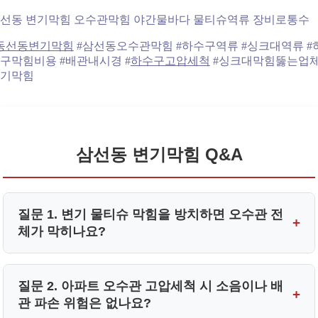
선동 변기막힘 오수관막힘 야간물바다 물티슈역류 장비로통수
동선동변기막힘
#삼선동오수관막힘 #하수구역류 #싱크대역류 #
구막힘비용 #배관내시경 #
하수구고압세척
#싱크대막힘뚫는업체
기막힘
삼선동 변기막힘 Q&A
질문 1. 변기 물티슈 막힘을 방치하면 오수관 전
+
체가 막히나요?
답변 1. 그렇습니다. 물티슈는 물에 녹지 않아 시간이 지
질문 2. 아파트 오수관 고압세척 시 소음이나 배
+
날수록 거대한 뭉치를 형성하여 메인 오수 배관 전체를
관 파손 위험은 없나요?
정체시킵니다.