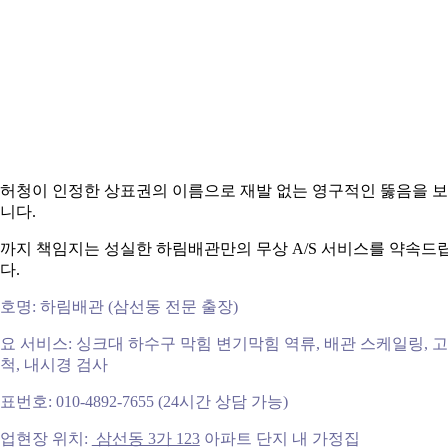
허청이 인정한 상표권의 이름으로 재발 없는 영구적인 뚫음을 
니다.
까지 책임지는 성실한 하림배관만의 무상 A/S 서비스를 약속드
다.
호명: 하림배관 (삼선동 전문 출장)
요 서비스: 싱크대 하수구 막힘 변기막힘 역류, 배관 스케일링, 
척, 내시경 검사
표번호: 010-4892-7655 (24시간 상담 가능)
업현장 위치:
삼선동 3가 123
아파트 단지 내 가정집