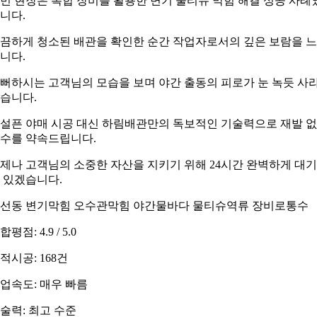
번 현장은 복합 장비를 활용한 변기 물티슈 막힘 해결 성공 사례
니다.
끔하게 청소된 배관을 확인한 순간 작업자로서의 깊은 보람을 
니다.
뻐하시는 고객님의 모습을 보며 야간 출동의 피로가 눈 녹듯 사
습니다.
설픈 야매 시공 대신 하림배관만의 독보적인 기술력으로 재발 
수를 약속드립니다.
제나 고객님의 소중한 자산을 지키기 위해 24시간 완벽하게 대
 있겠습니다.
선동 변기막힘 오수관막힘 야간물바다 물티슈역류 장비로통수
합평점: 4.9 / 5.0
적시공: 168건
업속도: 매우 빠름
술력: 최고 수준