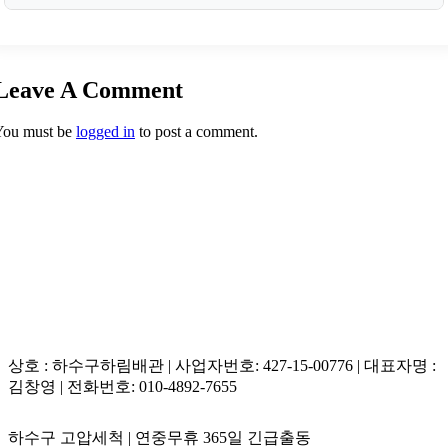
답변 2. 하림배관은 정밀 압력 조절이 가능한 장비를 사용
하여 노후 배관 파손 없이 안전하고 조용하게 스케일링합
Leave A Comment
니다.
You must be
logged in
to post a comment.
상호 : 하수구하림배관 | 사업자번호: 427-15-00776 | 대표자명 :
김창영 | 전화번호: 010-4892-7655
하수구 고압세척 | 연중무휴 365일 긴급출동