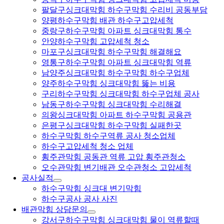
팔달구싱크대막힘 하수구막힘 수리비 공동부담
양평하수구막힘 배관 하수구고압세척
중랑구하수구막힘 아파트 싱크대막힘 통수
안양하수구막힘 고압세척 청소
마포구싱크대막힘 하수구막힘 해결해요
영통구하수구막힘 아파트 싱크대막힘 역류
남양주싱크대막힘 하수구막힘 하수구업체
양주하수구막힘 싱크대막힘 뚫는 비용
구리하수구막힘 싱크대막힘 하수구업체 공사
남동구하수구막힘 싱크대막힘 수리해결
의왕싱크대막힘 아파트 하수구막힘 공용관
은평구싱크대막힘 하수구막힘 실패한곳
하수구막힘 하수구역류 공사 청소업체
하수구고압세척 청소 업체
횡주관막힘 공동관 역류 고압 횡주관청소
오수관막힘 변기배관 오수관청소 고압세척
공사실적
하수구막힘 싱크대 변기막힘
하수구공사 공사 사진
배관막힘 상담문의
강서구하수구막힘 싱크대막힘 물이 역류할때