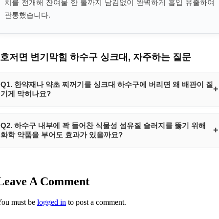
치를 전개해 잔여물 한 톨까지 남김없이 완벽하게 흡입 유출하여
관통했습니다.
호저면 변기막힘 하수구 싱크대, 자주하는 질문
Q1. 한약재나 약초 찌꺼기를 싱크대 하수구에 버리면 왜 배관이 질
+
기게 막히나요?
한약재나 한방 약초 부산물은 일반 음식물과 달리 물에 분해되지 않는 고
Q2. 하수구 내부에 꽉 들어찬 식물성 섬유질 슬러지를 뚫기 위해
+
밀도의 식물성 섬유질 성분으로 이루어져 있습니다. 이 섬유질 조각들이
화학 약품을 부어도 효과가 있을까요?
배수관 U자 트랩이나 꺾임 배관 틈새에 걸리면, 이후 유입되는 전분기나
기름 슬러지와 무섭게 결합해 거대한 그물망 필터를 형성합니다. 이로 인
시중에 판매되는 산성 또는 강염기성 배수관 세정제(뚫어뻥 화학 약품)
해 미세 입자들이 점착되며 배관 통로를 전면 차단하게 되므로 반드시 물
는 동물성 기름때나 머리카락 단백질을 녹이는 데 초점이 맞춰져 있어,
리적으로 기계 분쇄 및 환수해 내야 소통됩니다.
Leave A Comment
한약재의 질긴 셀룰로오스 섬유질 벽을 녹여내지 못합니다. 오히려 강한
화학 반응으로 인해 슬러지가 단단하게 응축되거나 파이프 연결부 변형
You must be
logged in
to post a comment.
을 초래해 2차 누수를 유발할 위험이 큽니다. 반드시 내시경 모니터링 하
에 샤프트 장비로 분쇄 회수해야 안전합니다.