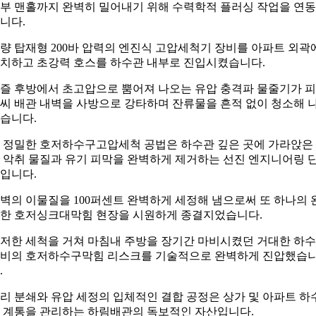
부 맨홀까지 완벽히 밀어내기 위해 수력학적 플러싱 작업을 연
니다.
량 탑재형 200바 압력의 엔진식 고압세척기 장비를 아파트 외곽
치하고 초강력 호스를 하수관 내부로 진입시켰습니다.
즐 후방에서 초고압으로 뿜어져 나오는 유압 충격파 물줄기가 
씨 배관 내벽을 사방으로 강타하며 잔류물을 흔적 없이 청소해 
습니다.
 정밀한 호저하수구고압세척 공법은 하수관 깊은 곳에 가라앉은
 악취 물질과 유기 피막을 완벽하게 제거하는 선진 엔지니어링 
입니다.
벽의 이물질을 100퍼센트 완벽하게 세정해 냄으로써 또 하나의 
한 호저싱크대막힘 현장을 시원하게 종결지었습니다.
저한 세척을 거쳐 마침내 주방을 장기간 마비시켰던 거대한 하수
비의 호저하수구막힘 리스크를 기술적으로 완벽하게 진압했습
.
리 분쇄와 유압 세정의 입체적인 결합 공정은 상가 및 아파트 하
 계통을 관리하는 하림배관의 독보적인 자산입니다.