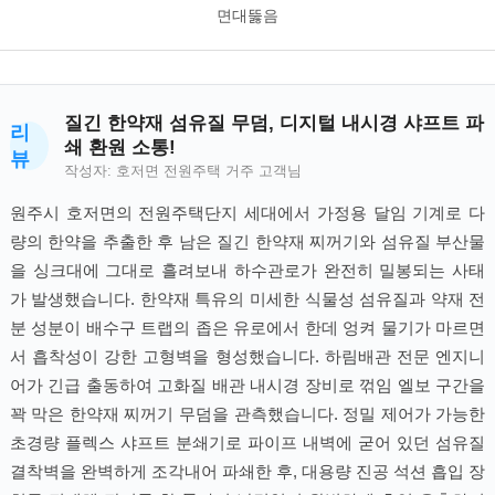
면대뚫음
질긴 한약재 섬유질 무덤, 디지털 내시경 샤프트 파
리
쇄 환원 소통!
뷰
작성자: 호저면 전원주택 거주 고객님
원주시 호저면의 전원주택단지 세대에서 가정용 달임 기계로 다
량의 한약을 추출한 후 남은 질긴 한약재 찌꺼기와 섬유질 부산물
을 싱크대에 그대로 흘려보내 하수관로가 완전히 밀봉되는 사태
가 발생했습니다. 한약재 특유의 미세한 식물성 섬유질과 약재 전
분 성분이 배수구 트랩의 좁은 유로에서 한데 엉켜 물기가 마르면
서 흡착성이 강한 고형벽을 형성했습니다. 하림배관 전문 엔지니
어가 긴급 출동하여 고화질 배관 내시경 장비로 꺾임 엘보 구간을
꽉 막은 한약재 찌꺼기 무덤을 관측했습니다. 정밀 제어가 가능한
초경량 플렉스 샤프트 분쇄기로 파이프 내벽에 굳어 있던 섬유질
결착벽을 완벽하게 조각내어 파쇄한 후, 대용량 진공 석션 흡입 장