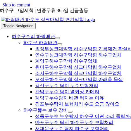
Skip to content
하수구 고압세척 | 연중무휴 365일 긴급출동
Toggle Navigation
하수구수리 하림배관
하수구 하림배관
의정부싱크대막힘 하수구막힘 기름제거 확실
연수구싱크대막힘 하수구막힘 하수구업체
계양구하수구막힘 하수구업체
원미구하수구막힘 싱크대막힘 하수구업체
소사구하수구막힘 싱크대막힘 하수구업체
오정구하수구막힘 싱크대막힘 아래층 물샘
용산구누수 탐지 누수보험처리
관악구누수 탐지 열화상 카메라
계양구누수탐지 배관 터지는 이유
김포누수탐지 보험처리 수도 요금 많아요
하수구뚫는 보유 장비
성동구누수 누수탐지 하수구 어떤 소리 들릴까
마포구누수 탐지 하수구누수 보험처리
서대문구누수 탐지 하수구 보험처리