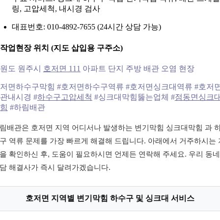
링, 고압세척, 내시경 검사
대표번호: 010-4892-7655 (24시간 상담 가능)
. 작업현장 위치 (지도 삽입용 구주소)
원도 원주시
호저면 111
아파트 단지 주방 배관 오염 현장
저면하수구막힘 #호저면하수구역류 #호저면싱크대역류 #호저
관내시경 #
하수구고압세척
#싱크대막힘뚫는업체 #
점동면싱크
힘
#하림배관
림배관은 호저면 지역 어디서나 발생하는 변기막힘 싱크대막힘 과 
구 역류 문제를 가장 빠르게 해결해 드립니다. 아래에서 거주하시는 
을 확인하신 후, 도움이 필요하시면 언제든 연락해 주세요. 우리 동네
담 해결사가 즉시 달려가겠습니다.
호저면 지역별 변기막힘 하수구 및 싱크대 서비스