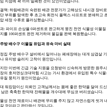
임 지점에 꽉 끼어 밀폐한 것이 요인이었습니다.
결책: 하림배관의 숙련된 배관 전문가가 고해상도 내시경 장비로
단 부위를 탐색한 후 초고속 회전식 플렉스 샤프트로 분쇄하고 
압 세정 수류로 플러싱했습니다.
과: 파이프 손상율 0퍼센트로 완고하게 뭉친 천연 식물성 이물질
지를 100퍼센트 완전 제거하여 물길을 완벽 복원했습니다.
. 주방 배수구 이물질 유입과 유속 마비 실태
정집 주방 배수구 설비에서 일어나는 폐쇄장애는 대개 삼겹살 
나 유지방 슬러지 고착이 원인입니다.
지만 이번에 긴급 기술 지원을 요청받아 신속하게 방문한 원주시
장의 호저면싱크대막힘 사고는 가사 환경에서 유입된 특수 식물
유질 뭉치가 원인이었습니다.
0대 워킹맘이신 의뢰인 고객님께서는 몸에 좋은 한약을 달여 드신
 남은 축축한 한약재 잔해물을 개수대에 무심코 버리셨습니다.
물성 천연 재료이니 배관에 무리를 주지 않고 자연스럽게 씻겨 
갈 것이라고 판단하신 것입니다.