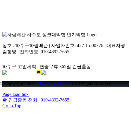
상호 : 하수구하림배관 | 사업자번호: 427-15-00776 | 대표자명 :
김창영 | 전화번호: 010-4892-7655
하수구 고압세척 | 연중무휴 365일 긴급출동
© Copyright 2026 |
하수구 하림배관
| All Rights Reserved .
Page load link
☎
긴급출동 전화 | 010-4892-7655
Go to Top