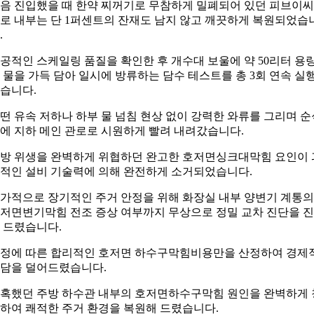
음 진입했을 때 한약 찌꺼기로 무참하게 밀폐되어 있던 피브이씨
로 내부는 단 1퍼센트의 잔재도 남지 않고 깨끗하게 복원되었습
.
공적인 스케일링 품질을 확인한 후 개수대 보울에 약 50리터 용
 물을 가득 담아 일시에 방류하는 담수 테스트를 총 3회 연속 실
습니다.
떤 유속 저하나 하부 물 넘침 현상 없이 강력한 와류를 그리며 순
에 지하 메인 관로로 시원하게 빨려 내려갔습니다.
방 위생을 완벽하게 위협하던 완고한 호저면싱크대막힘 요인이 
적인 설비 기술력에 의해 완전하게 소거되었습니다.
가적으로 장기적인 주거 안정을 위해 화장실 내부 양변기 계통의
저면변기막힘 전조 증상 여부까지 무상으로 정밀 교차 진단을 
 드렸습니다.
정에 따른 합리적인 호저면 하수구막힘비용만을 산정하여 경제
담을 덜어드렸습니다.
혹했던 주방 하수관 내부의 호저면하수구막힘 원인을 완벽하게 
하여 쾌적한 주거 환경을 복원해 드렸습니다.