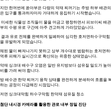
지만 한꺼번에 쏟아부은 다량의 약재 찌꺼기는 주방 하부 배관의
은 입구를 통과하자마자 거대하게 응집하기 시작했습니다.
 미세한 식물성 조직들이 물을 머금고 팽창하면서 피브이씨 배관
부의 수평 유로 구간에 아주 견고하게 가라앉았습니다.
 결과 유로 전체를 완벽하게 밀폐하며 심각한 호저면하수구막힘
을 유발하게 되었습니다.
체된 물이 빠져나가지 못하고 상부 개수대로 범람하는 호저면하
역류 피해가 실시간으로 확산되는 위중한 상태였습니다.
약재 싱크대 배수구 오염은 일반 유지방보다 섬유질 밀도가 높아
비를 가려 써야 합니다.
방 배수관 한약 찌꺼기 융착 상태를 완전하게 분쇄하여 흐름을 
하는 공정이 다급해진 시점입니다.
저면 싱크대막힘 하수구막힘 한약재 섬유질 청소
. 첨단 내시경 카메라를 활용한 관로 내부 정밀 진단