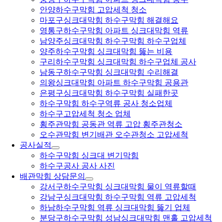
안양하수구막힘 고압세척 청소
마포구싱크대막힘 하수구막힘 해결해요
영통구하수구막힘 아파트 싱크대막힘 역류
남양주싱크대막힘 하수구막힘 하수구업체
양주하수구막힘 싱크대막힘 뚫는 비용
구리하수구막힘 싱크대막힘 하수구업체 공사
남동구하수구막힘 싱크대막힘 수리해결
의왕싱크대막힘 아파트 하수구막힘 공용관
은평구싱크대막힘 하수구막힘 실패한곳
하수구막힘 하수구역류 공사 청소업체
하수구고압세척 청소 업체
횡주관막힘 공동관 역류 고압 횡주관청소
오수관막힘 변기배관 오수관청소 고압세척
공사실적
하수구막힘 싱크대 변기막힘
하수구공사 공사 사진
배관막힘 상담문의
강서구하수구막힘 싱크대막힘 물이 역류할때
강남구싱크대막힘 하수구막힘 역류 고압세척
하남하수구막힘 역류 싱크대막힘 뚫기 업체
분당구하수구막힘 성남싱크대막힘 맨홀 고압세척