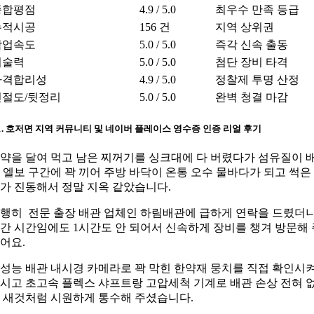
종합평점
4.9 / 5.0
최우수 만족 등급
누적시공
156 건
지역 상위권
작업속도
5.0 / 5.0
즉각 신속 출동
기술력
5.0 / 5.0
첨단 장비 타격
가격합리성
4.9 / 5.0
정찰제 투명 산정
친절도/뒷정리
5.0 / 5.0
완벽 청결 마감
-1. 호저면 지역 커뮤니티 및 네이버 플레이스 영수증 인증 리얼 후기
약을 달여 먹고 남은 찌꺼기를 싱크대에 다 버렸다가 섬유질이 
 엘보 구간에 꽉 끼어 주방 바닥이 온통 오수 물바다가 되고 썩은
가 진동해서 정말 지옥 같았습니다.
행히 전문 출장 배관 업체인 하림배관에 급하게 연락을 드렸더
간 시간임에도 1시간도 안 되어서 신속하게 장비를 챙겨 방문해 
어요.
성능 배관 내시경 카메라로 꽉 막힌 한약재 뭉치를 직접 확인시
시고 초고속 플렉스 샤프트랑 고압세척 기계로 배관 손상 전혀 
 새것처럼 시원하게 통수해 주셨습니다.