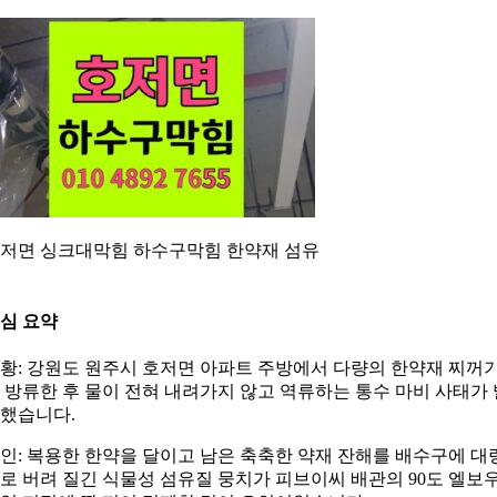
저면 싱크대막힘 하수구막힘 한약재 섬유
심 요약
황: 강원도 원주시 호저면 아파트 주방에서 다량의 한약재 찌꺼
 방류한 후 물이 전혀 내려가지 않고 역류하는 통수 마비 사태가 
했습니다.
인: 복용한 한약을 달이고 남은 축축한 약재 잔해를 배수구에 대
로 버려 질긴 식물성 섬유질 뭉치가 피브이씨 배관의 90도 엘보