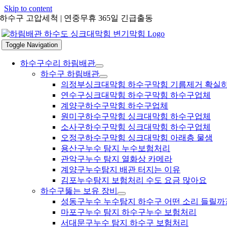
Skip to content
하수구 고압세척 | 연중무휴 365일 긴급출동
Toggle Navigation
하수구수리 하림배관
하수구 하림배관
의정부싱크대막힘 하수구막힘 기름제거 확실
연수구싱크대막힘 하수구막힘 하수구업체
계양구하수구막힘 하수구업체
원미구하수구막힘 싱크대막힘 하수구업체
소사구하수구막힘 싱크대막힘 하수구업체
오정구하수구막힘 싱크대막힘 아래층 물샘
용산구누수 탐지 누수보험처리
관악구누수 탐지 열화상 카메라
계양구누수탐지 배관 터지는 이유
김포누수탐지 보험처리 수도 요금 많아요
하수구뚫는 보유 장비
성동구누수 누수탐지 하수구 어떤 소리 들릴까
마포구누수 탐지 하수구누수 보험처리
서대문구누수 탐지 하수구 보험처리