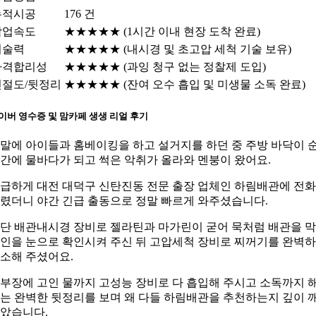
누적시공
176 건
작업속도
★★★★★ (1시간 이내 현장 도착 완료)
기술력
★★★★★ (내시경 및 초고압 세척 기술 보유)
가격합리성
★★★★★ (과잉 청구 없는 정찰제 도입)
친절도/뒷정리
★★★★★ (잔여 오수 흡입 및 미생물 소독 완료)
이버 영수증 및 맘카페 생생 리얼 후기
말에 아이들과 홈베이킹을 하고 설거지를 하던 중 주방 바닥이 
간에 물바다가 되고 썩은 악취가 올라와 멘붕이 왔어요.
급하게 대전 대덕구 신탄진동 전문 출장 업체인 하림배관에 전
렸더니 야간 긴급 출동으로 정말 빠르게 와주셨습니다.
단 배관내시경 장비로 젤라틴과 마가린이 굳어 묵처럼 배관을 
인을 눈으로 확인시켜 주신 뒤 고압세척 장비로 찌꺼기를 완벽
소해 주셨어요.
부장에 고인 물까지 고성능 장비로 다 흡입해 주시고 소독까지 
는 완벽한 뒷정리를 보며 왜 다들 하림배관을 추천하는지 깊이 
았습니다.