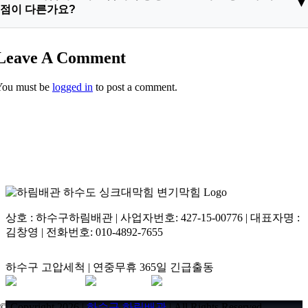
으나 배관 하류의 수평 주행 구간에 대량의 젤라틴과 유지방이
점이 다른가요?
결합하여 거대한 묵 형태의 플러그를 형성한 경우에는 온수 유입
만으로 분해되지 않습니다. 오히려 굳어 있던 슬러지가 관로 깊
답변 2: 하림배관은 단순 배관 관통이 아닌 배관 내부를 새것처
Leave A Comment
숙한 곳으로 이동해 더 큰 막힘과 배관역류를 유발하므로 반드시
럼 복원하는 스케일링 공법을 지향합니다. 고해상도 배관내시경
전문 장비로 파쇄 및 세척해야 합니다.
카메라를 투입해 손상 유무를 확인한 뒤 200바 엔진식 고압 세척
You must be
logged in
to post a comment.
기와 플렉스 샤프트 장비를 정밀 연동하여 노후된 파이프에 무리
를 주지 않고 흡착된 유기물과 슬러지를 100% 완전 제거합니다.
상호 : 하수구하림배관 | 사업자번호: 427-15-00776 | 대표자명 :
김창영 | 전화번호: 010-4892-7655
하수구 고압세척 | 연중무휴 365일 긴급출동
© Copyright 2026 |
하수구 하림배관
| All Rights Reserved .