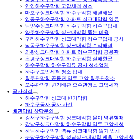
안양하수구막힘 고압세척 청소
마포구싱크대막힘 하수구막힘 해결해요
영통구하수구막힘 아파트 싱크대막힘 역류
남양주싱크대막힘 하수구막힘 하수구업체
양주하수구막힘 싱크대막힘 뚫는 비용
구리하수구막힘 싱크대막힘 하수구업체 공사
남동구하수구막힘 싱크대막힘 수리해결
의왕싱크대막힘 아파트 하수구막힘 공용관
은평구싱크대막힘 하수구막힘 실패한곳
하수구막힘 하수구역류 공사 청소업체
하수구고압세척 청소 업체
횡주관막힘 공동관 역류 고압 횡주관청소
오수관막힘 변기배관 오수관청소 고압세척
공사실적
하수구막힘 싱크대 변기막힘
하수구공사 공사 사진
배관막힘 상담문의
강서구하수구막힘 싱크대막힘 물이 역류할때
강남구싱크대막힘 하수구막힘 역류 고압세척
하남하수구막힘 역류 싱크대막힘 뚫기 업체
분당구하수구막힘 성남싱크대막힘 맨홀 고압세척