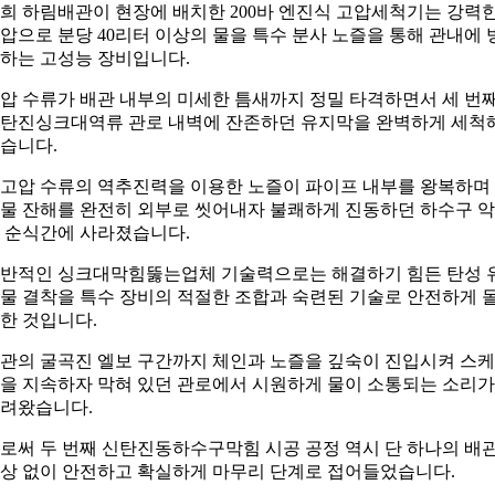
희 하림배관이 현장에 배치한 200바 엔진식 고압세척기는 강력
압으로 분당 40리터 이상의 물을 특수 분사 노즐을 통해 관내에 
하는 고성능 장비입니다.
압 수류가 배관 내부의 미세한 틈새까지 정밀 타격하면서 세 번
탄진싱크대역류 관로 내벽에 잔존하던 유지막을 완벽하게 세척
습니다.
고압 수류의 역추진력을 이용한 노즐이 파이프 내부를 왕복하며
물 잔해를 완전히 외부로 씻어내자 불쾌하게 진동하던 하수구 
 순식간에 사라졌습니다.
반적인 싱크대막힘뚫는업체 기술력으로는 해결하기 힘든 탄성 
물 결착을 특수 장비의 적절한 조합과 숙련된 기술로 안전하게 
한 것입니다.
관의 굴곡진 엘보 구간까지 체인과 노즐을 깊숙이 진입시켜 스
을 지속하자 막혀 있던 관로에서 시원하게 물이 소통되는 소리가
려왔습니다.
로써 두 번째 신탄진동하수구막힘 시공 공정 역시 단 하나의 배
상 없이 안전하고 확실하게 마무리 단계로 접어들었습니다.