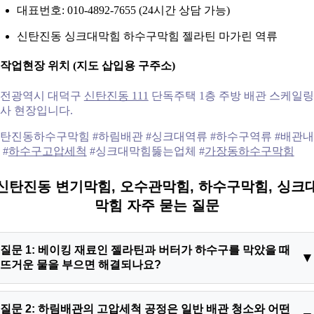
대표번호: 010-4892-7655 (24시간 상담 가능)
신탄진동 싱크대막힘 하수구막힘 젤라틴 마가린 역류
. 작업현장 위치 (지도 삽입용 구주소)
전광역시 대덕구
신탄진동 111
단독주택 1층 주방 배관 스케일링
사 현장입니다.
탄진동하수구막힘 #하림배관 #싱크대역류 #하수구역류 #배관
 #
하수구고압세척
#싱크대막힘뚫는업체 #
가장동하수구막힘
신탄진동 변기막힘, 오수관막힘, 하수구막힘, 싱크
막힘 자주 묻는 질문
질문 1: 베이킹 재료인 젤라틴과 버터가 하수구를 막았을 때
뜨거운 물을 부으면 해결되나요?
답변 1: 일시적인 가벼운 응고 상태라면 온수가 도움이 될 수 있
질문 2: 하림배관의 고압세척 공정은 일반 배관 청소와 어떤