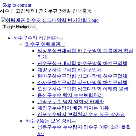
Skip to content
하수구 고압세척 | 연중무휴 365일 긴급출동
Toggle Navigation
하수구수리 하림배관
하수구 하림배관
의정부싱크대막힘 하수구막힘 기름제거 확실
하게
연수구싱크대막힘 하수구막힘 하수구업체
계양구하수구막힘 하수구업체
원미구하수구막힘 싱크대막힘 하수구업체
소사구하수구막힘 싱크대막힘 하수구업체
오정구하수구막힘 싱크대막힘 아래층 물샘
용산구누수 탐지 누수보험처리
관악구누수 탐지 열화상 카메라
계양구누수탐지 배관 터지는 이유
김포누수탐지 보험처리 수도 요금 많아요
하수구뚫는 보유 장비
성동구누수 누수탐지 하수구 어떤 소리 들릴
까?