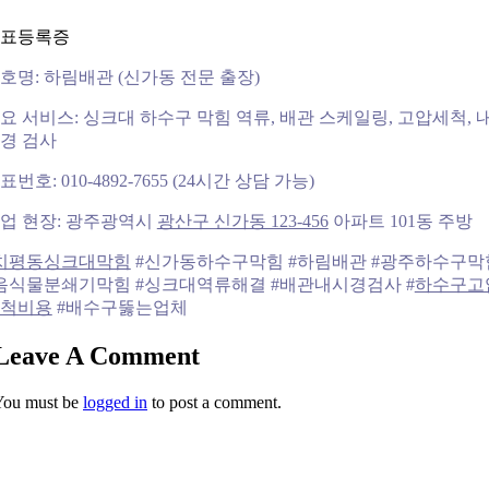
표등록증
호명: 하림배관 (신가동 전문 출장)
요 서비스: 싱크대 하수구 막힘 역류, 배관 스케일링, 고압세척, 
경 검사
표번호: 010-4892-7655 (24시간 상담 가능)
업 현장: 광주광역시
광산구 신가동 123-456
아파트 101동 주방
치평동싱크대막힘
#신가동하수구막힘 #하림배관 #광주하수구막
음식물분쇄기막힘 #싱크대역류해결 #배관내시경검사 #
하수구고
척비용
#배수구뚫는업체
Leave A Comment
You must be
logged in
to post a comment.