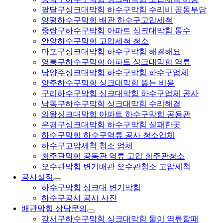
팔달구싱크대막힘 하수구막힘 수리비 공동부담
양평하수구막힘 배관 하수구고압세척
중랑구하수구막힘 아파트 싱크대막힘 통수
안양하수구막힘 고압세척 청소
마포구싱크대막힘 하수구막힘 해결해요
영통구하수구막힘 아파트 싱크대막힘 역류
남양주싱크대막힘 하수구막힘 하수구업체
양주하수구막힘 싱크대막힘 뚫는 비용
구리하수구막힘 싱크대막힘 하수구업체 공사
남동구하수구막힘 싱크대막힘 수리해결
의왕싱크대막힘 아파트 하수구막힘 공용관
은평구싱크대막힘 하수구막힘 실패한곳
하수구막힘 하수구역류 공사 청소업체
하수구고압세척 청소 업체
횡주관막힘 공동관 역류 고압 횡주관청소
오수관막힘 변기배관 오수관청소 고압세척
공사실적
하수구막힘 싱크대 변기막힘
하수구공사 공사 사진
배관막힘 상담문의
강서구하수구막힘 싱크대막힘 물이 역류할때