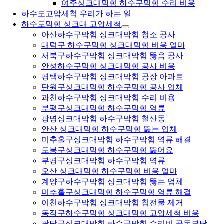
여주싱크대막힘 하수구막힘 수리 비용
하수도고압세척 우리가 하는 일
하수도막힘 싱크대 고압세척
아산하수구막힘 싱크대막힘 청소 공사
대덕구 하수구막힘 싱크대막힘 비용 얼마
서북구하수구막힘 싱크대막힘 뚫음 공사
안성하수구막힘 싱크대막힘 공사 비용
평택하수구막힘 싱크대막힘 공장 아파트
단원구싱크대막힘 하수구막힘 공사 업체
과천하수구막힘 싱크대막힘 수리 비용
부평구싱크대막힘 하수구막힘 역류
광명싱크대막힘 하수구막힘 철산동
안산 싱크대막힘 하수구막힘 뚫는 업체
미추홀구싱크대막힘 하수구막힘 역류 해결
도봉구싱크대막힘 하수구막힘 뚫어요
부평구싱크대막힘 하수구막힘 역류
오산 싱크대막힘 하수구막힘 비용 얼마
계양구하수구막힘 싱크대막힘 뚫는 업체
미추홀구싱크대막힘 하수구막힘 역류 해결
이천하수구막힘 싱크대막힘 침전물 제거
동작구하수구막힘 싱크대막힘 고압세척 비용
팔달구싱크대막힘 하수구막힘 수리비 공동부담