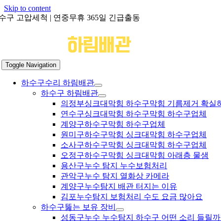
Skip to content
수구 고압세척 | 연중무휴 365일 긴급출동
Toggle Navigation
하수구수리 하림배관
하수구 하림배관
의정부싱크대막힘 하수구막힘 기름제거 확실
연수구싱크대막힘 하수구막힘 하수구업체
계양구하수구막힘 하수구업체
원미구하수구막힘 싱크대막힘 하수구업체
소사구하수구막힘 싱크대막힘 하수구업체
오정구하수구막힘 싱크대막힘 아래층 물샘
용산구누수 탐지 누수보험처리
관악구누수 탐지 열화상 카메라
계양구누수탐지 배관 터지는 이유
김포누수탐지 보험처리 수도 요금 많아요
하수구뚫는 보유 장비
성동구누수 누수탐지 하수구 어떤 소리 들릴까