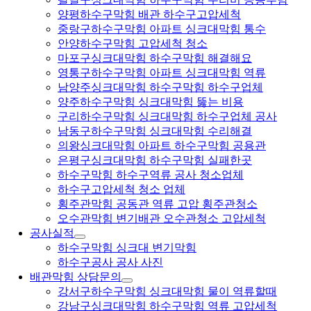
양평하수구막힘 배관 하수구고압세척
중랑구하수구막힘 아파트 싱크대막힘 통수
안양하수구막힘 고압세척 청소
마포구싱크대막힘 하수구막힘 해결해요
영통구하수구막힘 아파트 싱크대막힘 역류
남양주싱크대막힘 하수구막힘 하수구업체
양주하수구막힘 싱크대막힘 뚫는 비용
구리하수구막힘 싱크대막힘 하수구업체 공사
남동구하수구막힘 싱크대막힘 수리해결
의왕싱크대막힘 아파트 하수구막힘 공용관
은평구싱크대막힘 하수구막힘 실패한곳
하수구막힘 하수구역류 공사 청소업체
하수구고압세척 청소 업체
횡주관막힘 공동관 역류 고압 횡주관청소
오수관막힘 변기배관 오수관청소 고압세척
공사실적
하수구막힘 싱크대 변기막힘
하수구공사 공사 사진
배관막힘 상담문의
강서구하수구막힘 싱크대막힘 물이 역류할때
강남구싱크대막힘 하수구막힘 역류 고압세척