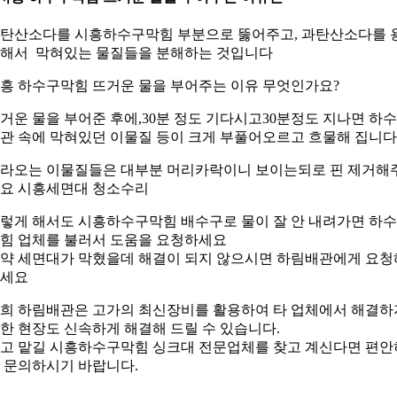
탄산소다를 시흥하수구막힘 부분으로 뚫어주고, 과탄산소다를 
해서 막혀있는 물질들을 분해하는 것입니다
흥 하수구막힘 뜨거운 물을 부어주는 이유 무엇인가요?
거운 물을 부어준 후에,30분 정도 기다시고30분정도 지나면 하
관 속에 막혀있던 이물질 등이 크게 부풀어오르고 흐물해 집니다
라오는 이물질들은 대부분 머리카락이니 보이는되로 핀 제거해
요 시흥세면대 청소수리
렇게 해서도 시흥하수구막힘 배수구로 물이 잘 안 내려가면 하
힘 업체를 불러서 도움을 요청하세요
약 세면대가 막혔을데 해결이 되지 않으시면 하림배관에게 요청
세요
희 하림배관은 고가의 최신장비를 활용하여 타 업체에서 해결하
한 현장도 신속하게 해결해 드릴 수 있습니다.
고 맡길 시흥하수구막힘 싱크대 전문업체를 찾고 계신다면 편안
 문의하시기 바랍니다.