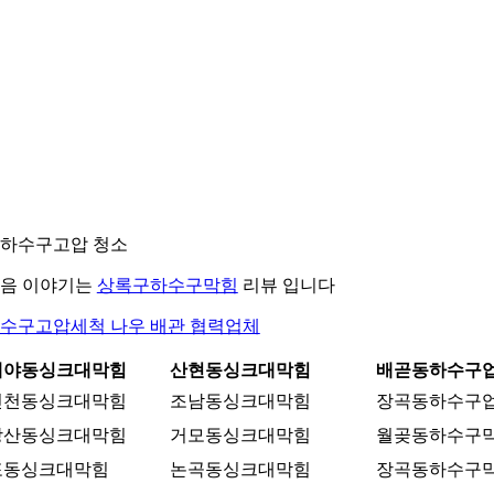
. 하수구고압 청소
음 이야기는
상록구하수구막힘
리뷰 입니다
수구고압세척 나우 배관 협력업체
대야동싱크대막힘
산현동싱크대막힘
배곧동하수구
신천동싱크대막힘
조남동싱크대막힘
장곡동하수구
방산동싱크대막힘
거모동싱크대막힘
월곶동하수구
포동싱크대막힘
논곡동싱크대막힘
장곡동하수구