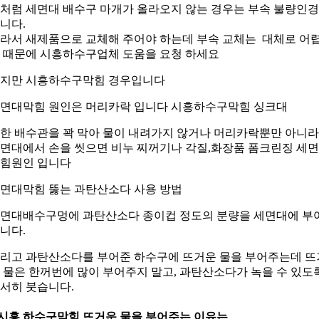
처럼 세면대 배수구 마개가 올라오지 않는 경우는 부속 불량인
니다.
라서 새제품으로 교체해 주어야 하는데 부속 교체는 대체로 어
 때문에 시흥하수구업체 도움을 요청 하세요
지만 시흥하수구막힘 경우입니다
면대막힘 원인은 머리카락 입니다 시흥하수구막힘 싱크대
한 배수관을 꽉 막아 물이 내려가지 않거나 머리카락뿐만 아니라
면대에서 손을 씻으면 비누 찌꺼기나 각질,화장품 폼크린징 세
힘원인 입니다
면대막힘 뚫는 과탄산소다 사용 방법
면대배수구멍에 과탄산소다 종이컵 정도의 분량을 세면대에 부
니다.
리고 과탄산소다를 부어준 하수구에 뜨거운 물을 부어주는데 뜨
 물은 한꺼번에 많이 부어주지 말고, 과탄산소다가 녹을 수 있도
서히 붓습니다.
.시흥 하수구막힘 뜨거운 물을 부어주는 이유는