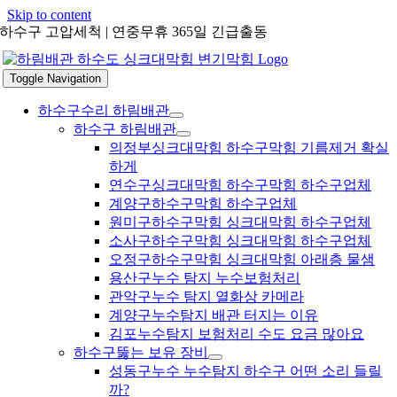
Skip to content
하수구 고압세척 | 연중무휴 365일 긴급출동
Toggle Navigation
하수구수리 하림배관
하수구 하림배관
의정부싱크대막힘 하수구막힘 기름제거 확실
하게
연수구싱크대막힘 하수구막힘 하수구업체
계양구하수구막힘 하수구업체
원미구하수구막힘 싱크대막힘 하수구업체
소사구하수구막힘 싱크대막힘 하수구업체
오정구하수구막힘 싱크대막힘 아래층 물샘
용산구누수 탐지 누수보험처리
관악구누수 탐지 열화상 카메라
계양구누수탐지 배관 터지는 이유
김포누수탐지 보험처리 수도 요금 많아요
하수구뚫는 보유 장비
성동구누수 누수탐지 하수구 어떤 소리 들릴
까?