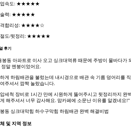
업속도: ★★★★★
술력: ★★★★★
격합리성: ★★★★☆
절도/뒷정리: ★★★★★
얼 후기
용봉동 아파트로 이사 오고 싱크대역류 때문에 주방이 물바다가 
 정말 멘붕이었어요.
하게 하림배관을 불렀는데 내시경으로 배관 속 기름 덩어리를 
여주셔서 깜짝 놀랐습니다.
압세척 장비로 1시간 만에 시원하게 뚫어주시고 뒷정리까지 완
게 해주셔서 너무 감사해요. 맘카페에 소문난 이유를 알겠네요!”
봉동 싱크대막힘 하수구막힘 하림배관 완벽 해결비법
체 및 지역 정보