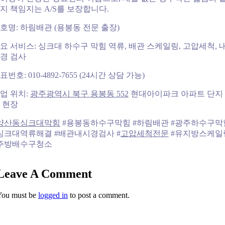
지 책임지는 A/S를 보장합니다.
호명: 하림배관 (용봉동 전문 출장)
요 서비스: 싱크대 하수구 막힘 역류, 배관 스케일링, 고압세척, 
경 검사
표번호: 010-4892-7655 (24시간 상담 가능)
업 위치:
광주광역시 북구 용봉동 552
현대아이파크 아파트 단지
 현장
양산동싱크대막힘
#용봉동하수구막힘 #하림배관 #광주하수구막
싱크대역류해결 #배관내시경검사 #
고압세척전문
#유지방스케일
주방배수구청소
Leave A Comment
You must be
logged in
to post a comment.