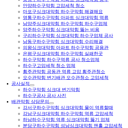
안양하수구막힘 고압세척 청소
마포구싱크대막힘 하수구막힘 해결해요
영통구하수구막힘 아파트 싱크대막힘 역류
남양주싱크대막힘 하수구막힘 하수구업체
양주하수구막힘 싱크대막힘 뚫는 비용
구리하수구막힘 싱크대막힘 하수구업체 공사
남동구하수구막힘 싱크대막힘 수리해결
의왕싱크대막힘 아파트 하수구막힘 공용관
은평구싱크대막힘 하수구막힘 실패한곳
하수구막힘 하수구역류 공사 청소업체
하수구고압세척 청소 업체
횡주관막힘 공동관 역류 고압 횡주관청소
오수관막힘 변기배관 오수관청소 고압세척
공사실적
하수구막힘 싱크대 변기막힘
하수구공사 공사 사진
배관막힘 상담문의
강서구하수구막힘 싱크대막힘 물이 역류할때
강남구싱크대막힘 하수구막힘 역류 고압세척
하남하수구막힘 역류 싱크대막힘 뚫기 업체
분당구하수구막힘 성남싱크대막힘 맨홀 고압세척