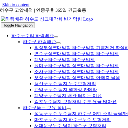
Skip to content
하수구 고압세척 | 연중무휴 365일 긴급출동
Toggle Navigation
하수구수리 하림배관
하수구 하림배관
의정부싱크대막힘 하수구막힘 기름제거 확실
연수구싱크대막힘 하수구막힘 하수구업체
계양구하수구막힘 하수구업체
원미구하수구막힘 싱크대막힘 하수구업체
소사구하수구막힘 싱크대막힘 하수구업체
오정구하수구막힘 싱크대막힘 아래층 물샘
용산구누수 탐지 누수보험처리
관악구누수 탐지 열화상 카메라
계양구누수탐지 배관 터지는 이유
김포누수탐지 보험처리 수도 요금 많아요
하수구뚫는 보유 장비
성동구누수 누수탐지 하수구 어떤 소리 들릴까
마포구누수 탐지 하수구누수 보험처리
서대문구누수 탐지 하수구 보험처리