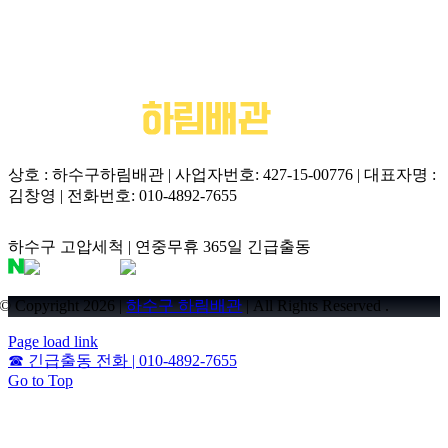
상호 : 하수구하림배관 | 사업자번호: 427-15-00776 | 대표자명 :
김창영 | 전화번호: 010-4892-7655
하수구 고압세척 | 연중무휴 365일 긴급출동
© Copyright 2026 |
하수구 하림배관
| All Rights Reserved .
Page load link
☎
긴급출동 전화 | 010-4892-7655
Go to Top