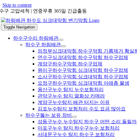
Skip to content
수구 고압세척 | 연중무휴 365일 긴급출동
Toggle Navigation
하수구수리 하림배관
하수구 하림배관
의정부싱크대막힘 하수구막힘 기름제거 확실
연수구싱크대막힘 하수구막힘 하수구업체
계양구하수구막힘 하수구업체
원미구하수구막힘 싱크대막힘 하수구업체
소사구하수구막힘 싱크대막힘 하수구업체
오정구하수구막힘 싱크대막힘 아래층 물샘
용산구누수 탐지 누수보험처리
관악구누수 탐지 열화상 카메라
계양구누수탐지 배관 터지는 이유
김포누수탐지 보험처리 수도 요금 많아요
하수구뚫는 보유 장비
성동구누수 누수탐지 하수구 어떤 소리 들릴까
마포구누수 탐지 하수구누수 보험처리
서대문구누수 탐지 하수구 보험처리