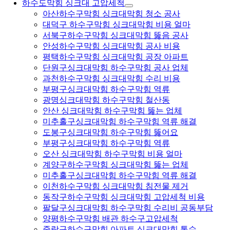
하수도막힘 싱크대 고압세척
아산하수구막힘 싱크대막힘 청소 공사
대덕구 하수구막힘 싱크대막힘 비용 얼마
서북구하수구막힘 싱크대막힘 뚫음 공사
안성하수구막힘 싱크대막힘 공사 비용
평택하수구막힘 싱크대막힘 공장 아파트
단원구싱크대막힘 하수구막힘 공사 업체
과천하수구막힘 싱크대막힘 수리 비용
부평구싱크대막힘 하수구막힘 역류
광명싱크대막힘 하수구막힘 철산동
안산 싱크대막힘 하수구막힘 뚫는 업체
미추홀구싱크대막힘 하수구막힘 역류 해결
도봉구싱크대막힘 하수구막힘 뚫어요
부평구싱크대막힘 하수구막힘 역류
오산 싱크대막힘 하수구막힘 비용 얼마
계양구하수구막힘 싱크대막힘 뚫는 업체
미추홀구싱크대막힘 하수구막힘 역류 해결
이천하수구막힘 싱크대막힘 침전물 제거
동작구하수구막힘 싱크대막힘 고압세척 비용
팔달구싱크대막힘 하수구막힘 수리비 공동부담
양평하수구막힘 배관 하수구고압세척
중랑구하수구막힘 아파트 싱크대막힘 통수