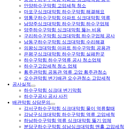
안양하수구막힘 고압세척 청소
마포구싱크대막힘 하수구막힘 해결해요
영통구하수구막힘 아파트 싱크대막힘 역류
남양주싱크대막힘 하수구막힘 하수구업체
양주하수구막힘 싱크대막힘 뚫는 비용
구리하수구막힘 싱크대막힘 하수구업체 공사
남동구하수구막힘 싱크대막힘 수리해결
의왕싱크대막힘 아파트 하수구막힘 공용관
은평구싱크대막힘 하수구막힘 실패한곳
하수구막힘 하수구역류 공사 청소업체
하수구고압세척 청소 업체
횡주관막힘 공동관 역류 고압 횡주관청소
오수관막힘 변기배관 오수관청소 고압세척
공사실적
하수구막힘 싱크대 변기막힘
하수구공사 공사 사진
배관막힘 상담문의
강서구하수구막힘 싱크대막힘 물이 역류할때
강남구싱크대막힘 하수구막힘 역류 고압세척
하남하수구막힘 역류 싱크대막힘 뚫기 업체
분당구하수구막힘 성남싱크대막힘 맨홀 고압세척