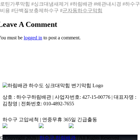
로틴가루막힘 #싱크대냄새제거 #하림배관 #배관내시경 #하수
비용 #단백질보충제하수구 #
군자동하수구막힘
Leave A Comment
You must be
logged in
to post a comment.
상호 : 하수구하림배관 | 사업자번호: 427-15-00776 | 대표자명 :
김창영 | 전화번호: 010-4892-7655
하수구 고압세척 | 연중무휴 365일 긴급출동
© Copyright 2026 |
하수구 하림배관
| All Rights Reserved .