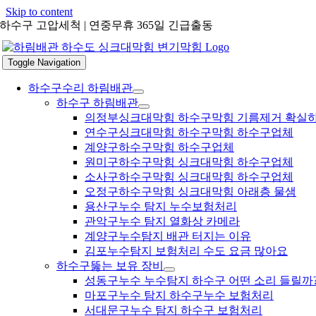
Skip to content
하수구 고압세척 | 연중무휴 365일 긴급출동
Toggle Navigation
하수구수리 하림배관
하수구 하림배관
의정부싱크대막힘 하수구막힘 기름제거 확실
연수구싱크대막힘 하수구막힘 하수구업체
계양구하수구막힘 하수구업체
원미구하수구막힘 싱크대막힘 하수구업체
소사구하수구막힘 싱크대막힘 하수구업체
오정구하수구막힘 싱크대막힘 아래층 물샘
용산구누수 탐지 누수보험처리
관악구누수 탐지 열화상 카메라
계양구누수탐지 배관 터지는 이유
김포누수탐지 보험처리 수도 요금 많아요
하수구뚫는 보유 장비
성동구누수 누수탐지 하수구 어떤 소리 들릴까
마포구누수 탐지 하수구누수 보험처리
서대문구누수 탐지 하수구 보험처리