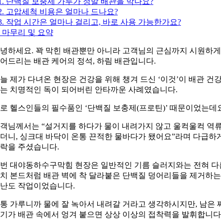
1. 단백질 보충제 가루가 정말 배관을 막나요?
2. 고압세척 비용은 얼마나 드나요?
3. 작업 시간은 얼마나 걸리고, 바로 사용 가능한가요?
 마무리 및 요약
녕하세요. 꽉 막힌 배관뿐만 아니라 고객님의 근심까지 시원하게
어드리는 배관 케어의 정석, 하림 배관입니다.
늘 제가 다녀온 현장은 건강을 위해 챙겨 드신 ‘이것’이 배관 건
는 치명적인 독이 되어버린 안타까운 사례였습니다.
로 헬스인들의 필수품인 ‘단백질 보충제(프로틴)’ 때문이었는데요
객님께서는 “설거지를 하다가 물이 내려가지 않고 울컥울컥 역
더니, 싱크대 바닥이 온통 끈적한 물바다가 됐어요”라며 다급하
락을 주셨습니다.
번 대야동하수구막힘 현장은 일반적인 기름 슬러지와는 전혀 다
치 본드처럼 배관 벽에 착 달라붙은 단백질 덩어리들을 제거하는
난도 작업이었습니다.
통 가루니까 물에 잘 녹아서 내려갈 거라고 생각하시지만, 남은 
기가 배관 속에서 엉겨 붙으면 상상 이상의 접착력을 발휘합니다