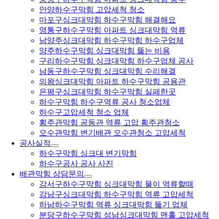
안양하수구막힘 고압세척 청소
마포구싱크대막힘 하수구막힘 해결해요
영통구하수구막힘 아파트 싱크대막힘 역류
남양주싱크대막힘 하수구막힘 하수구업체
양주하수구막힘 싱크대막힘 뚫는 비용
구리하수구막힘 싱크대막힘 하수구업체 공사
남동구하수구막힘 싱크대막힘 수리해결
의왕싱크대막힘 아파트 하수구막힘 공용관
은평구싱크대막힘 하수구막힘 실패한곳
하수구막힘 하수구역류 공사 청소업체
하수구고압세척 청소 업체
횡주관막힘 공동관 역류 고압 횡주관청소
오수관막힘 변기배관 오수관청소 고압세척
공사실적
하수구막힘 싱크대 변기막힘
하수구공사 공사 사진
배관막힘 상담문의
강서구하수구막힘 싱크대막힘 물이 역류할때
강남구싱크대막힘 하수구막힘 역류 고압세척
하남하수구막힘 역류 싱크대막힘 뚫기 업체
분당구하수구막힘 성남싱크대막힘 맨홀 고압세척