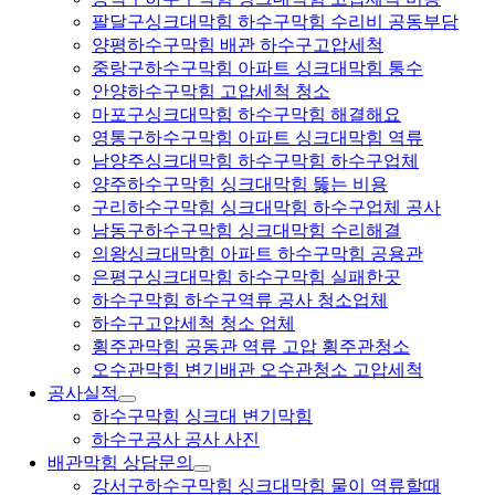
팔달구싱크대막힘 하수구막힘 수리비 공동부담
양평하수구막힘 배관 하수구고압세척
중랑구하수구막힘 아파트 싱크대막힘 통수
안양하수구막힘 고압세척 청소
마포구싱크대막힘 하수구막힘 해결해요
영통구하수구막힘 아파트 싱크대막힘 역류
남양주싱크대막힘 하수구막힘 하수구업체
양주하수구막힘 싱크대막힘 뚫는 비용
구리하수구막힘 싱크대막힘 하수구업체 공사
남동구하수구막힘 싱크대막힘 수리해결
의왕싱크대막힘 아파트 하수구막힘 공용관
은평구싱크대막힘 하수구막힘 실패한곳
하수구막힘 하수구역류 공사 청소업체
하수구고압세척 청소 업체
횡주관막힘 공동관 역류 고압 횡주관청소
오수관막힘 변기배관 오수관청소 고압세척
공사실적
하수구막힘 싱크대 변기막힘
하수구공사 공사 사진
배관막힘 상담문의
강서구하수구막힘 싱크대막힘 물이 역류할때