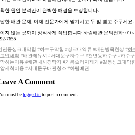
확한 원인 분석만이 완벽한 해결을 보장합니다.
답한 배관 문제, 이제 전문가에게 맡기시고 두 발 뻗고 주무세요.
이지 않는 곳까지 정직하게 작업합니다 하림배관 문의전화: 010-
92-7655
천연동싱크대막힘 #하수구막힘 #싱크대역류 #배관병목현상 #
하
고압세척
#배관레듀셔 #서대문구하수구 #천연동하수구 #하수
막히는이유 #배관내시경탐지 #기름슬러지제거 #
길동싱크대막
압세척비용 #서대문구배관청소 #하림배관
Leave A Comment
You must be
logged in
to post a comment.