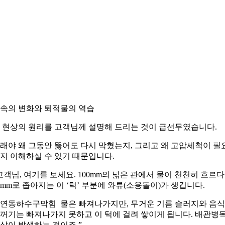
속의 변화와 퇴적물의 역습
 현상의 원리를 고객님께 설명해 드리는 것이 급선무였습니다.
래야 왜 그동안 뚫어도 다시 막혔는지, 그리고 왜 고압세척이 필
지 이해하실 수 있기 때문입니다.
고객님, 여기를 보세요. 100mm의 넓은 관에서 물이 천천히 흐르
0mm로 좁아지는 이 ‘턱’ 부분에 와류(소용돌이)가 생깁니다.
연동하수구막힘 물은 빠져나가지만, 무거운 기름 슬러지와 음
꺼기는 빠져나가지 못하고 이 턱에 걸려 쌓이게 됩니다. 배관병
상이 발생하는 것이죠.”