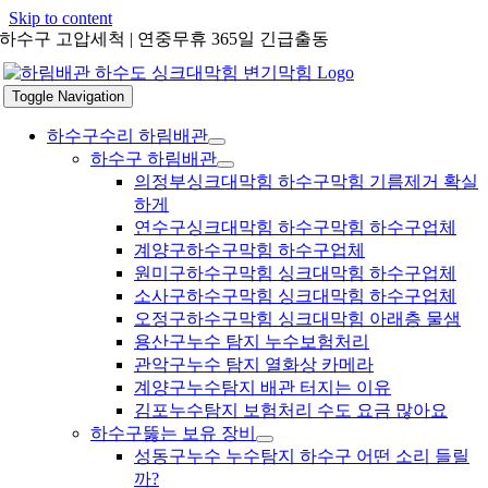
Skip to content
하수구 고압세척 | 연중무휴 365일 긴급출동
Toggle Navigation
하수구수리 하림배관
하수구 하림배관
의정부싱크대막힘 하수구막힘 기름제거 확실
하게
연수구싱크대막힘 하수구막힘 하수구업체
계양구하수구막힘 하수구업체
원미구하수구막힘 싱크대막힘 하수구업체
소사구하수구막힘 싱크대막힘 하수구업체
오정구하수구막힘 싱크대막힘 아래층 물샘
용산구누수 탐지 누수보험처리
관악구누수 탐지 열화상 카메라
계양구누수탐지 배관 터지는 이유
김포누수탐지 보험처리 수도 요금 많아요
하수구뚫는 보유 장비
성동구누수 누수탐지 하수구 어떤 소리 들릴
까?