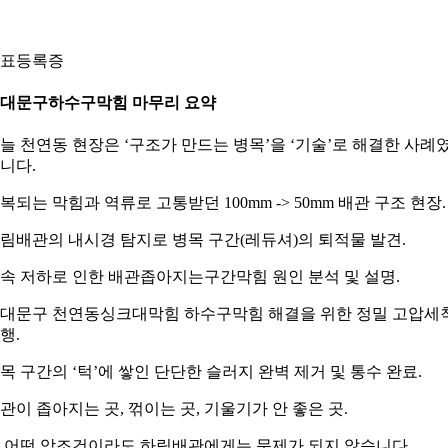
표등록증
대문구하수구막힘 마무리 요약
늘 천연동 현장은 ‘구조가 만드는 병목’을 ‘기술’로 해결한 사례
니다.
복되는 막힘과 역류로 고통받던 100mm -> 50mm 배관 구조 현장.
림배관의 내시경 탐지로 병목 구간(레듀셔)의 퇴적물 발견.
속 저하로 인한 배관좁아지는구간막힘 원인 분석 및 설명.
대문구 천연동싱크대막힘 하수구막힘 해결을 위한 정밀 고압세
행.
목 구간의 ‘턱’에 쌓인 단단한 슬러지 완벽 제거 및 통수 완료.
관이 좁아지는 곳, 꺾이는 곳, 기울기가 안 좋은 곳.
 어떤 악조건이라도 하림배관에게는 문제가 되지 않습니다.