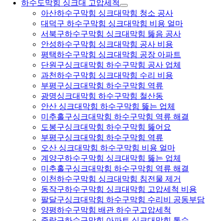
하수도막힘 싱크대 고압세척
아산하수구막힘 싱크대막힘 청소 공사
대덕구 하수구막힘 싱크대막힘 비용 얼마
서북구하수구막힘 싱크대막힘 뚫음 공사
안성하수구막힘 싱크대막힘 공사 비용
평택하수구막힘 싱크대막힘 공장 아파트
단원구싱크대막힘 하수구막힘 공사 업체
과천하수구막힘 싱크대막힘 수리 비용
부평구싱크대막힘 하수구막힘 역류
광명싱크대막힘 하수구막힘 철산동
안산 싱크대막힘 하수구막힘 뚫는 업체
미추홀구싱크대막힘 하수구막힘 역류 해결
도봉구싱크대막힘 하수구막힘 뚫어요
부평구싱크대막힘 하수구막힘 역류
오산 싱크대막힘 하수구막힘 비용 얼마
계양구하수구막힘 싱크대막힘 뚫는 업체
미추홀구싱크대막힘 하수구막힘 역류 해결
이천하수구막힘 싱크대막힘 침전물 제거
동작구하수구막힘 싱크대막힘 고압세척 비용
팔달구싱크대막힘 하수구막힘 수리비 공동부담
양평하수구막힘 배관 하수구고압세척
중랑구하수구막힘 아파트 싱크대막힘 통수