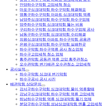
안양하수구막힘 고압세척 청소
마포구싱크대막힘 하수구막힘 해결해요
영통구하수구막힘 아파트 싱크대막힘 역류
남양주싱크대막힘 하수구막힘 하수구업체
양주하수구막힘 싱크대막힘 뚫는 비용
구리하수구막힘 싱크대막힘 하수구업체 공사
남동구하수구막힘 싱크대막힘 수리해결
의왕싱크대막힘 아파트 하수구막힘 공용관
은평구싱크대막힘 하수구막힘 실패한곳
하수구막힘 하수구역류 공사 청소업체
하수구고압세척 청소 업체
횡주관막힘 공동관 역류 고압 횡주관청소
오수관막힘 변기배관 오수관청소 고압세척
공사실적
하수구막힘 싱크대 변기막힘
하수구공사 공사 사진
배관막힘 상담문의
강서구하수구막힘 싱크대막힘 물이 역류할때
강남구싱크대막힘 하수구막힘 역류 고압세척
하남하수구막힘 역류 싱크대막힘 뚫기 업체
분당구하수구막힘 성남싱크대막힘 맨홀 고압세척