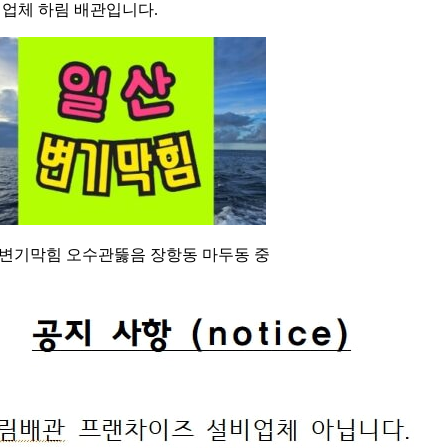
 업체 하림 배관입니다.
변기막힘 오수관뚫음 장항동 마두동 중