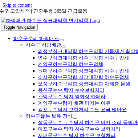
Skip to content
수구 고압세척 | 연중무휴 365일 긴급출동
Toggle Navigation
하수구수리 하림배관
하수구 하림배관
의정부싱크대막힘 하수구막힘 기름제거 확실
연수구싱크대막힘 하수구막힘 하수구업체
계양구하수구막힘 하수구업체
원미구하수구막힘 싱크대막힘 하수구업체
소사구하수구막힘 싱크대막힘 하수구업체
오정구하수구막힘 싱크대막힘 아래층 물샘
용산구누수 탐지 누수보험처리
관악구누수 탐지 열화상 카메라
계양구누수탐지 배관 터지는 이유
김포누수탐지 보험처리 수도 요금 많아요
하수구뚫는 보유 장비
성동구누수 누수탐지 하수구 어떤 소리 들릴까
마포구누수 탐지 하수구누수 보험처리
서대문구누수 탐지 하수구 보험처리