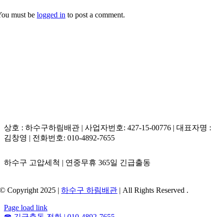
대로 밀어내서는 안 됩니다.
You must be
logged in
to post a comment.
비용은 고성능 배관내시경 장비로 내부 관로의 상태를 꼼
꼼히 진단한 후, 꼭 필요한 관통 및 흡입 공정에 한해서만
정찰제 단가표를 기준으로 투명하게 책정하므로 부당한
과잉 청구 걱정이 없습니다.
상호 : 하수구하림배관 | 사업자번호: 427-15-00776 | 대표자명 :
김창영 | 전화번호: 010-4892-7655
하수구 고압세척 | 연중무휴 365일 긴급출동
© Copyright 2025 |
하수구 하림배관
| All Rights Reserved .
Page load link
☎
긴급출동 전화 | 010-4892-7655