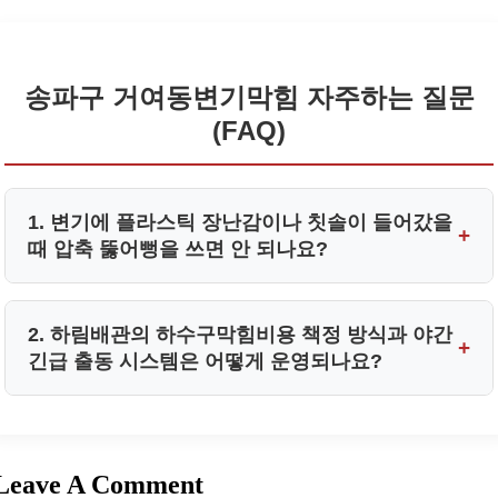
송파구 거여동변기막힘 자주하는 질문
(FAQ)
1. 변기에 플라스틱 장난감이나 칫솔이 들어갔을
+
때 압축 뚫어뻥을 쓰면 안 되나요?
플라스틱과 같은 고형물은 물에 전혀 분해되지 않으므로
2. 하림배관의 하수구막힘비용 책정 방식과 야간
+
S자 트랩의 급격하게 좁아지는 구간에 걸리게 됩니다.
긴급 출동 시스템은 어떻게 운영되나요?
이때 압축기나 뚫어뻥으로 압력을 가하면 오히려 배관 내
저희 하림배관은 송파구 거여동 전 지역을 커버하는 24시
벽에 쐐기처럼 단단히 박히게 되어 송파구 거여동 오수관
간 야간 긴급 출동 대기 조를 연중무휴 가동하고 있습니
막힘 유발은 물론 도기 파손까지 초래할 수 있으므로 절
Leave A Comment
다.