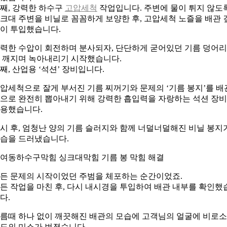
째, 강력한 하수구
고압세척
작업입니다. 주변에 물이 튀지 않도
크대 주변을 비닐로 꼼꼼하게 보양한 후, 고압세척 노즐을 배관 
이 투입했습니다.
력한 수압이 회전하며 분사되자, 단단하게 굳어있던 기름 덩어
 깨지며 녹아내리기 시작했습니다.
째, 산업용 ‘석션’ 장비입니다.
압세척으로 잘게 부서진 기름 찌꺼기와 문제의 ‘기름 봉지’를 배
으로 완전히 뽑아내기 위해 강력한 흡입력을 자랑하는 석션 장
용했습니다.
시 후, 엄청난 양의 기름 슬러지와 함께 너덜너덜해진 비닐 봉지
습을 드러냈습니다.
여동하수구막힘 싱크대막힘 기름 봉 막힘 해결
든 문제의 시작이었던 주범을 체포하는 순간이었죠.
든 작업을 마친 후, 다시 내시경을 투입하여 배관 내부를 확인했
다.
름때 하나 없이 깨끗해진 배관의 모습에 고객님의 얼굴에 비로소
도의 미소가 번졌습니다.