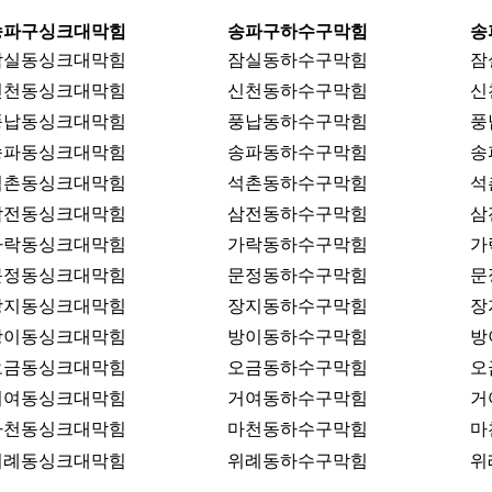
송파구싱크대막힘
송파구하수구막힘
송
잠실동싱크대막힘
잠실동하수구막힘
잠
신천동싱크대막힘
신천동하수구막힘
신
풍납동싱크대막힘
풍납동하수구막힘
풍
송파동싱크대막힘
송파동하수구막힘
송
석촌동싱크대막힘
석촌동하수구막힘
석
삼전동싱크대막힘
삼전동하수구막힘
삼
가락동싱크대막힘
가락동하수구막힘
가
문정동싱크대막힘
문정동하수구막힘
문
장지동싱크대막힘
장지동하수구막힘
장
방이동싱크대막힘
방이동하수구막힘
방
오금동싱크대막힘
오금동하수구막힘
오
거여동싱크대막힘
거여동하수구막힘
거
마천동싱크대막힘
마천동하수구막힘
마
위례동싱크대막힘
위례동하수구막힘
위