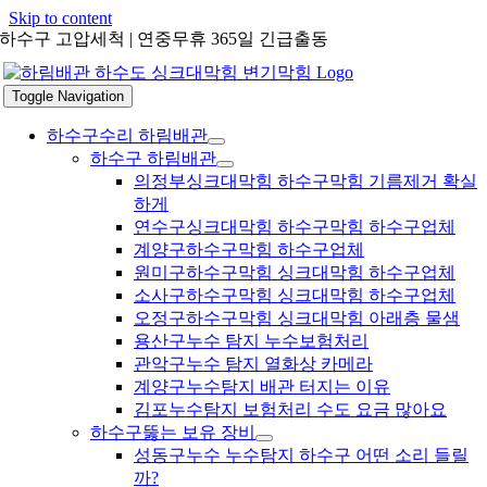
Skip to content
하수구 고압세척 | 연중무휴 365일 긴급출동
Toggle Navigation
하수구수리 하림배관
하수구 하림배관
의정부싱크대막힘 하수구막힘 기름제거 확실
하게
연수구싱크대막힘 하수구막힘 하수구업체
계양구하수구막힘 하수구업체
원미구하수구막힘 싱크대막힘 하수구업체
소사구하수구막힘 싱크대막힘 하수구업체
오정구하수구막힘 싱크대막힘 아래층 물샘
용산구누수 탐지 누수보험처리
관악구누수 탐지 열화상 카메라
계양구누수탐지 배관 터지는 이유
김포누수탐지 보험처리 수도 요금 많아요
하수구뚫는 보유 장비
성동구누수 누수탐지 하수구 어떤 소리 들릴
까?