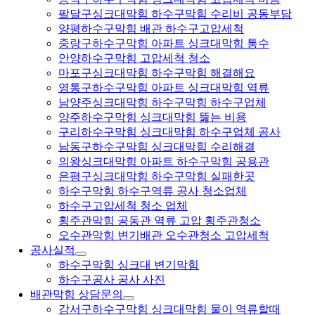
팔달구싱크대막힘 하수구막힘 수리비 공동부담
양평하수구막힘 배관 하수구고압세척
중랑구하수구막힘 아파트 싱크대막힘 통수
안양하수구막힘 고압세척 청소
마포구싱크대막힘 하수구막힘 해결해요
영통구하수구막힘 아파트 싱크대막힘 역류
남양주싱크대막힘 하수구막힘 하수구업체
양주하수구막힘 싱크대막힘 뚫는 비용
구리하수구막힘 싱크대막힘 하수구업체 공사
남동구하수구막힘 싱크대막힘 수리해결
의왕싱크대막힘 아파트 하수구막힘 공용관
은평구싱크대막힘 하수구막힘 실패한곳
하수구막힘 하수구역류 공사 청소업체
하수구고압세척 청소 업체
횡주관막힘 공동관 역류 고압 횡주관청소
오수관막힘 변기배관 오수관청소 고압세척
공사실적
하수구막힘 싱크대 변기막힘
하수구공사 공사 사진
배관막힘 상담문의
강서구하수구막힘 싱크대막힘 물이 역류할때