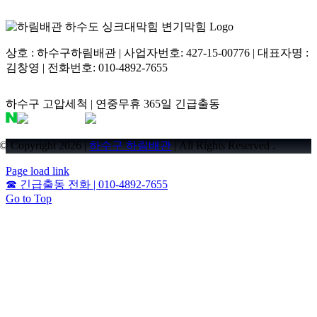
상호 : 하수구하림배관 | 사업자번호: 427-15-00776 | 대표자명 :
김창영 | 전화번호: 010-4892-7655
하수구 고압세척 | 연중무휴 365일 긴급출동
© Copyright 2026 |
하수구 하림배관
| All Rights Reserved .
Page load link
☎
긴급출동 전화 | 010-4892-7655
Go to Top