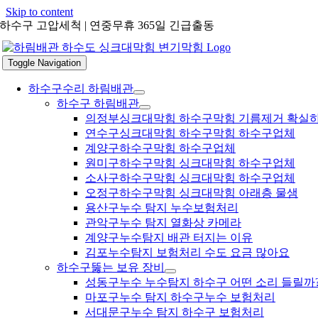
Skip to content
하수구 고압세척 | 연중무휴 365일 긴급출동
Toggle Navigation
하수구수리 하림배관
하수구 하림배관
의정부싱크대막힘 하수구막힘 기름제거 확실
연수구싱크대막힘 하수구막힘 하수구업체
계양구하수구막힘 하수구업체
원미구하수구막힘 싱크대막힘 하수구업체
소사구하수구막힘 싱크대막힘 하수구업체
오정구하수구막힘 싱크대막힘 아래층 물샘
용산구누수 탐지 누수보험처리
관악구누수 탐지 열화상 카메라
계양구누수탐지 배관 터지는 이유
김포누수탐지 보험처리 수도 요금 많아요
하수구뚫는 보유 장비
성동구누수 누수탐지 하수구 어떤 소리 들릴까
마포구누수 탐지 하수구누수 보험처리
서대문구누수 탐지 하수구 보험처리