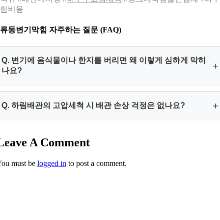
힘비용
류동변기막힘 자주하는 질문 (FAQ)
Q. 변기에 음식물이나 한지를 버리면 왜 이렇게 심하게 막히
+
나요?
한지나 특정 섬유 성분은 기름기와 결합하면 배관 안에서 깁스
+
Q. 하림배관의 고압세척 시 배관 손상 걱정은 없나요?
처럼 단단하게 굳어버리는 성질이 있습니다. 이렇게 굳어버린
덩어리는 일반적인 스프링 와이어로는 해결되지 않으며, 반드
하림배관은 내시경을 통해 실시간으로 배관의 재질과 손상 정
시 배관내시경 진단과 고압세척을 병행해야 완전히 제거할 수
Leave A Comment
도를 완벽하게 파악합니다. 배관에 무리가 가지 않는 최적의 수
있습니다.
압과 전문적인 장비 운용 기술을 보유하고 있어, 손상 없이 이물
You must be
logged in
to post a comment.
질만을 정밀하게 타격하여 제거합니다. 믿고 맡겨주십시오.