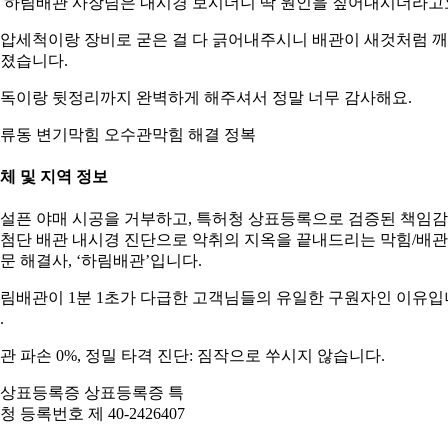
 하림배관 사장님은 내시경 보시더니 딱 원인을 짚어내시더라고
압세척이랑 장비로 굳은 걸 다 긁어내주시니 배관이 새것처럼 
졌습니다.
독이랑 뒷정리까지 완벽하게 해주셔서 정말 너무 감사해요.
류동 변기막힘 오수관막힘 해결 정복
체 및 지역 정보
설픈 야매 시공을 거부하고, 특허청 상표등록으로 검증된 책임
첨단 배관 내시경 진단으로 악취의 지옥을 끝내드리는 막힘/배관
문 해결사, ‘하림배관’입니다.
림배관이 1분 1초가 다급한 고객님들의 유일한 구원자인 이유입
.
관 파손 0%, 정밀 타격 진단: 짐작으로 쑤시지 않습니다.