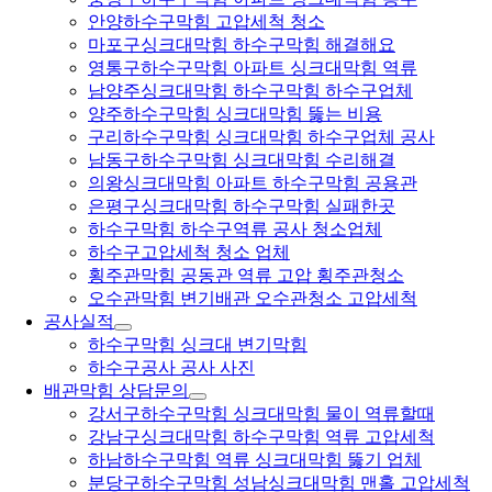
안양하수구막힘 고압세척 청소
마포구싱크대막힘 하수구막힘 해결해요
영통구하수구막힘 아파트 싱크대막힘 역류
남양주싱크대막힘 하수구막힘 하수구업체
양주하수구막힘 싱크대막힘 뚫는 비용
구리하수구막힘 싱크대막힘 하수구업체 공사
남동구하수구막힘 싱크대막힘 수리해결
의왕싱크대막힘 아파트 하수구막힘 공용관
은평구싱크대막힘 하수구막힘 실패한곳
하수구막힘 하수구역류 공사 청소업체
하수구고압세척 청소 업체
횡주관막힘 공동관 역류 고압 횡주관청소
오수관막힘 변기배관 오수관청소 고압세척
공사실적
하수구막힘 싱크대 변기막힘
하수구공사 공사 사진
배관막힘 상담문의
강서구하수구막힘 싱크대막힘 물이 역류할때
강남구싱크대막힘 하수구막힘 역류 고압세척
하남하수구막힘 역류 싱크대막힘 뚫기 업체
분당구하수구막힘 성남싱크대막힘 맨홀 고압세척