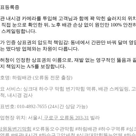
표등록증
관 내시경 카메라를 투입해 고객님과 함께 꽉 막힌 슬러지의 위
 직접 눈으로 확인한 뒤, 노후 배관 손상 없이 원인만 100% 안전
 스케일링합니다.
가 인증 상표권의 압도적 책임감: 동네에서 간판만 바꿔 달며 영
는 떴다방 업체와는 차원이 다릅니다.
허청이 인정한 상표권의 이름으로, 재발 없는 영구적인 뚫음과 
지 책임지는 A/S를 보장합니다.
호명: 하림배관 (오류동 전문 출장)
요 서비스: 싱크대 하수구 막힘 변기막힘 역류, 배관 스케일링, 
척, 내시경 검사
표번호: 010-4892-7655 (24시간 상담 가능)
업현장 위치: 서울시
구로구 오류동 203-31
빌라
망원동변기막힘
#오류동오수관막힘 #하림배관 #하수구역류 #싱
역류 #배관내시경 #
하수구고압세척
#싱크대막힘뚫는업체 #하