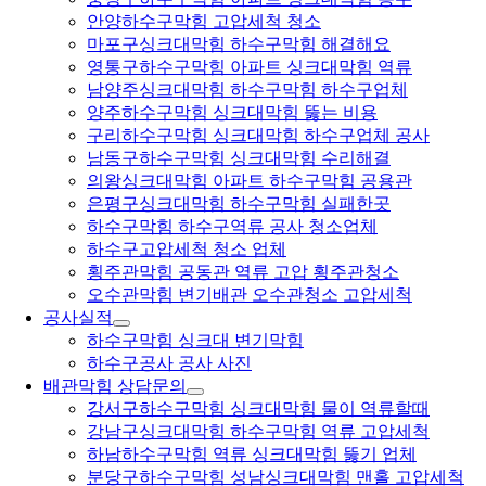
안양하수구막힘 고압세척 청소
마포구싱크대막힘 하수구막힘 해결해요
영통구하수구막힘 아파트 싱크대막힘 역류
남양주싱크대막힘 하수구막힘 하수구업체
양주하수구막힘 싱크대막힘 뚫는 비용
구리하수구막힘 싱크대막힘 하수구업체 공사
남동구하수구막힘 싱크대막힘 수리해결
의왕싱크대막힘 아파트 하수구막힘 공용관
은평구싱크대막힘 하수구막힘 실패한곳
하수구막힘 하수구역류 공사 청소업체
하수구고압세척 청소 업체
횡주관막힘 공동관 역류 고압 횡주관청소
오수관막힘 변기배관 오수관청소 고압세척
공사실적
하수구막힘 싱크대 변기막힘
하수구공사 공사 사진
배관막힘 상담문의
강서구하수구막힘 싱크대막힘 물이 역류할때
강남구싱크대막힘 하수구막힘 역류 고압세척
하남하수구막힘 역류 싱크대막힘 뚫기 업체
분당구하수구막힘 성남싱크대막힘 맨홀 고압세척