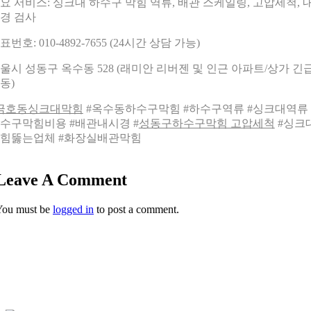
요 서비스: 싱크대 하수구 막힘 역류, 배관 스케일링, 고압세척, 
경 검사
표번호: 010-4892-7655 (24시간 상담 가능)
울시 성동구 옥수동 528 (래미안 리버젠 및 인근 아파트/상가 긴
동)
금호동싱크대막힘
#옥수동하수구막힘 #하수구역류 #싱크대역류 
수구막힘비용 #배관내시경 #
성동구하수구막힘 고압세척
#싱크
힘뚫는업체 #화장실배관막힘
Leave A Comment
You must be
logged in
to post a comment.