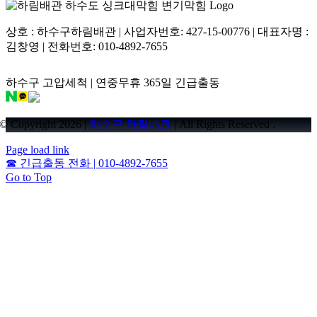
상호 : 하수구하림배관 | 사업자번호: 427-15-00776 | 대표자명 :
김창영 | 전화번호: 010-4892-7655
하수구 고압세척 | 연중무휴 365일 긴급출동
© Copyright 2026 |
하수구 하림배관
| All Rights Reserved .
Page load link
☎
긴급출동 전화 | 010-4892-7655
Go to Top