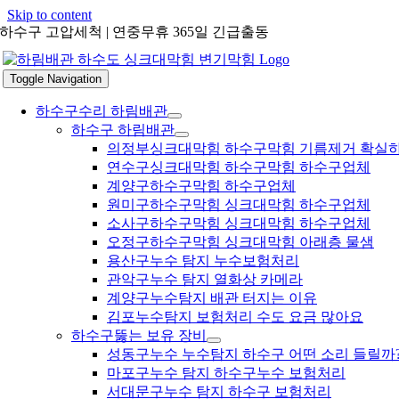
Skip to content
하수구 고압세척 | 연중무휴 365일 긴급출동
Toggle Navigation
하수구수리 하림배관
하수구 하림배관
의정부싱크대막힘 하수구막힘 기름제거 확실
연수구싱크대막힘 하수구막힘 하수구업체
계양구하수구막힘 하수구업체
원미구하수구막힘 싱크대막힘 하수구업체
소사구하수구막힘 싱크대막힘 하수구업체
오정구하수구막힘 싱크대막힘 아래층 물샘
용산구누수 탐지 누수보험처리
관악구누수 탐지 열화상 카메라
계양구누수탐지 배관 터지는 이유
김포누수탐지 보험처리 수도 요금 많아요
하수구뚫는 보유 장비
성동구누수 누수탐지 하수구 어떤 소리 들릴까
마포구누수 탐지 하수구누수 보험처리
서대문구누수 탐지 하수구 보험처리