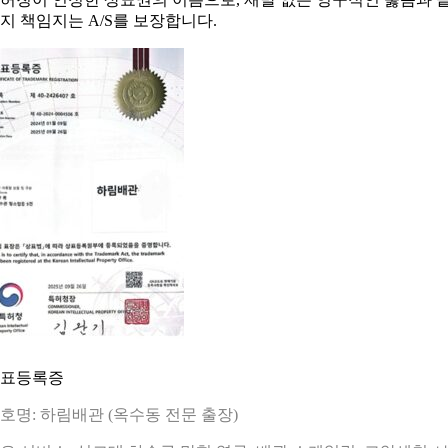
지 책임지는 A/S를 보장합니다.
표등록증
호명: 하림배관 (옥수동 전문 출장)