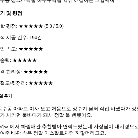
수동 싱크대막힘 하수구막힘 역류 해결하는 고압세척
기 및 평점
합 평점: ★★★★★ (5.0 / 5.0)
적 시공 건수: 194건
업 속도: ★★★★★
술력: ★★★★★
격 합리성: ★★★★★
절도/뒷정리: ★★★★★
얼 후기
옥수동 아파트 이사 오고 처음으로 정수기 필터 직접 바꿨다가 싱
가 시커먼 물바다가 돼서 정말 울 뻔했어요.
카페에서 하림배관 추천받아 연락드렸는데 사장님이 내시경으
여준 배관 속은 정말 아스팔트처럼 까맣더라고요.