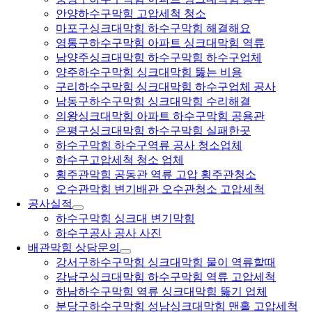
안양하수구막힘 고압세척 청소
마포구싱크대막힘 하수구막힘 해결해요
영통구하수구막힘 아파트 싱크대막힘 역류
남양주싱크대막힘 하수구막힘 하수구업체
양주하수구막힘 싱크대막힘 뚫는 비용
구리하수구막힘 싱크대막힘 하수구업체 공사
남동구하수구막힘 싱크대막힘 수리해결
의왕싱크대막힘 아파트 하수구막힘 공용관
은평구싱크대막힘 하수구막힘 실패한곳
하수구막힘 하수구역류 공사 청소업체
하수구고압세척 청소 업체
횡주관막힘 공동관 역류 고압 횡주관청소
오수관막힘 변기배관 오수관청소 고압세척
공사실적
하수구막힘 싱크대 변기막힘
하수구공사 공사 사진
배관막힘 상담문의
강서구하수구막힘 싱크대막힘 물이 역류할때
강남구싱크대막힘 하수구막힘 역류 고압세척
하남하수구막힘 역류 싱크대막힘 뚫기 업체
분당구하수구막힘 성남싱크대막힘 맨홀 고압세척