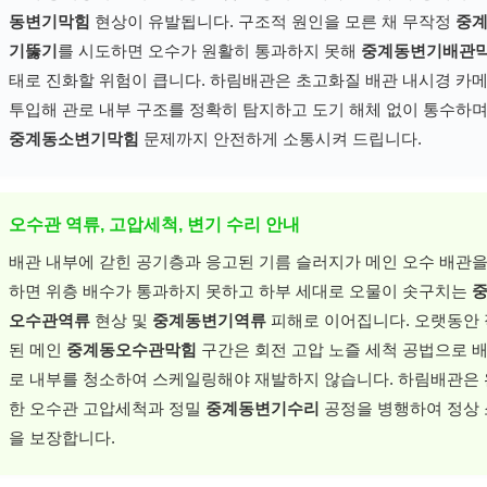
동변기막힘
현상이 유발됩니다. 구조적 원인을 모른 채 무작정
중
기뚫기
를 시도하면 오수가 원활히 통과하지 못해
중계동변기배관
태로 진화할 위험이 큽니다. 하림배관은 초고화질 배관 내시경 카
투입해 관로 내부 구조를 정확히 탐지하고 도기 해체 없이 통수하며
중계동소변기막힘
문제까지 안전하게 소통시켜 드립니다.
오수관 역류, 고압세척, 변기 수리 안내
배관 내부에 갇힌 공기층과 응고된 기름 슬러지가 메인 오수 배관을
하면 위층 배수가 통과하지 못하고 하부 세대로 오물이 솟구치는
오수관역류
현상 및
중계동변기역류
피해로 이어집니다. 오랫동안
된 메인
중계동오수관막힘
구간은 회전 고압 노즐 세척 공법으로 배
로 내부를 청소하여 스케일링해야 재발하지 않습니다. 하림배관은
한 오수관 고압세척과 정밀
중계동변기수리
공정을 병행하여 정상
을 보장합니다.