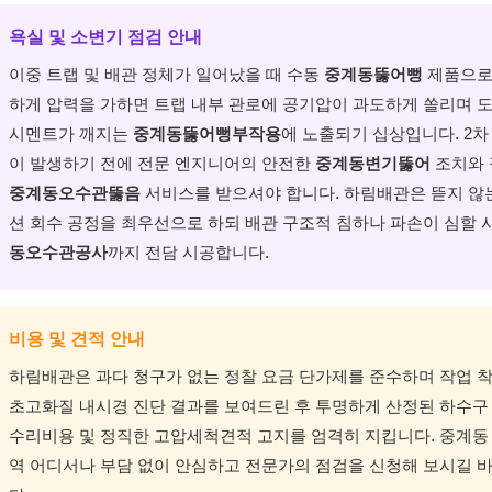
욕실 및 소변기 점검 안내
이중 트랩 및 배관 정체가 일어났을 때 수동
중계동뚫어뻥
제품으로
하게 압력을 가하면 트랩 내부 관로에 공기압이 과도하게 쏠리며 도
시멘트가 깨지는
중계동뚫어뻥부작용
에 노출되기 십상입니다. 2차
이 발생하기 전에 전문 엔지니어의 안전한
중계동변기뚫어
조치와 
중계동오수관뚫음
서비스를 받으셔야 합니다. 하림배관은 뜯지 않
션 회수 공정을 최우선으로 하되 배관 구조적 침하나 파손이 심할 
동오수관공사
까지 전담 시공합니다.
비용 및 견적 안내
하림배관은 과다 청구가 없는 정찰 요금 단가제를 준수하며 작업 착
초고화질 내시경 진단 결과를 보여드린 후 투명하게 산정된 하수구
수리비용 및 정직한 고압세척견적 고지를 엄격히 지킵니다. 중계동 
역 어디서나 부담 없이 안심하고 전문가의 점검을 신청해 보시길 