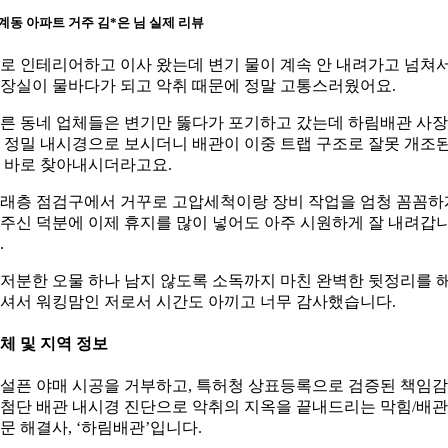
계동 아파트 거주 김*은 님 실제 리뷰
로 인테리어하고 이사 왔는데 변기 물이 계속 안 내려가고 넘쳐
장실이 물바다가 되고 악취 때문에 정말 고통스러웠어요.
른 동네 업체들은 변기만 뚫다가 포기하고 갔는데 하림배관 사
 정밀 내시경으로 보시더니 배관이 이중 트랩 구조로 잘못 개조
 바로 찾아내시더라고요.
래층 점검구에서 거꾸로 고압세척이랑 장비 작업을 엄청 꼼꼼하
주신 덕분에 이제 휴지를 많이 넣어도 아주 시원하게 잘 내려갑
.
저분한 오물 하나 남지 않도록 소독까지 마친 완벽한 뒷정리를 
셔서 워킹맘인 저로서 시간도 아끼고 너무 감사했습니다.
체 및 지역 정보
설픈 야매 시공을 거부하고, 특허청 상표등록으로 검증된 책임
첨단 배관 내시경 진단으로 악취의 지옥을 끝내드리는 막힘/배관
문 해결사, ‘하림배관’입니다.