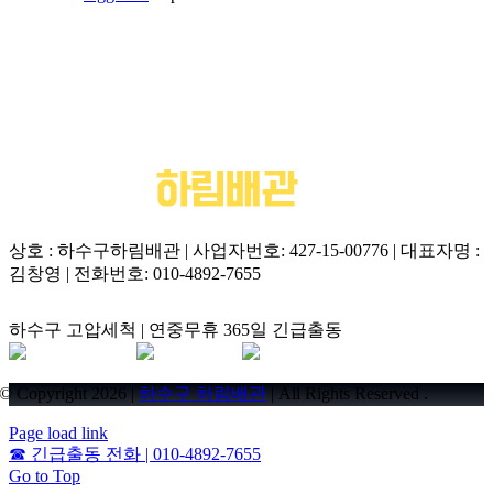
상호 : 하수구하림배관 | 사업자번호: 427-15-00776 | 대표자명 :
김창영 | 전화번호: 010-4892-7655
하수구 고압세척 | 연중무휴 365일 긴급출동
© Copyright 2026 |
하수구 하림배관
| All Rights Reserved .
Page load link
☎
긴급출동 전화 | 010-4892-7655
Go to Top