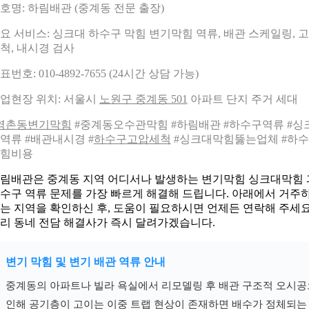
호명: 하림배관 (중계동 전문 출장)
요 서비스: 싱크대 하수구 막힘 변기막힘 역류, 배관 스케일링, 
척, 내시경 검사
표번호: 010-4892-7655 (24시간 상담 가능)
업현장 위치: 서울시
노원구 중계동 501
아파트 단지 주거 세대
역촌동변기막힘
#중계동오수관막힘 #하림배관 #하수구역류 #싱
역류 #배관내시경 #
하수구고압세척
#싱크대막힘뚫는업체 #하
힘비용
림배관은 중계동 지역 어디서나 발생하는 변기막힘 싱크대막힘 
수구 역류 문제를 가장 빠르게 해결해 드립니다. 아래에서 거주
는 지역을 확인하신 후, 도움이 필요하시면 언제든 연락해 주세요
리 동네 전담 해결사가 즉시 달려가겠습니다.
변기 막힘 및 변기 배관 역류 안내
중계동의 아파트나 빌라 욕실에서 리모델링 후 배관 구조적 오시
인해 공기층이 고이는 이중 트랩 현상이 존재하면 배수가 정체되