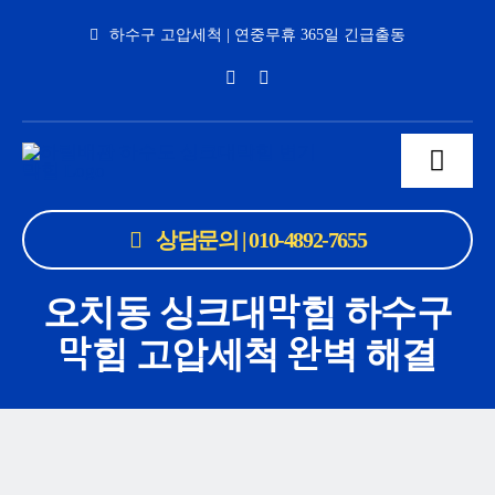
Skip
하수구 고압세척 | 연중무휴 365일 긴급출동
to
content
Toggl
Navig
하수구수리 하
상담문의 | 010-4892-7655
하수도고압세척 
오치동 싱크대막힘 하수구
막힘 고압세척 완벽 해결
하수도막힘 싱크
공사실적
배관막힘 상담