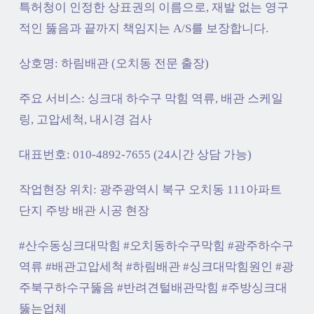
특허청이 인정한 상표권의 이름으로, 재발 없는 영구
적인 뚫음과 끝까지 책임지는 A/S를 보장합니다.
상호명: 하림배관 (오치동 전문 출장)
주요 서비스: 싱크대 하수구 막힘 역류, 배관 스케일
링, 고압세척, 내시경 검사
대표번호: 010-4892-7655 (24시간 상담 가능)
작업현장 위치:
광주광역시 북구 오치동 111
아파트
단지 주방 배관 시공 현장
#
산수동싱크대막힘
#오치동하수구막힘 #광주하수구
역류 #
배관고압세척
#하림배관 #싱크대막힘원인 #광
주북구하수구뚫음 #반려견털배관막힘 #주방싱크대
뚫는업체