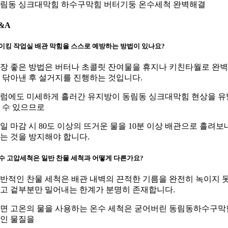
림동 싱크대막힘 하수구막힘 버터기둥 온수세척 완벽해결
&A
이킹 작업실 배관 막힘을 스스로 예방하는 방법이 있나요?
장 좋은 방법은 버터나 초콜릿 잔여물을 휴지나 키친타월로 완
 닦아낸 후 설거지를 진행하는 것입니다.
럼에도 미세하게 흘러간 유지방이 동림동 싱크대막힘 현상을 유
 수 있으므로
일 마감 시 80도 이상의 뜨거운 물을 10분 이상 배관으로 흘려보
는 것을 방지해야 합니다.
수 고압세척은 일반 찬물 세척과 어떻게 다른가요?
반적인 찬물 세척은 배관 내벽의 끈적한 기름을 완전히 녹이지 
고 겉부분만 밀어내는 한계가 분명히 존재합니다.
면 고온의 물을 사용하는 온수 세척은 굳어버린 동림동하수구막
인 물질을