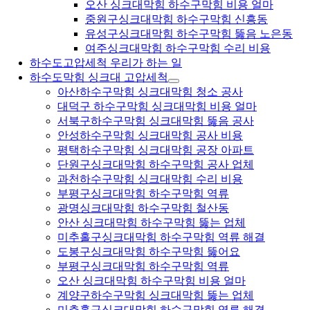
오산 싱크대막힘 하수구막힘 비용 얼마
중원구싱크대막힘 하수구막힘 신흥동
유성구싱크대막힘 하수구막힘 뚫음 노은동
여주싱크대막힘 하수구막힘 수리 비용
하수도고압세척 우리가 하는 일
하수도막힘 싱크대 고압세척
아산하수구막힘 싱크대막힘 청소 공사
대덕구 하수구막힘 싱크대막힘 비용 얼마
서북구하수구막힘 싱크대막힘 뚫음 공사
안성하수구막힘 싱크대막힘 공사 비용
평택하수구막힘 싱크대막힘 공장 아파트
단원구싱크대막힘 하수구막힘 공사 업체
과천하수구막힘 싱크대막힘 수리 비용
부평구싱크대막힘 하수구막힘 역류
광명싱크대막힘 하수구막힘 철산동
안산 싱크대막힘 하수구막힘 뚫는 업체
미추홀구싱크대막힘 하수구막힘 역류 해결
도봉구싱크대막힘 하수구막힘 뚫어요
부평구싱크대막힘 하수구막힘 역류
오산 싱크대막힘 하수구막힘 비용 얼마
계양구하수구막힘 싱크대막힘 뚫는 업체
미추홀구싱크대막힘 하수구막힘 역류 해결