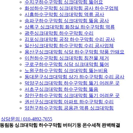
수지구하수구막힘 싱크대막힘 뚫어요
화성하수구막힘 싱크대막힘 공사 하수구업체
시흥하수구막힘 싱크대막힘 역류 공사
송파구하수구막힘 싱크대막힘 뚫음 공사
상록구 싱크대막힘 화장실 하수구막힘 역류
광주싱크대막힘 하수구막힘 수리
김포싱크대막힘 공장 하수구막힘 수리 공사
일산싱크대막힘 하수구막힘 수리 공사업체
용산구싱크대막힘 식당 하수구막힘 약품 안돼요
이천하수구막힘 싱크대막힘 침전물 제거
구로구하수구막힘 식당 싱크대막힘 뚫어
노원구하수구막힘 싱크대막힘 뚫는비용
동대문구싱크대막힘 상가 하수구막힘 수리 공사
덕양구싱크대막힘 하수구막힘 뚫기 어려운 곳
서초구싱크대막힘 하수구막힘 뚫음
장안구하수구막힘 싱크대막힘 뚫기 어려운 곳
권선구싱크대막힘 아파트 하수구막힘 수리
양천구하수구막힘 공용관 역류 싱크대막힘
상담문의 | 010-4892-7655
동림동 싱크대막힘 하수구막힘 버터기둥 온수세척 완벽해결