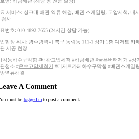
호명: 하림배관 (해당 동 전문 출장)
요 서비스: 싱크대 배관 역류 해결, 배관 스케일링, 고압세척, 내
 검사
표번호: 010-4892-7655 (24시간 상담 가능)
업현장 위치:
광주광역시 북구 동림동 111-1
상가 1층 디저트 카
관 시공 현장
사각동하수구막힘
#배관고압세척 #하림배관 #굳은버터제거 #상
관청소 #
온수고압세척기
#디저트카페하수구막힘 #배관스케일링
방역류해결
Leave A Comment
You must be
logged in
to post a comment.