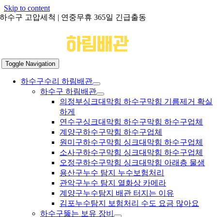
Skip to content
하수구 고압세척 | 연중무휴 365일 긴급출동
Toggle Navigation
하수구수리 하림배관
하수구 하림배관
의정부싱크대막힘 하수구막힘 기름제거 확실
하게
연수구싱크대막힘 하수구막힘 하수구업체
계양구하수구막힘 하수구업체
원미구하수구막힘 싱크대막힘 하수구업체
소사구하수구막힘 싱크대막힘 하수구업체
오정구하수구막힘 싱크대막힘 아래층 물샘
용산구누수 탐지 누수보험처리
관악구누수 탐지 열화상 카메라
계양구누수탐지 배관 터지는 이유
김포누수탐지 보험처리 수도 요금 많아요
하수구뚫는 보유 장비