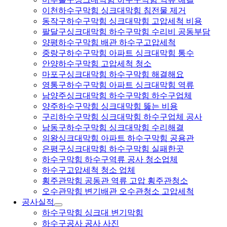
이천하수구막힘 싱크대막힘 침전물 제거
동작구하수구막힘 싱크대막힘 고압세척 비용
팔달구싱크대막힘 하수구막힘 수리비 공동부담
양평하수구막힘 배관 하수구고압세척
중랑구하수구막힘 아파트 싱크대막힘 통수
안양하수구막힘 고압세척 청소
마포구싱크대막힘 하수구막힘 해결해요
영통구하수구막힘 아파트 싱크대막힘 역류
남양주싱크대막힘 하수구막힘 하수구업체
양주하수구막힘 싱크대막힘 뚫는 비용
구리하수구막힘 싱크대막힘 하수구업체 공사
남동구하수구막힘 싱크대막힘 수리해결
의왕싱크대막힘 아파트 하수구막힘 공용관
은평구싱크대막힘 하수구막힘 실패한곳
하수구막힘 하수구역류 공사 청소업체
하수구고압세척 청소 업체
횡주관막힘 공동관 역류 고압 횡주관청소
오수관막힘 변기배관 오수관청소 고압세척
공사실적
하수구막힘 싱크대 변기막힘
하수구공사 공사 사진