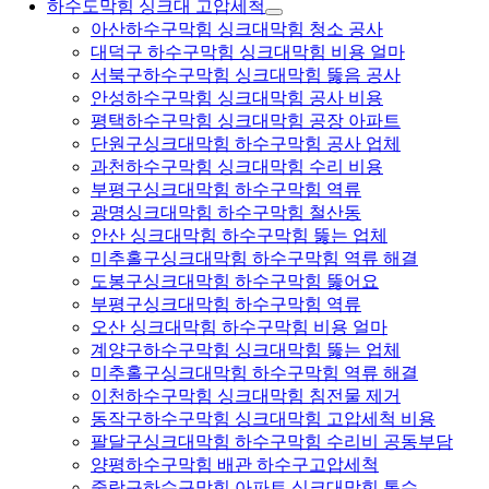
하수도막힘 싱크대 고압세척
아산하수구막힘 싱크대막힘 청소 공사
대덕구 하수구막힘 싱크대막힘 비용 얼마
서북구하수구막힘 싱크대막힘 뚫음 공사
안성하수구막힘 싱크대막힘 공사 비용
평택하수구막힘 싱크대막힘 공장 아파트
단원구싱크대막힘 하수구막힘 공사 업체
과천하수구막힘 싱크대막힘 수리 비용
부평구싱크대막힘 하수구막힘 역류
광명싱크대막힘 하수구막힘 철산동
안산 싱크대막힘 하수구막힘 뚫는 업체
미추홀구싱크대막힘 하수구막힘 역류 해결
도봉구싱크대막힘 하수구막힘 뚫어요
부평구싱크대막힘 하수구막힘 역류
오산 싱크대막힘 하수구막힘 비용 얼마
계양구하수구막힘 싱크대막힘 뚫는 업체
미추홀구싱크대막힘 하수구막힘 역류 해결
이천하수구막힘 싱크대막힘 침전물 제거
동작구하수구막힘 싱크대막힘 고압세척 비용
팔달구싱크대막힘 하수구막힘 수리비 공동부담
양평하수구막힘 배관 하수구고압세척
중랑구하수구막힘 아파트 싱크대막힘 통수