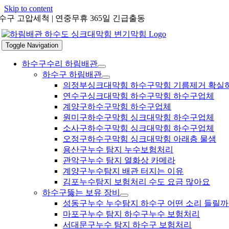
Skip to content
수구 고압세척 | 연중무휴 365일 긴급출동
Toggle Navigation
하수구수리 하림배관
하수구 하림배관
의정부싱크대막힘 하수구막힘 기름제거 확실
연수구싱크대막힘 하수구막힘 하수구업체
계양구하수구막힘 하수구업체
원미구하수구막힘 싱크대막힘 하수구업체
소사구하수구막힘 싱크대막힘 하수구업체
오정구하수구막힘 싱크대막힘 아래층 물샘
용산구누수 탐지 누수보험처리
관악구누수 탐지 열화상 카메라
계양구누수탐지 배관 터지는 이유
김포누수탐지 보험처리 수도 요금 많아요
하수구뚫는 보유 장비
성동구누수 누수탐지 하수구 어떤 소리 들릴까
마포구누수 탐지 하수구누수 보험처리
서대문구누수 탐지 하수구 보험처리