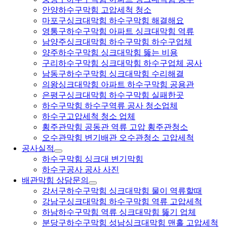
안양하수구막힘 고압세척 청소
마포구싱크대막힘 하수구막힘 해결해요
영통구하수구막힘 아파트 싱크대막힘 역류
남양주싱크대막힘 하수구막힘 하수구업체
양주하수구막힘 싱크대막힘 뚫는 비용
구리하수구막힘 싱크대막힘 하수구업체 공사
남동구하수구막힘 싱크대막힘 수리해결
의왕싱크대막힘 아파트 하수구막힘 공용관
은평구싱크대막힘 하수구막힘 실패한곳
하수구막힘 하수구역류 공사 청소업체
하수구고압세척 청소 업체
횡주관막힘 공동관 역류 고압 횡주관청소
오수관막힘 변기배관 오수관청소 고압세척
공사실적
하수구막힘 싱크대 변기막힘
하수구공사 공사 사진
배관막힘 상담문의
강서구하수구막힘 싱크대막힘 물이 역류할때
강남구싱크대막힘 하수구막힘 역류 고압세척
하남하수구막힘 역류 싱크대막힘 뚫기 업체
분당구하수구막힘 성남싱크대막힘 맨홀 고압세척