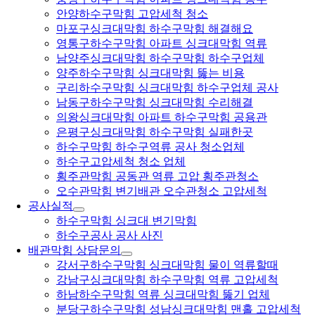
안양하수구막힘 고압세척 청소
마포구싱크대막힘 하수구막힘 해결해요
영통구하수구막힘 아파트 싱크대막힘 역류
남양주싱크대막힘 하수구막힘 하수구업체
양주하수구막힘 싱크대막힘 뚫는 비용
구리하수구막힘 싱크대막힘 하수구업체 공사
남동구하수구막힘 싱크대막힘 수리해결
의왕싱크대막힘 아파트 하수구막힘 공용관
은평구싱크대막힘 하수구막힘 실패한곳
하수구막힘 하수구역류 공사 청소업체
하수구고압세척 청소 업체
횡주관막힘 공동관 역류 고압 횡주관청소
오수관막힘 변기배관 오수관청소 고압세척
공사실적
하수구막힘 싱크대 변기막힘
하수구공사 공사 사진
배관막힘 상담문의
강서구하수구막힘 싱크대막힘 물이 역류할때
강남구싱크대막힘 하수구막힘 역류 고압세척
하남하수구막힘 역류 싱크대막힘 뚫기 업체
분당구하수구막힘 성남싱크대막힘 맨홀 고압세척