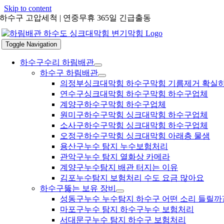
Skip to content
하수구 고압세척 | 연중무휴 365일 긴급출동
Toggle Navigation
하수구수리 하림배관
하수구 하림배관
의정부싱크대막힘 하수구막힘 기름제거 확실
연수구싱크대막힘 하수구막힘 하수구업체
계양구하수구막힘 하수구업체
원미구하수구막힘 싱크대막힘 하수구업체
소사구하수구막힘 싱크대막힘 하수구업체
오정구하수구막힘 싱크대막힘 아래층 물샘
용산구누수 탐지 누수보험처리
관악구누수 탐지 열화상 카메라
계양구누수탐지 배관 터지는 이유
김포누수탐지 보험처리 수도 요금 많아요
하수구뚫는 보유 장비
성동구누수 누수탐지 하수구 어떤 소리 들릴까
마포구누수 탐지 하수구누수 보험처리
서대문구누수 탐지 하수구 보험처리