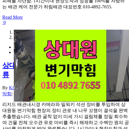
피해를 차단함. 1시간이내 현장도착과 성공률 100%를 자랑하
는 배관 케어 전문가 하림배관 대표번호 010-4892-7655.
Read More
0
1
2
상대원동 변기막힘 배관속 꼬챙이 원인 역
류
By
Kim haeun
|
2026-08-07T20:30:57+09:00
2026년 08월 07일
|
변기
막힘
|
리지드 배관내시경 카메라와 밀워키 석션 장비를 투입하여 상
대원동 변기막힘 현장의 정티 관로 내 나무 꼬챙이 결석을 완벽
추출했습니다. 배관 굴착 없이 미세 가시 걸림체를 정밀 회수하
여 건물 전체 오수관 유로 마비를 즉시 해제하고 수백만 원의 공
사비를 안전하게 방어 완료했습니다. 1시간이내 현장도착과 성