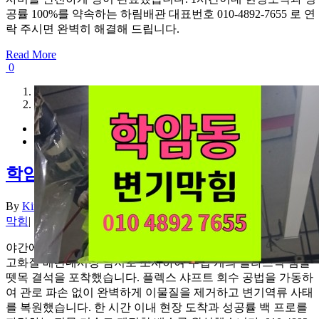
공률 100%를 약속하는 하림배관 대표번호 010-4892-7655 로 연
락 주시면 완벽히 해결해 드립니다.
Read More
0
1
2
학암동 변기막힘 앰플 역류 내시경 통수
By
Kim haeun
|
2026-08-07T20:31:12+09:00
2026년 08월 07일
|
변기
막힘
|
야간에 분출된 오수로 위기를 겪은 학암동 변기막힘 현장을 초
고화질 배관내시경 탐지로 조사하여 수십 개의 플라스틱 앰플
뗏목 결석을 포착했습니다. 플렉스 샤프트 회수 공법을 가동하
여 관로 파손 없이 완벽하게 이물질을 제거하고 변기역류 사태
를 복원했습니다. 한 시간 이내 현장 도착과 성공률 백 프로를