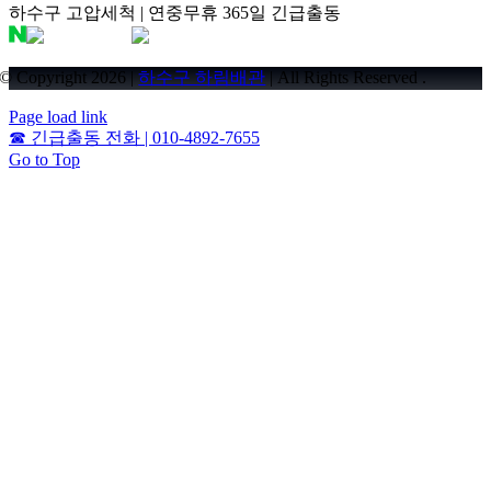
하수구 고압세척 | 연중무휴 365일 긴급출동
© Copyright 2026 |
하수구 하림배관
| All Rights Reserved .
Page load link
☎
긴급출동 전화 | 010-4892-7655
Go to Top