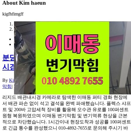
About
Kim haeun
kigfhfimgff
1
2
분당 이매동 변기막힘 석고 굳음 역류 내
시경
By
Kim haeun
|
2026-08-07T20:38:24+09:00
2026년 08월 07일
|
변기
막힘
|
리지드 배관내시경 카메라로 탐색한 이매동 퍼티 경화 현장에
서 배관 파손 없이 석고 결석을 완벽 파쇄했습니다. 플렉스 샤프
트 및 200바 고압세척 장비를 활용해 오수관 유로를 100퍼센트
원형 복원하였으며 이매동 변기막힘 및 변기역류 현상을 근본
적으로 차단했습니다. 1시간이내 현장도착과 성공률 100퍼센트
로 긴급 통수를 완성했으니 010-4892-7655로 문의해 주시기 바