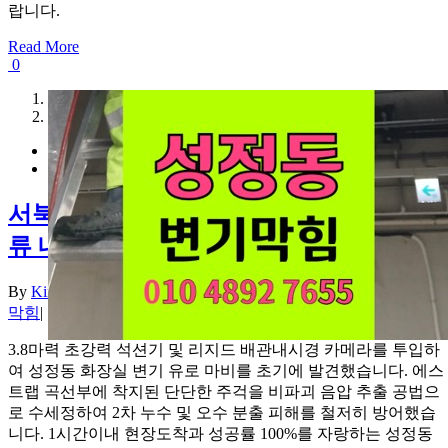
랍니다.
Read More
0
1
2
서북구 성정동 변기막힘 플라스틱 주걱 역
류 내시경
By
Kim haeun
|
2026-08-07T20:36:58+09:00
2026년 08월 07일
|
변기
막힘
|
3.8마력 초강력 석션기 및 리지드 배관내시경 카메라를 투입하
여 성정동 화장실 변기 유로 마비를 초기에 발견했습니다. 에스
트랩 곡선부에 착지된 단단한 주걱을 비파괴 음압 추출 공법으
로 수세정하여 2차 누수 및 오수 분출 피해를 철저히 방어했습
니다. 1시간이내 현장도착과 성공률 100%를 자랑하는 성정동