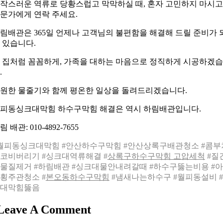
작스러운 역류로 당황스럽고 막막하실 때, 혼자 고민하지 마시고
문가에게 연락 주세요.
림배관은 365일 언제나 고객님의 불편함을 해결해 드릴 준비가 
 있습니다.
 집처럼 꼼꼼하게, 가족을 대하는 마음으로 정직하게 시공하겠
.
원한 물줄기와 함께 평온한 일상을 돌려드리겠습니다.
피동싱크대막힘 하수구막힘 해결은 역시 하림배관입니다.
림 배관: 010-4892-7655
월피동싱크대막힘 #안산하수구막힘 #안산상록구배관청소 #콤부
코비버리기 #싱크대역류해결 #
상록구하수구막힘 고압세척
#질
물질제거 #하림배관 #싱크대물안내려갈때 #하수구뚫는비용 #
횡주관청소 #
본오동하수구막힘
#냄새나는하수구 #월피동설비 
대막힘뚫음
Leave A Comment