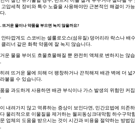
인이 질긴 유기물일 경우, 반드시 이를 잘게 부수거나 잘라낼 수 
 고압세척 장비와 특수 노즐을 사용해야만 근본적인 해결이 가
다.
2. 뜨거운 물이나 약품을 부으면 녹지 않을까요?
. 안타깝게도 스코비는 셀룰로오스(섬유질) 덩어리라 락스나 배
 클리너 같은 화학 약품에 잘 녹지 않습니다.
거운 물을 부어도 흐물흐물해질 뿐 완전히 액체로 변하지는 않
.
히려 뜨거운 물에 의해 더 팽창하거나 끈적해져 배관 벽에 더 넓
라붙을 수 있습니다.
품을 과도하게 사용하면 배관 부식이나 가스 발생의 위험만 커
.
이 내려가지 않고 역류하는 증상이 보인다면, 민간요법에 의존
다 물리적으로 이물질을 제거하는 월피동싱크대막힘 하수구막
문 업체의 도움을 받으시는 것이 시간과 비용을 절약하는 방법
.