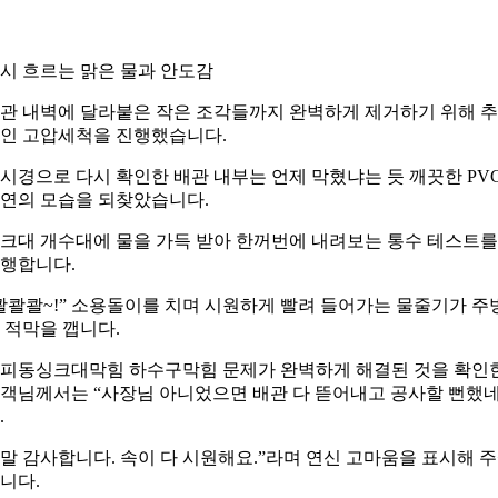
시 흐르는 맑은 물과 안도감
관 내벽에 달라붙은 작은 조각들까지 완벽하게 제거하기 위해 
인 고압세척을 진행했습니다.
시경으로 다시 확인한 배관 내부는 언제 막혔냐는 듯 깨끗한 PV
연의 모습을 되찾았습니다.
크대 개수대에 물을 가득 받아 한꺼번에 내려보는 통수 테스트를
행합니다.
콸콸콸~!” 소용돌이를 치며 시원하게 빨려 들어가는 물줄기가 주
 적막을 깹니다.
피동싱크대막힘 하수구막힘 문제가 완벽하게 해결된 것을 확인
객님께서는 “사장님 아니었으면 배관 다 뜯어내고 공사할 뻔했
.
말 감사합니다. 속이 다 시원해요.”라며 연신 고마움을 표시해 
니다.