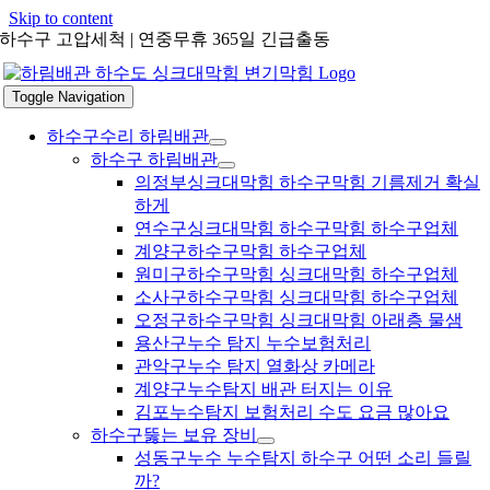
Skip to content
하수구 고압세척 | 연중무휴 365일 긴급출동
Toggle Navigation
하수구수리 하림배관
하수구 하림배관
의정부싱크대막힘 하수구막힘 기름제거 확실
하게
연수구싱크대막힘 하수구막힘 하수구업체
계양구하수구막힘 하수구업체
원미구하수구막힘 싱크대막힘 하수구업체
소사구하수구막힘 싱크대막힘 하수구업체
오정구하수구막힘 싱크대막힘 아래층 물샘
용산구누수 탐지 누수보험처리
관악구누수 탐지 열화상 카메라
계양구누수탐지 배관 터지는 이유
김포누수탐지 보험처리 수도 요금 많아요
하수구뚫는 보유 장비
성동구누수 누수탐지 하수구 어떤 소리 들릴
까?