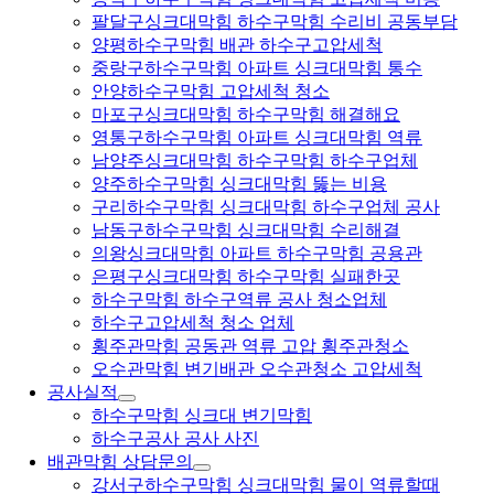
팔달구싱크대막힘 하수구막힘 수리비 공동부담
양평하수구막힘 배관 하수구고압세척
중랑구하수구막힘 아파트 싱크대막힘 통수
안양하수구막힘 고압세척 청소
마포구싱크대막힘 하수구막힘 해결해요
영통구하수구막힘 아파트 싱크대막힘 역류
남양주싱크대막힘 하수구막힘 하수구업체
양주하수구막힘 싱크대막힘 뚫는 비용
구리하수구막힘 싱크대막힘 하수구업체 공사
남동구하수구막힘 싱크대막힘 수리해결
의왕싱크대막힘 아파트 하수구막힘 공용관
은평구싱크대막힘 하수구막힘 실패한곳
하수구막힘 하수구역류 공사 청소업체
하수구고압세척 청소 업체
횡주관막힘 공동관 역류 고압 횡주관청소
오수관막힘 변기배관 오수관청소 고압세척
공사실적
하수구막힘 싱크대 변기막힘
하수구공사 공사 사진
배관막힘 상담문의
강서구하수구막힘 싱크대막힘 물이 역류할때