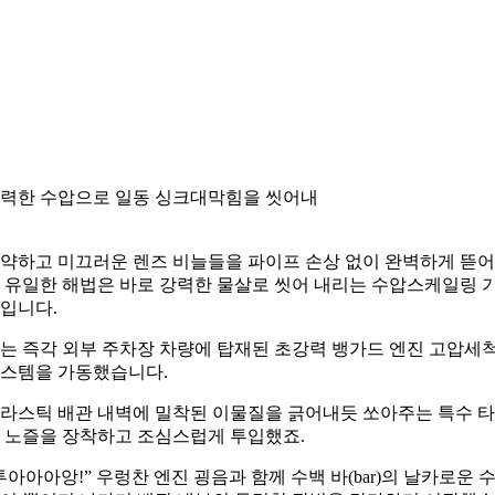
력한 수압으로 일동 싱크대막힘을 씻어내
약하고 미끄러운 렌즈 비늘들을 파이프 손상 없이 완벽하게 뜯
 유일한 해법은 바로 강력한 물살로 씻어 내리는 수압스케일링 
입니다.
는 즉각 외부 주차장 차량에 탑재된 초강력 뱅가드 엔진 고압세
스템을 가동했습니다.
라스틱 배관 내벽에 밀착된 이물질을 긁어내듯 쏘아주는 특수 
 노즐을 장착하고 조심스럽게 투입했죠.
투아아아앙!” 우렁찬 엔진 굉음과 함께 수백 바(bar)의 날카로운 