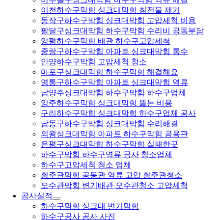
이천하수구막힘 싱크대막힘 침전물 제거
동작구하수구막힘 싱크대막힘 고압세척 비용
팔달구싱크대막힘 하수구막힘 수리비 공동부담
양평하수구막힘 배관 하수구고압세척
중랑구하수구막힘 아파트 싱크대막힘 통수
안양하수구막힘 고압세척 청소
마포구싱크대막힘 하수구막힘 해결해요
영통구하수구막힘 아파트 싱크대막힘 역류
남양주싱크대막힘 하수구막힘 하수구업체
양주하수구막힘 싱크대막힘 뚫는 비용
구리하수구막힘 싱크대막힘 하수구업체 공사
남동구하수구막힘 싱크대막힘 수리해결
의왕싱크대막힘 아파트 하수구막힘 공용관
은평구싱크대막힘 하수구막힘 실패한곳
하수구막힘 하수구역류 공사 청소업체
하수구고압세척 청소 업체
횡주관막힘 공동관 역류 고압 횡주관청소
오수관막힘 변기배관 오수관청소 고압세척
공사실적
하수구막힘 싱크대 변기막힘
하수구공사 공사 사진