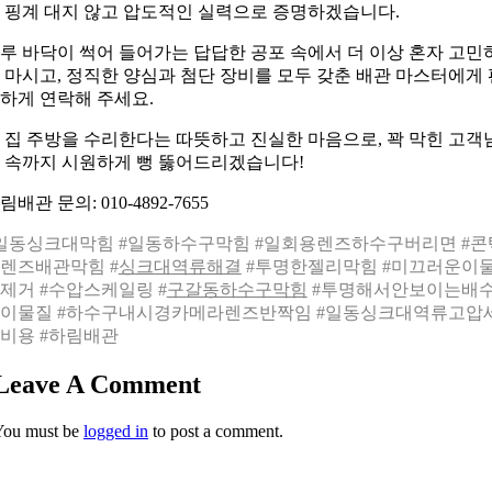
 핑계 대지 않고 압도적인 실력으로 증명하겠습니다.
루 바닥이 썩어 들어가는 답답한 공포 속에서 더 이상 혼자 고민
 마시고, 정직한 양심과 첨단 장비를 모두 갖춘 배관 마스터에게 
하게 연락해 주세요.
 집 주방을 수리한다는 따뜻하고 진실한 마음으로, 꽉 막힌 고객
 속까지 시원하게 뻥 뚫어드리겠습니다!
림배관 문의: 010-4892-7655
일동싱크대막힘 #일동하수구막힘 #일회용렌즈하수구버리면 #콘
렌즈배관막힘 #
싱크대역류해결
#투명한젤리막힘 #미끄러운이
제거 #수압스케일링 #
구갈동하수구막힘
#투명해서안보이는배
이물질 #하수구내시경카메라렌즈반짝임 #일동싱크대역류고압
비용 #하림배관
Leave A Comment
You must be
logged in
to post a comment.