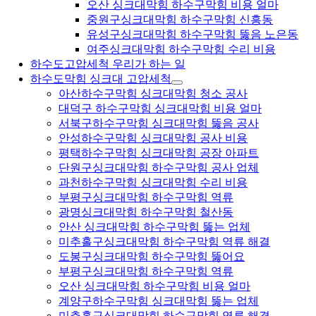
오산 싱크대막힘 하수구막힘 비용 얼마
중원구싱크대막힘 하수구막힘 신흥동
유성구싱크대막힘 하수구막힘 뚫음 노은동
여주싱크대막힘 하수구막힘 수리 비용
하수도고압세척 우리가 하는 일
하수도막힘 싱크대 고압세척
아산하수구막힘 싱크대막힘 청소 공사
대덕구 하수구막힘 싱크대막힘 비용 얼마
서북구하수구막힘 싱크대막힘 뚫음 공사
안성하수구막힘 싱크대막힘 공사 비용
평택하수구막힘 싱크대막힘 공장 아파트
단원구싱크대막힘 하수구막힘 공사 업체
과천하수구막힘 싱크대막힘 수리 비용
부평구싱크대막힘 하수구막힘 역류
광명싱크대막힘 하수구막힘 철산동
안산 싱크대막힘 하수구막힘 뚫는 업체
미추홀구싱크대막힘 하수구막힘 역류 해결
도봉구싱크대막힘 하수구막힘 뚫어요
부평구싱크대막힘 하수구막힘 역류
오산 싱크대막힘 하수구막힘 비용 얼마
계양구하수구막힘 싱크대막힘 뚫는 업체
미추홀구싱크대막힘 하수구막힘 역류 해결