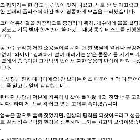
즈 찌꺼기는 한 장도 남김없이 씻겨 나갔고, 새로 산 듯 매끄럽고
한 본래의 플라스틱 배관 벽이 영롱하게 모습을 드러냈습니다.
크대역류해결을 최종적으로 증명하기 위해, 개수대에 물을 찰랑
 정도로 가득 받아 한꺼번에 쏟아붓는 대량 통수 테스트를 진행
니다.
동 하수구막힘 거친 소용돌이를 치며 단 한 방울의 역류나 꿀렁
 없이 “쏴아아” 경쾌하게 빨려 내려가는 맑은 물줄기를 지켜보며
 곁에서 숨죽이던 고객님의 입에서 환한 웃음과 탄성이 터져 나
니다.
와! 사장님 진짜 대박이에요! 안 보이는 렌즈 때문에 바닥 다 뜯어
는 줄 알고 눈앞이 캄캄했는데…
림배관 사장님 덕분에 지옥에서 살아 돌아왔네요. 정말 너무 고
니다!”라며 제 손을 꽉 잡고 연신 고개를 숙이셨습니다.
업복은 땀으로 흠뻑 젖었지만, 일상의 평화를 되찾아드리고 성
로 일동 하수구막힘 현장을 정복하며 느끼는 최고의 보람이었습
.
동 싱크대막힘 하수구막힘 역류 투명한 렌즈 벗기기