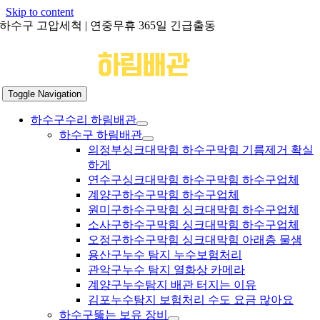
Skip to content
하수구 고압세척 | 연중무휴 365일 긴급출동
Toggle Navigation
하수구수리 하림배관
하수구 하림배관
의정부싱크대막힘 하수구막힘 기름제거 확실
하게
연수구싱크대막힘 하수구막힘 하수구업체
계양구하수구막힘 하수구업체
원미구하수구막힘 싱크대막힘 하수구업체
소사구하수구막힘 싱크대막힘 하수구업체
오정구하수구막힘 싱크대막힘 아래층 물샘
용산구누수 탐지 누수보험처리
관악구누수 탐지 열화상 카메라
계양구누수탐지 배관 터지는 이유
김포누수탐지 보험처리 수도 요금 많아요
하수구뚫는 보유 장비