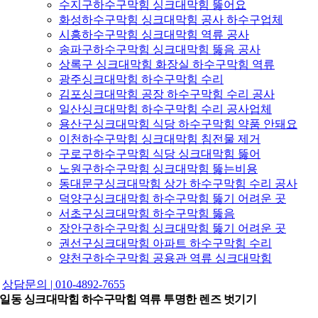
수지구하수구막힘 싱크대막힘 뚫어요
화성하수구막힘 싱크대막힘 공사 하수구업체
시흥하수구막힘 싱크대막힘 역류 공사
송파구하수구막힘 싱크대막힘 뚫음 공사
상록구 싱크대막힘 화장실 하수구막힘 역류
광주싱크대막힘 하수구막힘 수리
김포싱크대막힘 공장 하수구막힘 수리 공사
일산싱크대막힘 하수구막힘 수리 공사업체
용산구싱크대막힘 식당 하수구막힘 약품 안돼요
이천하수구막힘 싱크대막힘 침전물 제거
구로구하수구막힘 식당 싱크대막힘 뚫어
노원구하수구막힘 싱크대막힘 뚫는비용
동대문구싱크대막힘 상가 하수구막힘 수리 공사
덕양구싱크대막힘 하수구막힘 뚫기 어려운 곳
서초구싱크대막힘 하수구막힘 뚫음
장안구하수구막힘 싱크대막힘 뚫기 어려운 곳
권선구싱크대막힘 아파트 하수구막힘 수리
양천구하수구막힘 공용관 역류 싱크대막힘
상담문의 | 010-4892-7655
일동 싱크대막힘 하수구막힘 역류 투명한 렌즈 벗기기