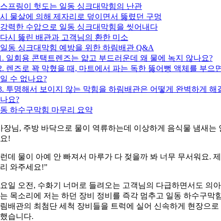
. 스프링이 헛도는 일동 싱크대막힘의 난관
시 물살에 의해 제자리로 덮이면서 뚫렸던 구멍
. 강력한 수압으로 일동 싱크대막힘을 씻어내다
. 다시 뚫린 배관과 고객님의 환한 미소
. 일동 싱크대막힘 예방을 위한 하림배관 Q&A
1. 일회용 콘택트렌즈는 얇고 부드러운데 왜 물에 녹지 않나요?
2. 렌즈로 꽉 막혔을 때, 마트에서 파는 독한 뚫어뻥 액체를 부으
일 수 없나요?
3. 투명해서 보이지 않는 막힘을 하림배관은 어떻게 완벽하게 해
나요?
동 하수구막힘 마무리 요약
사장님, 주방 바닥으로 물이 역류하는데 이상하게 음식물 냄새는 
요!
런데 물이 아예 안 빠져서 마루가 다 젖을까 봐 너무 무서워요. 
리 와주세요!”
요일 오전, 수화기 너머로 들려오는 고객님의 다급하면서도 의
는 목소리에 저는 하던 장비 정비를 즉각 멈추고 일동 하수구막
림배관의 최첨단 세척 장비들을 트럭에 실어 신속하게 현장으로
했습니다.