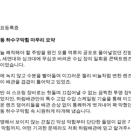
표등록증
동 하수구막힘 마무리 요약
늘 쾌적해야 할 주방을 원인 모를 역류의 공포로 몰아넣었던 진
, 세면대와 싱크대에 무심코 버려온 수십 장의 일회용 콘택트렌
이었습니다.
에 녹지 않고 수분을 빨아들여 미끄러운 젤리 비늘처럼 변한 렌
이 배관을 겹겹이 틀어막고 있었죠.
반 쇠 스프링 장비로는 헛돌며 끄집어낼 수 없는 끔찍한 투명 장
었지만, 하림배관만의 특수 고압 수압 스케일링 기술을 통해 미
운 렌즈 덩어리들을 배관 손상 없이 통쾌하게 벗겨내어 꽉 막혔
동 하수구막힘 속 시원하게 타개해 냈습니다.
명해서 보이지 않는 끈질긴 악성 막힘부터 단단한 돌덩이 같은 
 막힘까지, 어떤 기괴한 문제라도 저희 하림배관에 믿고 맡겨주