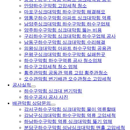
안양하수구막힘 고압세척 청소
마포구싱크대막힘 하수구막힘 해결해요
영통구하수구막힘 아파트 싱크대막힘 역류
남양주싱크대막힘 하수구막힘 하수구업체
양주하수구막힘 싱크대막힘 뚫는 비용
구리하수구막힘 싱크대막힘 하수구업체 공사
남동구하수구막힘 싱크대막힘 수리해결
의왕싱크대막힘 아파트 하수구막힘 공용관
은평구싱크대막힘 하수구막힘 실패한곳
하수구막힘 하수구역류 공사 청소업체
하수구고압세척 청소 업체
횡주관막힘 공동관 역류 고압 횡주관청소
오수관막힘 변기배관 오수관청소 고압세척
공사실적
하수구막힘 싱크대 변기막힘
하수구공사 공사 사진
배관막힘 상담문의
강서구하수구막힘 싱크대막힘 물이 역류할때
강남구싱크대막힘 하수구막힘 역류 고압세척
하남하수구막힘 역류 싱크대막힘 뚫기 업체
분당구하수구막힘 성남싱크대막힘 맨홀 고압세척