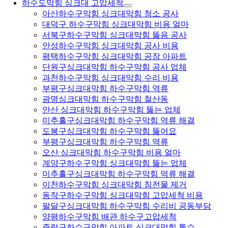
하수도막힘 싱크대 고압세척
아산하수구막힘 싱크대막힘 청소 공사
대덕구 하수구막힘 싱크대막힘 비용 얼마
서북구하수구막힘 싱크대막힘 뚫음 공사
안성하수구막힘 싱크대막힘 공사 비용
평택하수구막힘 싱크대막힘 공장 아파트
단원구싱크대막힘 하수구막힘 공사 업체
과천하수구막힘 싱크대막힘 수리 비용
부평구싱크대막힘 하수구막힘 역류
광명싱크대막힘 하수구막힘 철산동
안산 싱크대막힘 하수구막힘 뚫는 업체
미추홀구싱크대막힘 하수구막힘 역류 해결
도봉구싱크대막힘 하수구막힘 뚫어요
부평구싱크대막힘 하수구막힘 역류
오산 싱크대막힘 하수구막힘 비용 얼마
계양구하수구막힘 싱크대막힘 뚫는 업체
미추홀구싱크대막힘 하수구막힘 역류 해결
이천하수구막힘 싱크대막힘 침전물 제거
동작구하수구막힘 싱크대막힘 고압세척 비용
팔달구싱크대막힘 하수구막힘 수리비 공동부담
양평하수구막힘 배관 하수구고압세척
중랑구하수구막힘 아파트 싱크대막힘 통수