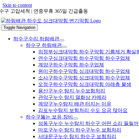
Skip to content
수구 고압세척 | 연중무휴 365일 긴급출동
Toggle Navigation
하수구수리 하림배관
하수구 하림배관
의정부싱크대막힘 하수구막힘 기름제거 확실
연수구싱크대막힘 하수구막힘 하수구업체
계양구하수구막힘 하수구업체
원미구하수구막힘 싱크대막힘 하수구업체
소사구하수구막힘 싱크대막힘 하수구업체
오정구하수구막힘 싱크대막힘 아래층 물샘
용산구누수 탐지 누수보험처리
관악구누수 탐지 열화상 카메라
계양구누수탐지 배관 터지는 이유
김포누수탐지 보험처리 수도 요금 많아요
하수구뚫는 보유 장비
성동구누수 누수탐지 하수구 어떤 소리 들릴까
마포구누수 탐지 하수구누수 보험처리
서대문구누수 탐지 하수구 보험처리