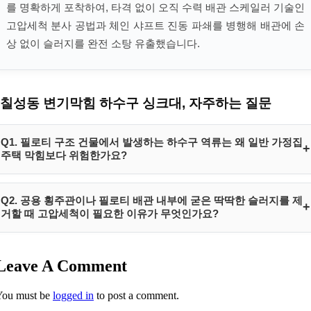
를 명확하게 포착하여, 타격 없이 오직 수력 배관 스케일러 기술인
고압세척 분사 공법과 체인 샤프트 진동 파쇄를 병행해 배관에 손
상 없이 슬러지를 완전 소탕 유출했습니다.
칠성동 변기막힘 하수구 싱크대, 자주하는 질문
Q1. 필로티 구조 건물에서 발생하는 하수구 역류는 왜 일반 가정집
+
주택 막힘보다 위험한가요?
필로티 구조는 외부 노출 기둥 아래로 전 층의 오배수가 합류하는 공용
Q2. 공용 횡주관이나 필로티 배관 내부에 굳은 딱딱한 슬러지를 제
+
배관(횡주관)이 평평하게 지나가기 때문에 겨울철 동파나 유지방 고착에
거할 때 고압세척이 필요한 이유가 무엇인가요?
극도로 취약합니다. 이 공용 배관이 막히면 개별 세대에서 물을 전혀 안
써도 상층부 전체 주민들이 내리는 오수가 낙차 압력에 의해 가장 고도가
일반 전동 스프링 장비는 단단하게 굳어진 슬러지벽에 지름이 작은 구멍
낮은 필로티 직상층 세대로 폭포수처럼 역류해 솟구쳐 오르게 되며 가구
Leave A Comment
만 뚫고 지나가기 때문에, 며칠 안에 생활 오수가 들어차며 재차 막힘이
전체에 엄청난 수해 피해를 끼치게 됩니다.
발생합니다. 반면 고압세척은 강력한 초고압 물줄기를 360도 전 방향으
You must be
logged in
to post a comment.
로 방사하여 배관 단면 전체에 도배된 단단한 석회질 유지방벽을 빈틈없