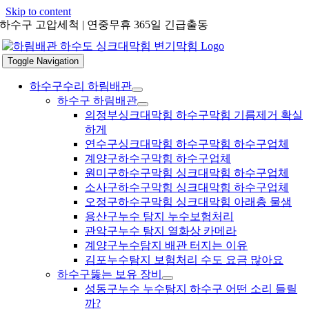
Skip to content
하수구 고압세척 | 연중무휴 365일 긴급출동
Toggle Navigation
하수구수리 하림배관
하수구 하림배관
의정부싱크대막힘 하수구막힘 기름제거 확실
하게
연수구싱크대막힘 하수구막힘 하수구업체
계양구하수구막힘 하수구업체
원미구하수구막힘 싱크대막힘 하수구업체
소사구하수구막힘 싱크대막힘 하수구업체
오정구하수구막힘 싱크대막힘 아래층 물샘
용산구누수 탐지 누수보험처리
관악구누수 탐지 열화상 카메라
계양구누수탐지 배관 터지는 이유
김포누수탐지 보험처리 수도 요금 많아요
하수구뚫는 보유 장비
성동구누수 누수탐지 하수구 어떤 소리 들릴
까?