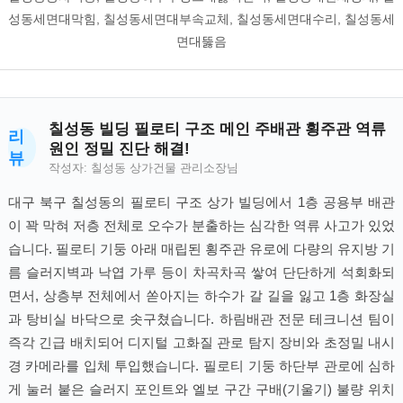
성동세면대막힘, 칠성동세면대부속교체, 칠성동세면대수리, 칠성동세
면대뚫음
칠성동 빌딩 필로티 구조 메인 주배관 횡주관 역류
리
원인 정밀 진단 해결!
뷰
작성자: 칠성동 상가건물 관리소장님
대구 북구 칠성동의 필로티 구조 상가 빌딩에서 1층 공용부 배관
이 꽉 막혀 저층 전체로 오수가 분출하는 심각한 역류 사고가 있었
습니다. 필로티 기둥 아래 매립된 횡주관 유로에 다량의 유지방 기
름 슬러지벽과 낙엽 가루 등이 차곡차곡 쌓여 단단하게 석회화되
면서, 상층부 전체에서 쏟아지는 하수가 갈 길을 잃고 1층 화장실
과 탕비실 바닥으로 솟구쳤습니다. 하림배관 전문 테크니션 팀이
즉각 긴급 배치되어 디지털 고화질 관로 탐지 장비와 초정밀 내시
경 카메라를 입체 투입했습니다. 필로티 기둥 하단부 관로에 심하
게 눌러 붙은 슬러지 포인트와 엘보 구간 구배(기울기) 불량 위치