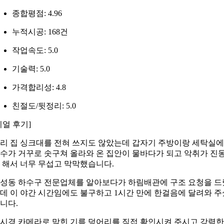
종합평점: 4.96
누적시공: 168건
작업속도: 5.0
기술력: 5.0
가격합리성: 4.8
친절도/뒷정리: 5.0
리얼 후기]
리 집 싱크대를 전혀 쓰지도 않았는데 갑자기 주방이랑 세탁실
수가 거꾸로 솟구쳐 올라와 온 집안이 물바다가 되고 악취가 진
 해서 너무 무섭고 막막했습니다.
성동 하수구 전문업체를 알아보다가 하림배관에 구조 요청을 드
데 이 야간 시간임에도 불구하고 1시간 만에 한걸음에 달려와 주
니다.
시경 카메라로 막힌 기름 덩어리를 직접 확인시켜 주시고 강력한