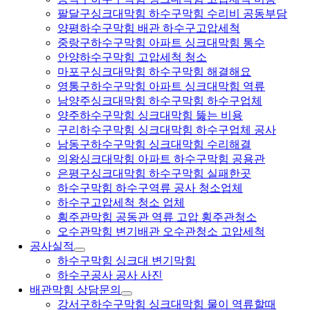
팔달구싱크대막힘 하수구막힘 수리비 공동부담
양평하수구막힘 배관 하수구고압세척
중랑구하수구막힘 아파트 싱크대막힘 통수
안양하수구막힘 고압세척 청소
마포구싱크대막힘 하수구막힘 해결해요
영통구하수구막힘 아파트 싱크대막힘 역류
남양주싱크대막힘 하수구막힘 하수구업체
양주하수구막힘 싱크대막힘 뚫는 비용
구리하수구막힘 싱크대막힘 하수구업체 공사
남동구하수구막힘 싱크대막힘 수리해결
의왕싱크대막힘 아파트 하수구막힘 공용관
은평구싱크대막힘 하수구막힘 실패한곳
하수구막힘 하수구역류 공사 청소업체
하수구고압세척 청소 업체
횡주관막힘 공동관 역류 고압 횡주관청소
오수관막힘 변기배관 오수관청소 고압세척
공사실적
하수구막힘 싱크대 변기막힘
하수구공사 공사 사진
배관막힘 상담문의
강서구하수구막힘 싱크대막힘 물이 역류할때