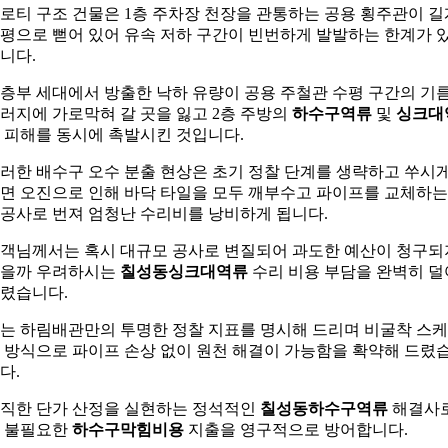
로티 구조 건물은 1층 주차장 천장을 관통하는 공용 횡주관이 길
평으로 뻗어 있어 유속 저하 구간이 빈번하게 발발하는 한계가 
니다.
층부 세대에서 방출한 낙하 유량이 공용 주철관 수평 구간의 기
러지에 가로막혀 갈 곳을 잃고 2층 주방의
하수구역류
및
싱크대
피해를 동시에 촉발시킨 것입니다.
러한 배수구 오수 분출 현상은 초기 정찰 단계를 생략하고 쑤시
면 오진으로 인해 바닥 타일을 모두 깨부수고 파이프를 교체하는
공사로 번져 엄청난 수리비를 낭비하게 됩니다.
객님께서는 혹시 대규모 공사로 변질되어 과도한 예산이 청구되
을까 우려하시는
칠성동싱크대역류
수리 비용 부담을 완벽히 덜
렸습니다.
는 하림배관만의 투명한 정찰 지표를 명시해 드리며 비굴착 스
 방식으로 파이프 손상 없이 원천 해결이 가능함을 확약해 드렸
다.
직한 단가 산정을 실현하는 정석적인
칠성동하수구역류
해결사
 불필요한
하수구막힘비용
지출을 영구적으로 방어합니다.