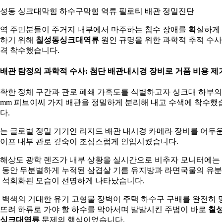
성동 싱크대막힘 하수구막힘 역류 필로티 배관 정밀진단
역 주민분들이 주거지 내부에서 마주하는 침수 장애를 확실하게
하기 위해
칠성동싱크대역류
원인 규명을 위한 과학적 추적 수
격 착수했습니다.
. 배관 탐정의 과학적 수사: 첨단 배관내시경 장비로 거품 비용 제
확한 정체 구간과 관로 폐쇄 가혹도를 식별하고자 싱크대 하부의
0mm 피브이씨 가지 배관을 정밀하게 분리해 내고 수색에 착수했
다.
는 글로벌 정밀 기기인 리지드 배관 내시경 카메라 장비를 어두
이프 내부 관로 깊숙이 조심스럽게 인입시켰습니다.
해상도 광학 렌즈가 내부 상황을 실시간으로 비추자 모니터에는
 동안 무분별하게 누적된 삼겹살 기름 유지방과 라면국물의 유
 석회화된 모습이 선명하게 나타났습니다.
 백색의 거대한 유기 고형물 장벽이 주택 하수구 구배를 완전히 
뜨려 하류로 가야 할 하수를 막아서며 발발시킨 주범이 바로
칠
싱크대역류
문제의 핵심이었습니다.