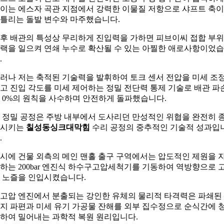
이는 에스자 곡관 지점에서 강력한 이물질 저항으로 샤프트 축이
틀리는 돌발 변수와 마주했습니다.
후 배관의 특성상 무리하게 진입력을 가하면 피브이씨 접합 부
랙을 일으켜 연쇄 누수로 확산될 수 있는 아찔한 애로사항이었
.
러나 저는 축적된 기술력을 발휘하여 토크 센서 전압을 미세 조
고 진입 각도를 미세 제어하는 정밀 전단력 통제 기술로 배관 파
 0%의 원칙을 사수하며 안전하게 돌파했습니다.
 정밀 공정은 주방 내부에서 도사리던 만성적인 위협을 완전히 
식시키는
칠성동싱크대막힘
수리 공정의 중추적인 기술적 성과입
.
시에 건물 외측의 메인 맨홀 출구 구역에서는 압도적인 제원을 
하는 200bar 엔진식 하수구고압세척기를 기동하여 역방향으로 
 노즐을 인입시켰습니다.
고압 엔진에서 분출되는 강인한 유체의 물리적 타격력은 파쇄된
지 파편과 미세 유기 가공물 잔해를 외부 집수정으로 순식간에 
하여 밀어내는 과학적 복원 원리입니다.