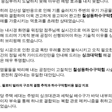
 중심부까지 도달하지 못해 아무런 예방 효과를 내지 못합니다.
히려 강산성 열반응으로 인해 기름 슬러지가 주변의 유기 가공물
해와 결합하며 더욱 견고하게 응고되어 완고한
칠성동하수구막
애를 가중시키는 역효과를 초래한 상태였습니다.
는 내시경 화면을 워킹맘 점주님께 실시간으로 여과 없이 직접 
해 드리며 기계적 분쇄 공정이 선행되어야 하는 기술적 이유를 
히 브리핑해 드렸습니다.
잉 시공으로 인한 요금 폭탄 우려를 전면 불식시키고 오직 필요
간의 정밀 세척 가이드라인만을 안내해 드리는
싱크대막힘
해결
은 매우 투명합니다.
염물들을 박리해 내는 공정만이 고질적인
칠성동하수구막힘
사
 완전히 끊어내는 유일한 대안입니다.
-1. 필로티 빌라의 구조적 결함 추적과 하수구막힘비용 절감 지표
당 주택 세대는 주방의 싱크대관과 세탁실 배수구가 바닥 내부의
이자 부속을 통해 하나로 결합되는 복합 관로 메커니즘을 취하고
었습니다.