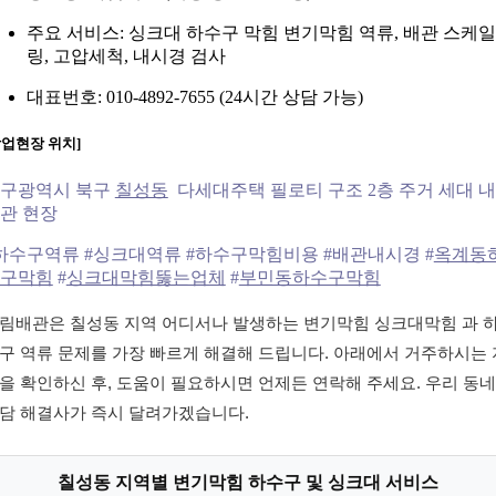
주요 서비스: 싱크대 하수구 막힘 변기막힘 역류, 배관 스케일
링, 고압세척, 내시경 검사
대표번호: 010-4892-7655 (24시간 상담 가능)
작업현장 위치]
구광역시 북구
칠성동
다세대주택 필로티 구조 2층 주거 세대 
관 현장
하수구역류 #싱크대역류 #하수구막힘비용 #배관내시경 #
옥계동
구막힘
#
싱크대막힘뚫는업체
#
부민동하수구막힘
림배관은 칠성동 지역 어디서나 발생하는 변기막힘 싱크대막힘 과 
구 역류 문제를 가장 빠르게 해결해 드립니다. 아래에서 거주하시는 
을 확인하신 후, 도움이 필요하시면 언제든 연락해 주세요. 우리 동네
담 해결사가 즉시 달려가겠습니다.
칠성동 지역별 변기막힘 하수구 및 싱크대 서비스