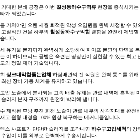
 거대한 분쇄 공정은 이번
칠성동하수구역류
현장을 종식시키는
타가 되었습니다.
를 거쳐야만 오랜 세월 퇴적된 악성 오염원을 완벽 세정할 수 있
 고질적인 건물 하부의
칠성동하수구막힘
결함을 완전히 제압할
습니다.
세 유기물 분자까지 완벽하게 소탕하여 파이프 본연의 단면을 
는 이 하이브리드 공법은 숙련된 명장만이 실현할 수 있는 최고 
도의 정밀 제어 기술입니다.
저희
싱크대막힘뚫는업체
하림배관의 전 직원은 완벽 통수를 위해
 최신 장비 가동 체계를 유지하고 있습니다.
고압 노즐에서 분사되는 고속 배출 유체는 관로 내벽에 흡착된 
 슬러지 분자 구조까지 완전히 박리해 냅니다.
수 제작된 후방 추진 회전 노즐이 관로 내부의 사각지대를 완전
새고 원형 내경을 100% 원상 복구하는 메커니즘입니다.
렉스 샤프트가 단단한 슬러지를 조각내면
하수구고압세척
의 강
 수압이 이를 외부로 완벽하게 수송시킵니다.