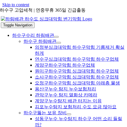
Skip to content
하수구 고압세척 | 연중무휴 365일 긴급출동
Toggle Navigation
하수구수리 하림배관
하수구 하림배관
의정부싱크대막힘 하수구막힘 기름제거 확실
하게
연수구싱크대막힘 하수구막힘 하수구업체
계양구하수구막힘 하수구업체
원미구하수구막힘 싱크대막힘 하수구업체
소사구하수구막힘 싱크대막힘 하수구업체
오정구하수구막힘 싱크대막힘 아래층 물샘
용산구누수 탐지 누수보험처리
관악구누수 탐지 열화상 카메라
계양구누수탐지 배관 터지는 이유
김포누수탐지 보험처리 수도 요금 많아요
하수구뚫는 보유 장비
성동구누수 누수탐지 하수구 어떤 소리 들릴
까?