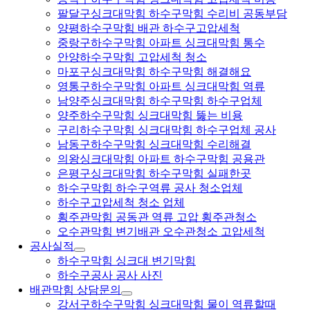
팔달구싱크대막힘 하수구막힘 수리비 공동부담
양평하수구막힘 배관 하수구고압세척
중랑구하수구막힘 아파트 싱크대막힘 통수
안양하수구막힘 고압세척 청소
마포구싱크대막힘 하수구막힘 해결해요
영통구하수구막힘 아파트 싱크대막힘 역류
남양주싱크대막힘 하수구막힘 하수구업체
양주하수구막힘 싱크대막힘 뚫는 비용
구리하수구막힘 싱크대막힘 하수구업체 공사
남동구하수구막힘 싱크대막힘 수리해결
의왕싱크대막힘 아파트 하수구막힘 공용관
은평구싱크대막힘 하수구막힘 실패한곳
하수구막힘 하수구역류 공사 청소업체
하수구고압세척 청소 업체
횡주관막힘 공동관 역류 고압 횡주관청소
오수관막힘 변기배관 오수관청소 고압세척
공사실적
하수구막힘 싱크대 변기막힘
하수구공사 공사 사진
배관막힘 상담문의
강서구하수구막힘 싱크대막힘 물이 역류할때