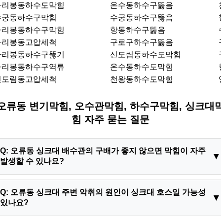
가리봉동하수도막힘
온수동하수구뚫음
수궁동하수구막힘
수궁동하수구뚫음
가리봉동하수구막힘
항동하수구뚫음
가리봉동고압세척
구로구하수구뚫음
가리봉동하수구뚫기
신도림동하수도막힘
가리봉동하수구역류
온수동하수도막힘
신도림동고압세척
천왕동하수도막힘
오류동 변기막힘, 오수관막힘, 하수구막힘, 싱크대
힘 자주 묻는 질문
Q: 오류동 싱크대 배수관의 구배가 좋지 않으면 막힘이 자주
발생할 수 있나요?
A: 오류동 싱크대 배수관의 구배가 좋지 않으면 막힘이 자주 발
Q: 오류동 싱크대 주변 악취의 원인이 싱크대 호스일 가능성
생할 수 있습니다. 구배가 제대로 확보되지 않으면 물이 원활하
있나요?
게 흐르지 못하고, 음식물 찌꺼기나 기름때 등이 배관 내부에 쌓