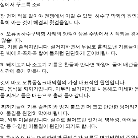
실에서 꾸르륵 소리
장 먼저 적을 알아야 전쟁에서 이길 수 있듯, 하수구 막힘의 원인
확히 아는 것이 해결의 첫걸음입니다.
히 오류동하수구막힘 사례의 90% 이상은 주방에서 시작되는 경
 많습니다.
째, 기름 슬러지입니다. 설거지하면서 무심코 흘려보낸 기름들이
관 벽에 차곡차곡 쌓여 돌처럼 단단하게 굳어버립니다.
히 돼지고기나 소고기 기름은 찬물과 만나면 하얗게 굳어 배관을
식간에 좁게 만듭니다.
것이 바로 오류동싱크대막힘의 가장 대표적인 원인입니다.
째, 음식물 찌꺼기입니다. 아무리 설거지망을 사용해도 미세한 
물 찌꺼기들은 배관으로 흘러 들어갑니다.
 찌꺼기들이 기름 슬러지와 엉겨 붙으면 더 크고 단단한 덩어리
어 물길을 완전히 막아버립니다.
째, 외부 이물질입니다. 실수로 떨어뜨린 젓가락, 병뚜껑, 아이들
감 등 다양한 이물질이 원인이 되기도 합니다.
히 화장실에서는 머리카락과 물티슈가 오류동 변기막힘의 주원