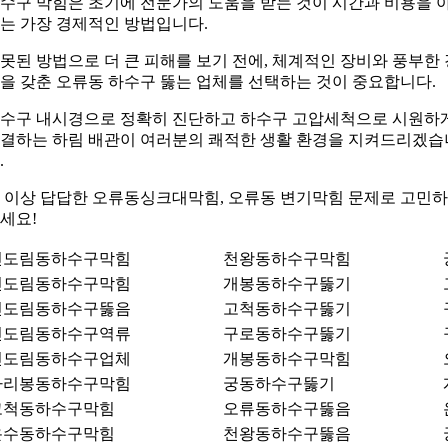
수구 막힘은 초기에 전문가의 도움을 받는 것이 시간과 비용을 
는 가장 경제적인 방법입니다.
못된 방법으로 더 큰 피해를 보기 전에, 체계적인 장비와 풍부한 
을 갖춘 오류동 하수구 뚫는 업체를 선택하는 것이 중요합니다.
수구 내시경으로 정확히 진단하고 하수구 고압세척으로 시원하
결하는 하림 배관이 여러분의 쾌적한 생활 환경을 지켜드리겠습
.
 이상 답답한 오류동싱크대막힘, 오류동 변기막힘 문제로 고민
세요!
신도림동하수구막힘
천왕동하수구막힘
신도림동하수구막힘
개봉동하수구뚫기
신도림동하수구뚫음
고척동하수구뚫기
신도림동하수구역류
구로동하수구뚫기
신도림동하수구업체
개봉동하수구막힘
가리봉동하수구막힘
궁동하수구뚫기
고척동하수구막힘
오류동하수구뚫음
온수동하수구막힘
천왕동하수구뚫음