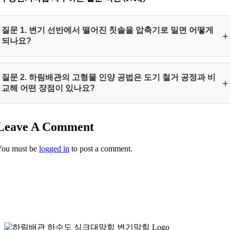
질문 1. 변기 선반에서 떨어진 칫솔을 압축기로 밀면 어떻게
+
되나요?
답변 1. 고형물은 물에 녹지 않아 억지로 밀면 내부 S자 트랩에
질문 2. 하림배관의 고형물 인양 공법은 도기 철거 공정과 비
+
더 깊숙이 끼는 쐐기 현상이 발생합니다.
교해 어떤 장점이 있나요?
관로 파손이나 더 깊은 주관 폐쇄를 야기하므로 절대로 밀지 말
고 상부로 역견인해야 안전합니다.
답변 2. 당사는 고해상도 배관내시경 카메라를 실시간 판독하며
Leave A Comment
자체 제작한 미세 갈고리 와이어를 투입합니다.
이 특수 공법은 변기뜯기 공정 없이 원형 그대로 이물질만을 안
You must be
logged in
to post a comment.
전하게 낚아채어 상부로 인양합니다.
덕분에 불필요한 공사 기간과 도기 파손 리스크를 원천 봉쇄하
며 합리적인 시공 솔루션을 선사합니다.