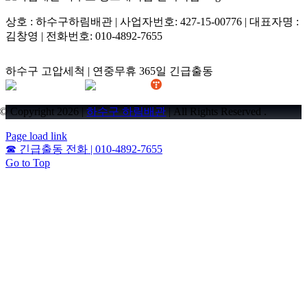
상호 : 하수구하림배관 | 사업자번호: 427-15-00776 | 대표자명 :
김창영 | 전화번호: 010-4892-7655
하수구 고압세척 | 연중무휴 365일 긴급출동
© Copyright 2026 |
하수구 하림배관
| All Rights Reserved .
Page load link
☎
긴급출동 전화 | 010-4892-7655
Go to Top