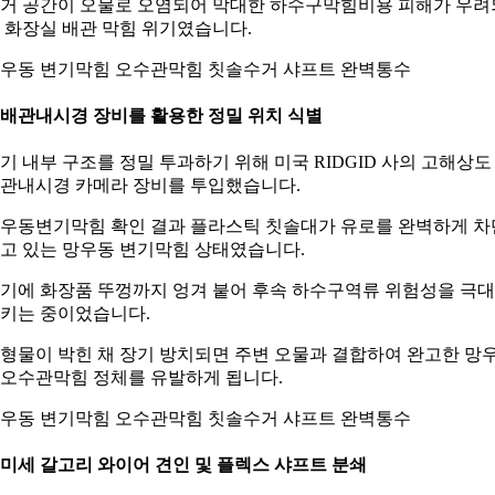
거 공간이 오물로 오염되어 막대한 하수구막힘비용 피해가 우려
 화장실 배관 막힘 위기였습니다.
우동 변기막힘 오수관막힘 칫솔수거 샤프트 완벽통수
. 배관내시경 장비를 활용한 정밀 위치 식별
기 내부 구조를 정밀 투과하기 위해 미국 RIDGID 사의 고해상도
관내시경 카메라 장비를 투입했습니다.
우동변기막힘 확인 결과 플라스틱 칫솔대가 유로를 완벽하게 차
고 있는 망우동 변기막힘 상태였습니다.
기에 화장품 뚜껑까지 엉겨 붙어 후속 하수구역류 위험성을 극
키는 중이었습니다.
형물이 박힌 채 장기 방치되면 주변 오물과 결합하여 완고한 망
오수관막힘 정체를 유발하게 됩니다.
우동 변기막힘 오수관막힘 칫솔수거 샤프트 완벽통수
. 미세 갈고리 와이어 견인 및 플렉스 샤프트 분쇄