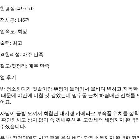
합평점: 4.9 / 5.0
적시공: 146건
업속도: 최상
술력: 최고
격합리성: 아주 만족
절도/뒷정리: 매우 만족
얼 후기
반 청소하다가 칫솔이랑 뚜껑이 들어가서 물바다 변하고 지독한
 때문에 야간에 미칠 것 같았는데 망우동 근처 하림배관 전화를 
어요.
사님이 금방 오셔서 최첨단 내시경 카메라로 부속품 위치를 정
 확인하시고 상처 없이 쏙 꺼내주신 뒤 고압세척 세정까지 완벽
주셨습니다.
은 밤 작업인데도 시공 후에 욕실 바닥 오염 소독까지 완벽한 뒷