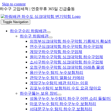
Skip to content
하수구 고압세척 | 연중무휴 365일 긴급출동
Toggle Navigation
하수구수리 하림배관
하수구 하림배관
의정부싱크대막힘 하수구막힘 기름제거 확실
연수구싱크대막힘 하수구막힘 하수구업체
계양구하수구막힘 하수구업체
원미구하수구막힘 싱크대막힘 하수구업체
소사구하수구막힘 싱크대막힘 하수구업체
오정구하수구막힘 싱크대막힘 아래층 물샘
용산구누수 탐지 누수보험처리
관악구누수 탐지 열화상 카메라
계양구누수탐지 배관 터지는 이유
김포누수탐지 보험처리 수도 요금 많아요
하수구뚫는 보유 장비
성동구누수 누수탐지 하수구 어떤 소리 들릴까
마포구누수 탐지 하수구누수 보험처리
서대문구누수 탐지 하수구 보험처리