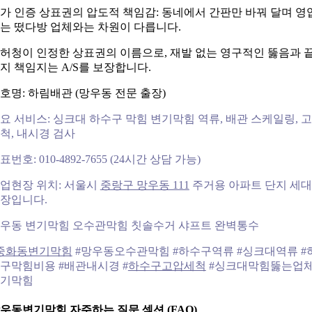
가 인증 상표권의 압도적 책임감: 동네에서 간판만 바꿔 달며 영
는 떴다방 업체와는 차원이 다릅니다.
허청이 인정한 상표권의 이름으로, 재발 없는 영구적인 뚫음과 
지 책임지는 A/S를 보장합니다.
호명: 하림배관 (망우동 전문 출장)
요 서비스: 싱크대 하수구 막힘 변기막힘 역류, 배관 스케일링, 
척, 내시경 검사
표번호: 010-4892-7655 (24시간 상담 가능)
업현장 위치: 서울시
중랑구 망우동 111
주거용 아파트 단지 세대
장입니다.
우동 변기막힘 오수관막힘 칫솔수거 샤프트 완벽통수
중화동변기막힘
#망우동오수관막힘 #하수구역류 #싱크대역류 #
구막힘비용 #배관내시경 #
하수구고압세척
#싱크대막힘뚫는업체
기막힘
우동변기막힘 자주하는 질문 섹션 (FAQ)