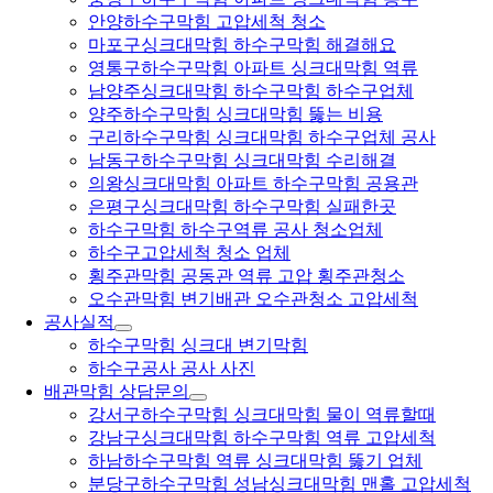
안양하수구막힘 고압세척 청소
마포구싱크대막힘 하수구막힘 해결해요
영통구하수구막힘 아파트 싱크대막힘 역류
남양주싱크대막힘 하수구막힘 하수구업체
양주하수구막힘 싱크대막힘 뚫는 비용
구리하수구막힘 싱크대막힘 하수구업체 공사
남동구하수구막힘 싱크대막힘 수리해결
의왕싱크대막힘 아파트 하수구막힘 공용관
은평구싱크대막힘 하수구막힘 실패한곳
하수구막힘 하수구역류 공사 청소업체
하수구고압세척 청소 업체
횡주관막힘 공동관 역류 고압 횡주관청소
오수관막힘 변기배관 오수관청소 고압세척
공사실적
하수구막힘 싱크대 변기막힘
하수구공사 공사 사진
배관막힘 상담문의
강서구하수구막힘 싱크대막힘 물이 역류할때
강남구싱크대막힘 하수구막힘 역류 고압세척
하남하수구막힘 역류 싱크대막힘 뚫기 업체
분당구하수구막힘 성남싱크대막힘 맨홀 고압세척