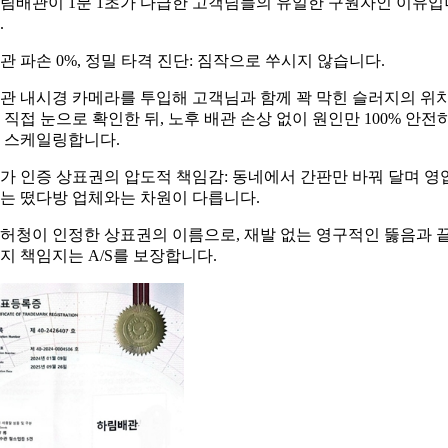
림배관이 1분 1초가 다급한 고객님들의 유일한 구원자인 이유입
.
관 파손 0%, 정밀 타격 진단: 짐작으로 쑤시지 않습니다.
관 내시경 카메라를 투입해 고객님과 함께 꽉 막힌 슬러지의 위
 직접 눈으로 확인한 뒤, 노후 배관 손상 없이 원인만 100% 안전
 스케일링합니다.
가 인증 상표권의 압도적 책임감: 동네에서 간판만 바꿔 달며 영
는 떴다방 업체와는 차원이 다릅니다.
허청이 인정한 상표권의 이름으로, 재발 없는 영구적인 뚫음과 
지 책임지는 A/S를 보장합니다.