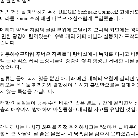
힘 원인의 실체
제의 핵심을 파악하기 위해 RIDGID SeeSnake Compact2 고해상
메라를 75mm 수직 배관 내부로 조심스럽게 투입했습니다.
메라가 약 5m 지점의 굴절 부위에 도달하자 모니터 화면에는 경
 만한 광경이 펼쳐졌는데 수백 개의 커피 비닐과 실뭉치가 포착
습니다.
천동하수구막힘 주범은 직원들이 탕비실에서 녹차를 마시고 버
백 끈과 믹스 커피 포장지들이 층층이 쌓여 형성된 거대한 비닐 
었습니다.
닐류는 물에 녹지 않을 뿐만 아니라 배관 내벽의 요철에 걸리면 
라오는 음식물 찌꺼기와 결합하여 석션기 흡입만으로는 절대 제
지 않는 특성을 가집니다.
러한 이물질들이 공용 수직 배관의 좁은 엘보 구간에 걸리면서 
층의 배수까지 방해하여 마천동싱크대막힘 사고를 유발한 것입
.
객님께서는 내시경 화면을 직접 확인하시고는 “설마 비닐 때문
렇게 큰 사달이 날 줄은 몰랐다”며 당혹감을 감추지 못하셨습니다