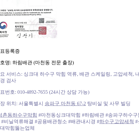
표등록증
호명: 하림배관 (마천동 전문 출장)
요 서비스: 싱크대 하수구 막힘 역류, 배관 스케일링, 고압세척, 
경 검사
표번호: 010-4892-7655 (24시간 상담 가능)
장 위치: 서울특별시
송파구 마천동 67-2
탕비실 및 사무 빌딩
석촌동하수구막힘
#마천동싱크대막힘 #하림배관 #송파구하수구
 #비닐역류해결 #공용배관청소 #배관내시경 #
하수구고압세척
#
대막힘뚫는업체