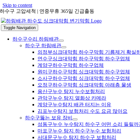
Skip to content
하수구 고압세척 | 연중무휴 365일 긴급출동
Toggle Navigation
하수구수리 하림배관
하수구 하림배관
의정부싱크대막힘 하수구막힘 기름제거 확실
연수구싱크대막힘 하수구막힘 하수구업체
계양구하수구막힘 하수구업체
원미구하수구막힘 싱크대막힘 하수구업체
소사구하수구막힘 싱크대막힘 하수구업체
오정구하수구막힘 싱크대막힘 아래층 물샘
용산구누수 탐지 누수보험처리
관악구누수 탐지 열화상 카메라
계양구누수탐지 배관 터지는 이유
김포누수탐지 보험처리 수도 요금 많아요
하수구뚫는 보유 장비
성동구누수 누수탐지 하수구 어떤 소리 들릴까
마포구누수 탐지 하수구누수 보험처리
서대문구누수 탐지 하수구 보험처리