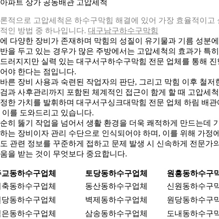
. 아파트 상가 공동배관 고압세척
론적으로 고압세척은 하수구막힘 해결에 있어 가장 효율적이고 
적인 방법 중 하나입니다.
대구남구하수구막힘
에 다양한 장비가 존재하며 막힘의 성질이 유기물과 기름 성분에
반을 두고 있는 경우가 많은 주방에서는 고압세척의 효과가 특히
드러지지만 실력 있는 대구서구하수구막힘 전문 업체를 통해 진
어야 한다는 점입니다.
바른 장비 사용과 숙련된 작업자의 판단, 그리고 막힘 이후 철저
검과 사후관리까지 포함된 체계적인 접근이 함게 할 때 고압세
정한 가치를 발휘하며 대구서구싱크대막힘 전문 업체 하림 배관
 이를 도와드리고 있습니다.
순히 뚫기 작업을 넘어서 생활 환경을 더욱 쾌적하게 만드는데 
하는 장비이자 관리 수단으로 인식되어야 하며, 이를 위해 가정
도 관련 정보를 꾸준하게 접하고 문제 발생 시 신속하게 전문가
움을 받는 것이 무엇보다 중요합니다.
주교동하수구업체
토당동하수구업체
원흥동하수구
지축동하수구업체
동산동하수구업체
신원동하수구
원당동하수구업체
벽제동하수구업체
원당동하수구
덕은동하수구업체
삼송동하수구업체
도내동하수구