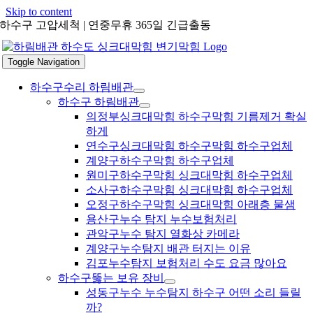
Skip to content
하수구 고압세척 | 연중무휴 365일 긴급출동
Toggle Navigation
하수구수리 하림배관
하수구 하림배관
의정부싱크대막힘 하수구막힘 기름제거 확실
하게
연수구싱크대막힘 하수구막힘 하수구업체
계양구하수구막힘 하수구업체
원미구하수구막힘 싱크대막힘 하수구업체
소사구하수구막힘 싱크대막힘 하수구업체
오정구하수구막힘 싱크대막힘 아래층 물샘
용산구누수 탐지 누수보험처리
관악구누수 탐지 열화상 카메라
계양구누수탐지 배관 터지는 이유
김포누수탐지 보험처리 수도 요금 많아요
하수구뚫는 보유 장비
성동구누수 누수탐지 하수구 어떤 소리 들릴
까?