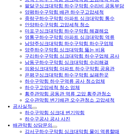
팔달구싱크대막힘 하수구막힘 수리비 공동부담
양평하수구막힘 배관 하수구고압세척
중랑구하수구막힘 아파트 싱크대막힘 통수
안양하수구막힘 고압세척 청소
마포구싱크대막힘 하수구막힘 해결해요
영통구하수구막힘 아파트 싱크대막힘 역류
남양주싱크대막힘 하수구막힘 하수구업체
양주하수구막힘 싱크대막힘 뚫는 비용
구리하수구막힘 싱크대막힘 하수구업체 공사
남동구하수구막힘 싱크대막힘 수리해결
의왕싱크대막힘 아파트 하수구막힘 공용관
은평구싱크대막힘 하수구막힘 실패한곳
하수구막힘 하수구역류 공사 청소업체
하수구고압세척 청소 업체
횡주관막힘 공동관 역류 고압 횡주관청소
오수관막힘 변기배관 오수관청소 고압세척
공사실적
하수구막힘 싱크대 변기막힘
하수구공사 공사 사진
배관막힘 상담문의
강서구하수구막힘 싱크대막힘 물이 역류할때