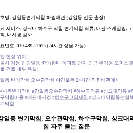
호명: 강일동변기막힘 하림배관 (강일동 전문 출장)
요 서비스: 싱크대 하수구 막힘 변기막힘 역류, 배관 스케일링, 
척, 내시경 검사
표번호: 010-4892-7655 (24시간 상담 가능)
업 현장 위치
울시 강동구
강일동 679
(현대 아파트 단지 인근 주거용 오피스
물 건물 내부 욕실)
일동 변기막힘 오수관막힘 야간출동 24시간 하림배관에서
수서동변기막힘
#강일동오수관막힘 #하수구역류 #싱크대역류 #
구막힘비용 #배관내시경 #
하수구고압세척
#싱크대막힘뚫는업체
기막힘
강일동 변기막힘, 오수관막힘, 하수구막힘, 싱크대
힘 자주 묻는 질문