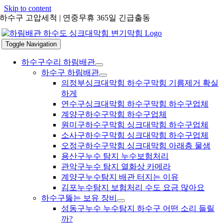
Skip to content
하수구 고압세척 | 연중무휴 365일 긴급출동
Toggle Navigation
하수구수리 하림배관
하수구 하림배관
의정부싱크대막힘 하수구막힘 기름제거 확실
하게
연수구싱크대막힘 하수구막힘 하수구업체
계양구하수구막힘 하수구업체
원미구하수구막힘 싱크대막힘 하수구업체
소사구하수구막힘 싱크대막힘 하수구업체
오정구하수구막힘 싱크대막힘 아래층 물샘
용산구누수 탐지 누수보험처리
관악구누수 탐지 열화상 카메라
계양구누수탐지 배관 터지는 이유
김포누수탐지 보험처리 수도 요금 많아요
하수구뚫는 보유 장비
성동구누수 누수탐지 하수구 어떤 소리 들릴
까?