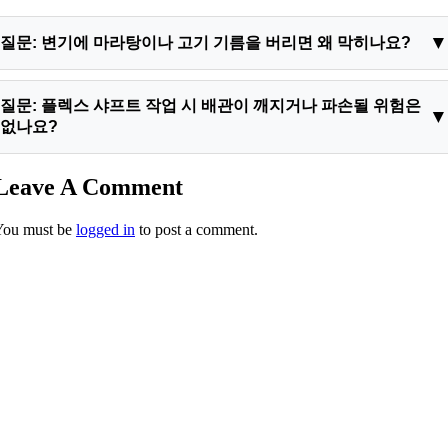
질문: 변기에 마라탕이나 고기 기름을 버리면 왜 막히나요?
답변: 동물성 지방이나 고추기름은 뜨거울 때는 액체 상태이지
질문: 플렉스 샤프트 작업 시 배관이 깨지거나 파손될 위험은
만, 차가운 오수관 배관 내부로 들어가면 지하수 온도로 인해 급
없나요?
격하게 고체 왁스 형태로 굳어버립니다. 이 굳어진 슬러지들이
배관 벽면에 흡착되고 휴지나 대변 등과 엉겨 붙으면서 강일동
답변: 하림배관이 사용하는 최신 플렉스 샤프트 장비는 회전하는
Leave A Comment
변기막힘 및 역류 현상을 발생시키는 주원인이 됩니다.
체인 노즐이 배관 내벽의 원형을 따라 미끄러지듯 슬러지만 타격
You must be
logged in
to post a comment.
하도록 설계되어 있습니다. 과거의 구형 스프링 장비와 달리 노
후된 PVC 배관이나 주철관에 충격을 주지 않으므로 배관 파손
확률이 0%에 수렴하는 매우 안전한 최첨단 스케일링 공법입니
다.