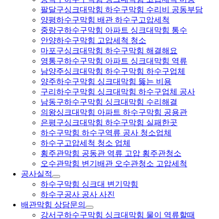
팔달구싱크대막힘 하수구막힘 수리비 공동부담
양평하수구막힘 배관 하수구고압세척
중랑구하수구막힘 아파트 싱크대막힘 통수
안양하수구막힘 고압세척 청소
마포구싱크대막힘 하수구막힘 해결해요
영통구하수구막힘 아파트 싱크대막힘 역류
남양주싱크대막힘 하수구막힘 하수구업체
양주하수구막힘 싱크대막힘 뚫는 비용
구리하수구막힘 싱크대막힘 하수구업체 공사
남동구하수구막힘 싱크대막힘 수리해결
의왕싱크대막힘 아파트 하수구막힘 공용관
은평구싱크대막힘 하수구막힘 실패한곳
하수구막힘 하수구역류 공사 청소업체
하수구고압세척 청소 업체
횡주관막힘 공동관 역류 고압 횡주관청소
오수관막힘 변기배관 오수관청소 고압세척
공사실적
하수구막힘 싱크대 변기막힘
하수구공사 공사 사진
배관막힘 상담문의
강서구하수구막힘 싱크대막힘 물이 역류할때