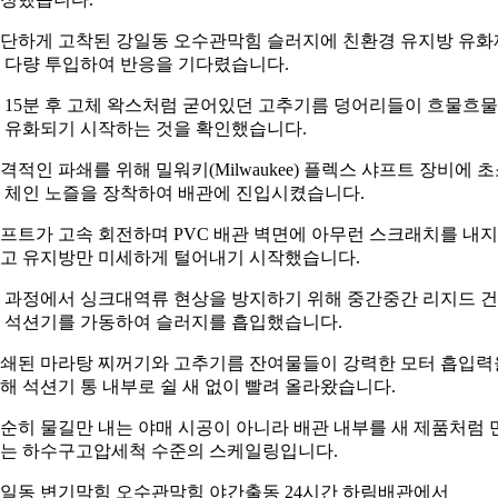
단하게 고착된 강일동 오수관막힘 슬러지에 친환경 유지방 유화
 다량 투입하여 반응을 기다렸습니다.
 15분 후 고체 왁스처럼 굳어있던 고추기름 덩어리들이 흐물흐
 유화되기 시작하는 것을 확인했습니다.
격적인 파쇄를 위해 밀워키(Milwaukee) 플렉스 샤프트 장비에 
 체인 노즐을 장착하여 배관에 진입시켰습니다.
프트가 고속 회전하며 PVC 배관 벽면에 아무런 스크래치를 내지
고 유지방만 미세하게 털어내기 시작했습니다.
 과정에서 싱크대역류 현상을 방지하기 위해 중간중간 리지드 
 석션기를 가동하여 슬러지를 흡입했습니다.
쇄된 마라탕 찌꺼기와 고추기름 잔여물들이 강력한 모터 흡입력
해 석션기 통 내부로 쉴 새 없이 빨려 올라왔습니다.
순히 물길만 내는 야매 시공이 아니라 배관 내부를 새 제품처럼 
는 하수구고압세척 수준의 스케일링입니다.
일동 변기막힘 오수관막힘 야간출동 24시간 하림배관에서