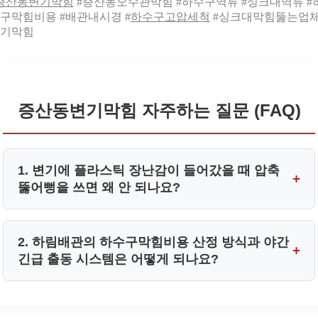
증산동변기막힘
#증산동오수관막힘 #하수구역류 #싱크대역류 #
구막힘비용 #배관내시경 #
하수구고압세척
#싱크대막힘뚫는업체
기막힘
증산동변기막힘 자주하는 질문 (FAQ)
1. 변기에 플라스틱 장난감이 들어갔을 때 압축
+
뚫어뻥을 쓰면 왜 안 되나요?
플라스틱 고형물은 물에 분해되지 않으므로 S자 트랩의
2. 하림배관의 하수구막힘비용 산정 방식과 야간
+
급회전 구간이나 좁아지는 통로에 걸리기 쉽습니다.
긴급 출동 시스템은 어떻게 되나요?
이때 압축기나 뚫어뻥으로 강한 압력을 가하면 완구가 배
저희 하림배관은 증산동 전 지역을 타깃으로 24시간 야간
관 내벽에 쐐기처럼 박혀 증산동 오수관막힘 유발 및 도