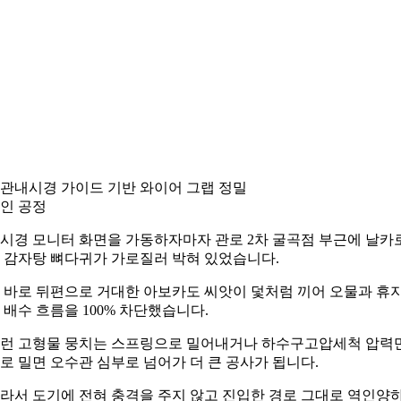
관내시경 가이드 기반 와이어 그랩 정밀
인 공정
시경 모니터 화면을 가동하자마자 관로 2차 굴곡점 부근에 날카
 감자탕 뼈다귀가 가로질러 박혀 있었습니다.
 바로 뒤편으로 거대한 아보카도 씨앗이 덫처럼 끼어 오물과 휴
 배수 흐름을 100% 차단했습니다.
런 고형물 뭉치는 스프링으로 밀어내거나 하수구고압세척 압력
로 밀면 오수관 심부로 넘어가 더 큰 공사가 됩니다.
라서 도기에 전혀 충격을 주지 않고 진입한 경로 그대로 역인양