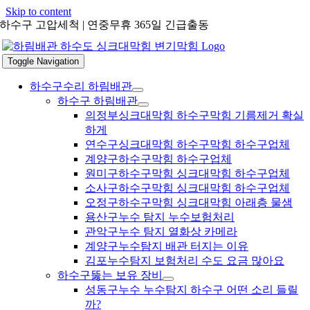
Skip to content
하수구 고압세척 | 연중무휴 365일 긴급출동
Toggle Navigation
하수구수리 하림배관
하수구 하림배관
의정부싱크대막힘 하수구막힘 기름제거 확실
하게
연수구싱크대막힘 하수구막힘 하수구업체
계양구하수구막힘 하수구업체
원미구하수구막힘 싱크대막힘 하수구업체
소사구하수구막힘 싱크대막힘 하수구업체
오정구하수구막힘 싱크대막힘 아래층 물샘
용산구누수 탐지 누수보험처리
관악구누수 탐지 열화상 카메라
계양구누수탐지 배관 터지는 이유
김포누수탐지 보험처리 수도 요금 많아요
하수구뚫는 보유 장비
성동구누수 누수탐지 하수구 어떤 소리 들릴
까?