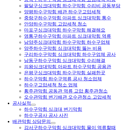
팔달구싱크대막힘 하수구막힘 수리비 공동부담
양평하수구막힘 배관 하수구고압세척
중랑구하수구막힘 아파트 싱크대막힘 통수
안양하수구막힘 고압세척 청소
마포구싱크대막힘 하수구막힘 해결해요
영통구하수구막힘 아파트 싱크대막힘 역류
남양주싱크대막힘 하수구막힘 하수구업체
양주하수구막힘 싱크대막힘 뚫는 비용
구리하수구막힘 싱크대막힘 하수구업체 공사
남동구하수구막힘 싱크대막힘 수리해결
의왕싱크대막힘 아파트 하수구막힘 공용관
은평구싱크대막힘 하수구막힘 실패한곳
하수구막힘 하수구역류 공사 청소업체
하수구고압세척 청소 업체
횡주관막힘 공동관 역류 고압 횡주관청소
오수관막힘 변기배관 오수관청소 고압세척
공사실적
하수구막힘 싱크대 변기막힘
하수구공사 공사 사진
배관막힘 상담문의
강서구하수구막힘 싱크대막힘 물이 역류할때