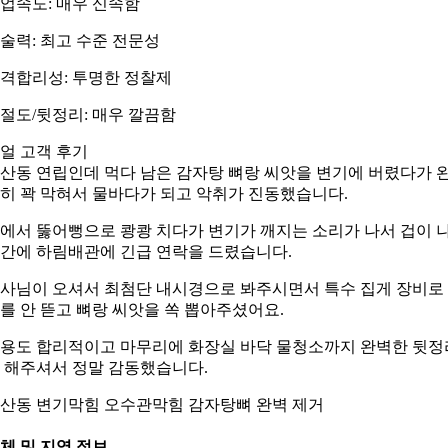
업속도: 매우 신속함
술력: 최고 수준 전문성
격합리성: 투명한 정찰제
절도/뒷정리: 매우 깔끔함
얼 고객 후기
산동 연립인데 먹다 남은 감자탕 뼈랑 씨앗을 변기에 버렸다가 
히 꽉 막혀서 물바다가 되고 악취가 진동했습니다.
에서 뚫어뻥으로 쾅쾅 치다가 변기가 깨지는 소리가 나서 겁이 
간에 하림배관에 긴급 연락을 드렸습니다.
사님이 오셔서 최첨단 내시경으로 봐주시면서 특수 집게 장비로
를 안 뜯고 뼈랑 씨앗을 쏙 뽑아주셨어요.
용도 합리적이고 마무리에 화장실 바닥 물청소까지 완벽한 뒷정
 해주셔서 정말 감동했습니다.
산동 변기막힘 오수관막힘 감자탕뼈 완벽 제거
체 및 지역 정보