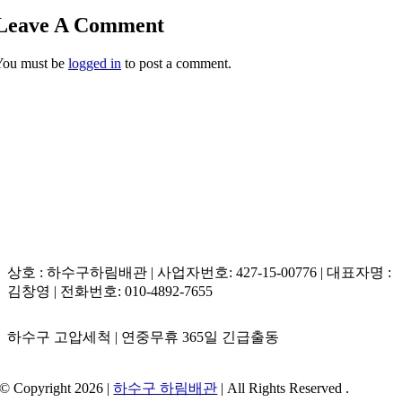
긴급 출동 대기 조를 전격 가동하고 있습니다.
기 파손을 일으키므로 절대로 밀어내지 말고 흡입 및 견
Leave A Comment
인 공법을 적용해야 합니다.
비용은 고성능 배관내시경 진단 장비로 내부 관로 상태를
You must be
logged in
to post a comment.
과학적으로 판독한 후, 꼭 필요한 역풍압 유도 및 관로 세
척 공정에 대해서만 투명한 정찰제 단가표를 기준으로 투
명하게 책정하므로 부당한 과잉 청구가 없습니다.
상호 : 하수구하림배관 | 사업자번호: 427-15-00776 | 대표자명 :
김창영 | 전화번호: 010-4892-7655
하수구 고압세척 | 연중무휴 365일 긴급출동
© Copyright 2026 |
하수구 하림배관
| All Rights Reserved .