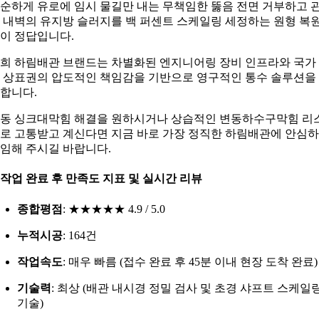
순하게 유로에 임시 물길만 내는 무책임한 뚫음 전면 거부하고 
 내벽의 유지방 슬러지를 백 퍼센트 스케일링 세정하는 원형 복
이 정답입니다.
희 하림배관 브랜드는 차별화된 엔지니어링 장비 인프라와 국가
 상표권의 압도적인 책임감을 기반으로 영구적인 통수 솔루션을
합니다.
동 싱크대막힘 해결을 원하시거나 상습적인 변동하수구막힘 리
로 고통받고 계신다면 지금 바로 가장 정직한 하림배관에 안심
임해 주시길 바랍니다.
. 작업 완료 후 만족도 지표 및 실시간 리뷰
종합평점
: ★★★★★ 4.9 / 5.0
누적시공
: 164건
작업속도
: 매우 빠름 (접수 완료 후 45분 이내 현장 도착 완료)
기술력
: 최상 (배관 내시경 정밀 검사 및 초경 샤프트 스케일
기술)