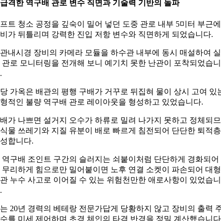
. 급격한 역구배 관로 변수 직면과 기술력 기반의 돌파
프트 청소 공정을 깊숙이 밀어 넣던 도중 관로 내부 5미터 부근
비가 뒤틀리며 강력한 진입 저항 변수와 직면하게 되었습니다.
관내시경 장비의 카메라 모듈을 하수관 내부에 동시 매설하여 
 관로 모니터링을 전개해 보니 예기치 못한 난관이 포착되었습니
.
당 가옥은 배관의 평행 구배가 거꾸로 뒤집혀 물이 상시 고여 있
형적인 불량 역구배 관로 레이아웃을 형성하고 있었습니다.
배가 나쁘면 설거지 오수가 하류로 밀려 나가지 못하고 정체되
식물 쓰레기와 지질 유분이 배로 빠르게 침전되어 단단한 퇴적
성합니다.
 역구배 조인트 구간의 슬러지는 쇠붙이처럼 단단하게 경화되어
 무리하게 힘으로만 밀어붙이면 노후 연결 소켓이 파손되어 대형
관 누수 사고로 이어질 수 있는 위험천만한 애로사항이 있었습니
.
는 20년 경력의 베테랑 전문가답게 당황하지 않고 장비의 출력 
수를 미세 제어하며 초경 체인의 타격 반경을 정밀 계산했습니다