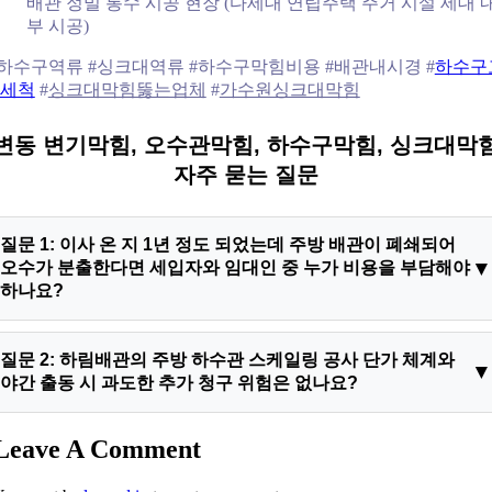
배관 정밀 통수 시공 현장 (다세대 연립주택 주거 시설 세대 
부 시공)
하수구역류 #싱크대역류 #하수구막힘비용 #배관내시경 #
하수구
세척
#
싱크대막힘뚫는업체
#
가수원싱크대막힘
변동 변기막힘, 오수관막힘, 하수구막힘, 싱크대막
자주 묻는 질문
질문 1: 이사 온 지 1년 정도 되었는데 주방 배관이 폐쇄되어
오수가 분출한다면 세입자와 임대인 중 누가 비용을 부담해야
하나요?
답변: 하수관 내부에 고착된 거대한 유지방 석회 플러그는 대개
질문 2: 하림배관의 주방 하수관 스케일링 공사 단가 체계와
수년에 걸쳐 서서히 생성되는 노후 퇴적물입니다. 그렇기 때문에
야간 출동 시 과도한 추가 청구 위험은 없나요?
배관내시경 검사를 전개하여 이 슬러지가 장기간 누적된 구조적
결함임을 객관적으로 판독한다면 민법 제623조 임대인의 유지
답변: 저희 하림배관은 소비자의 신뢰를 최우선으로 수호하기 위
Leave A Comment
보수 의무에 의거하여 집주인이 하수구막힘비용 전액을 부담하
해 투명한 사전 요금 고지제와 공인 정찰 가격 시스템을 엄격히
는 것이 법적 원칙입니다. 단, 세입자의 명백한 과실인 이물질 투