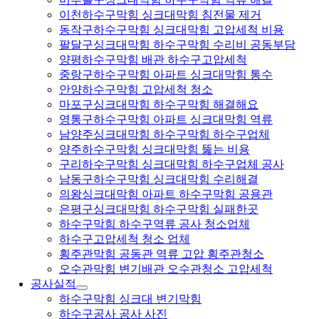
이천하수구막힘 싱크대막힘 침전물 제거
동작구하수구막힘 싱크대막힘 고압세척 비용
팔달구싱크대막힘 하수구막힘 수리비 공동부담
양평하수구막힘 배관 하수구고압세척
중랑구하수구막힘 아파트 싱크대막힘 통수
안양하수구막힘 고압세척 청소
마포구싱크대막힘 하수구막힘 해결해요
영통구하수구막힘 아파트 싱크대막힘 역류
남양주싱크대막힘 하수구막힘 하수구업체
양주하수구막힘 싱크대막힘 뚫는 비용
구리하수구막힘 싱크대막힘 하수구업체 공사
남동구하수구막힘 싱크대막힘 수리해결
의왕싱크대막힘 아파트 하수구막힘 공용관
은평구싱크대막힘 하수구막힘 실패한곳
하수구막힘 하수구역류 공사 청소업체
하수구고압세척 청소 업체
횡주관막힘 공동관 역류 고압 횡주관청소
오수관막힘 변기배관 오수관청소 고압세척
공사실적
하수구막힘 싱크대 변기막힘
하수구공사 공사 사진