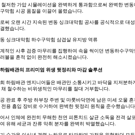
 철저한 가압 시뮬레이션을 완벽하게 통과함으로써 완벽한 변동
구막힘 시공 품질을 이끌어 올렸습니다.
로써 오랜 시간 지속된 변동 싱크대막힘 공사를 공식적으로 대
결했습니다.
동 싱크대막힘 하수구막힘 삼겹살 유지방 역류
계적인 사후 검증 마무리를 집행하여 속을 썩이던 변동하수구막
러블을 흔적 없이 완전히 해소시켰습니다.
. 하림배관의 프리미엄 위생 뒷정리와 마감 솔루션
희 하림배관 엔지니어들은 배관만 소통시키고 바닥을 지저분하
 채 철수하는 비위생적인 마무리를 절대 거부합니다.
공 완료 후 주방 하부장 주변 및 마룻바닥면에 남은 미세 오물 흔
 전용 흡입 장비로 수거하여 완벽한 뒷정리 원칙을 준수했습니다
어서 인체에 완전히 무해한 천연 피톤치드 살균 소독을 전격 살
여 유해 세균과 잔류 악취 분자를 완벽히 박멸했습니다.
기 순간을 이십년 경력 노하우로 타파하며 가정을 위협하던 모든