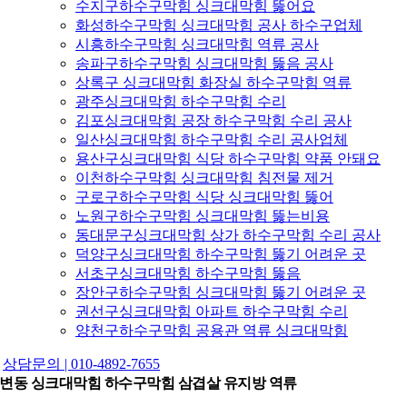
수지구하수구막힘 싱크대막힘 뚫어요
화성하수구막힘 싱크대막힘 공사 하수구업체
시흥하수구막힘 싱크대막힘 역류 공사
송파구하수구막힘 싱크대막힘 뚫음 공사
상록구 싱크대막힘 화장실 하수구막힘 역류
광주싱크대막힘 하수구막힘 수리
김포싱크대막힘 공장 하수구막힘 수리 공사
일산싱크대막힘 하수구막힘 수리 공사업체
용산구싱크대막힘 식당 하수구막힘 약품 안돼요
이천하수구막힘 싱크대막힘 침전물 제거
구로구하수구막힘 식당 싱크대막힘 뚫어
노원구하수구막힘 싱크대막힘 뚫는비용
동대문구싱크대막힘 상가 하수구막힘 수리 공사
덕양구싱크대막힘 하수구막힘 뚫기 어려운 곳
서초구싱크대막힘 하수구막힘 뚫음
장안구하수구막힘 싱크대막힘 뚫기 어려운 곳
권선구싱크대막힘 아파트 하수구막힘 수리
양천구하수구막힘 공용관 역류 싱크대막힘
상담문의 | 010-4892-7655
변동 싱크대막힘 하수구막힘 삼겹살 유지방 역류