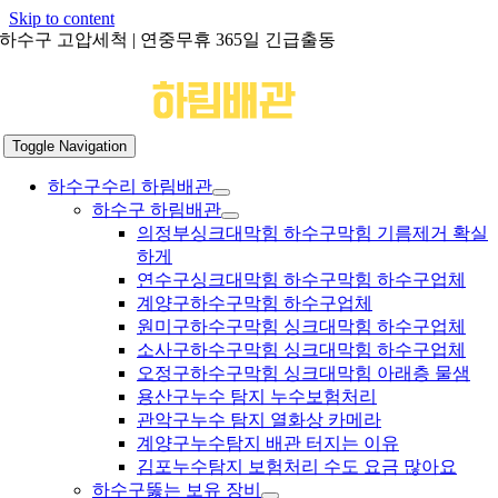
Skip to content
하수구 고압세척 | 연중무휴 365일 긴급출동
Toggle Navigation
하수구수리 하림배관
하수구 하림배관
의정부싱크대막힘 하수구막힘 기름제거 확실
하게
연수구싱크대막힘 하수구막힘 하수구업체
계양구하수구막힘 하수구업체
원미구하수구막힘 싱크대막힘 하수구업체
소사구하수구막힘 싱크대막힘 하수구업체
오정구하수구막힘 싱크대막힘 아래층 물샘
용산구누수 탐지 누수보험처리
관악구누수 탐지 열화상 카메라
계양구누수탐지 배관 터지는 이유
김포누수탐지 보험처리 수도 요금 많아요
하수구뚫는 보유 장비