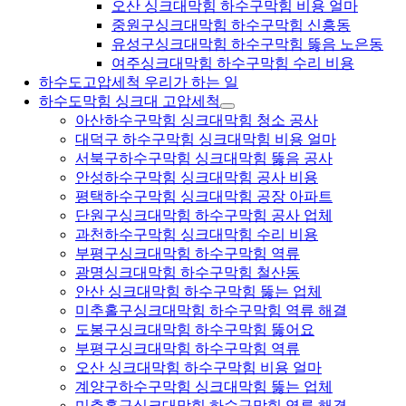
오산 싱크대막힘 하수구막힘 비용 얼마
중원구싱크대막힘 하수구막힘 신흥동
유성구싱크대막힘 하수구막힘 뚫음 노은동
여주싱크대막힘 하수구막힘 수리 비용
하수도고압세척 우리가 하는 일
하수도막힘 싱크대 고압세척
아산하수구막힘 싱크대막힘 청소 공사
대덕구 하수구막힘 싱크대막힘 비용 얼마
서북구하수구막힘 싱크대막힘 뚫음 공사
안성하수구막힘 싱크대막힘 공사 비용
평택하수구막힘 싱크대막힘 공장 아파트
단원구싱크대막힘 하수구막힘 공사 업체
과천하수구막힘 싱크대막힘 수리 비용
부평구싱크대막힘 하수구막힘 역류
광명싱크대막힘 하수구막힘 철산동
안산 싱크대막힘 하수구막힘 뚫는 업체
미추홀구싱크대막힘 하수구막힘 역류 해결
도봉구싱크대막힘 하수구막힘 뚫어요
부평구싱크대막힘 하수구막힘 역류
오산 싱크대막힘 하수구막힘 비용 얼마
계양구하수구막힘 싱크대막힘 뚫는 업체
미추홀구싱크대막힘 하수구막힘 역류 해결