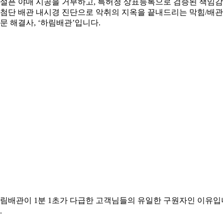
설픈 야매 시공을 거부하고, 특허청 상표등록으로 검증된 책임
첨단 배관 내시경 진단으로 악취의 지옥을 끝내드리는 막힘/배관
문 해결사, ‘하림배관’입니다.
림배관이 1분 1초가 다급한 고객님들의 유일한 구원자인 이유입
.