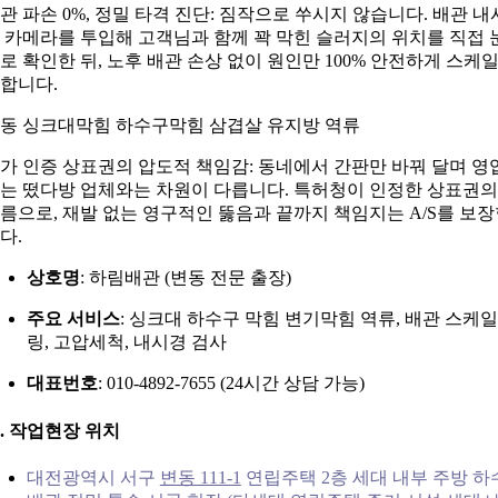
관 파손 0%, 정밀 타격 진단: 짐작으로 쑤시지 않습니다. 배관 내
 카메라를 투입해 고객님과 함께 꽉 막힌 슬러지의 위치를 직접 
로 확인한 뒤, 노후 배관 손상 없이 원인만 100% 안전하게 스케
합니다.
동 싱크대막힘 하수구막힘 삼겹살 유지방 역류
가 인증 상표권의 압도적 책임감: 동네에서 간판만 바꿔 달며 영
는 떴다방 업체와는 차원이 다릅니다. 특허청이 인정한 상표권의
름으로, 재발 없는 영구적인 뚫음과 끝까지 책임지는 A/S를 보
다.
상호명
: 하림배관 (변동 전문 출장)
주요 서비스
: 싱크대 하수구 막힘 변기막힘 역류, 배관 스케일
링, 고압세척, 내시경 검사
대표번호
: 010-4892-7655 (24시간 상담 가능)
1. 작업현장 위치
대전광역시 서구
변동 111-1
연립주택 2층 세대 내부 주방 하