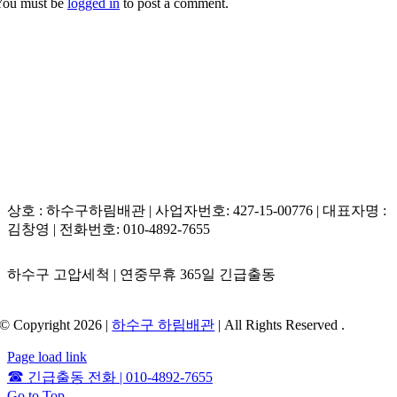
You must be
logged in
to post a comment.
적용하고 있습니다. 무작정 공사에 착수하지 않고 현장에서 고성
입이나 단기 오용으로 인한 막힘은 임차인이 부담해야 하므로 정
능 내시경 장비로 원인 구간을 고객님과 함께 투명하게 확인한
밀 내시경 진단으로 원인을 명확히 밝히는 과정이 필수적입니다.
후 표준 단가표에 의거한 정직한 견적만을 제시합니다. 늦은 밤
야간 출동이나 주말 새벽 긴급 상황이라 하더라도 터무니없는 부
당 추가 단가를 일절 요구하지 않고 약속된 요금 그대로 성실 책
임 시공을 보장하므로 안심하고 위임하셔도 좋습니다.
상호 : 하수구하림배관 | 사업자번호: 427-15-00776 | 대표자명 :
김창영 | 전화번호: 010-4892-7655
하수구 고압세척 | 연중무휴 365일 긴급출동
© Copyright 2026 |
하수구 하림배관
| All Rights Reserved .
Page load link
☎
긴급출동 전화 | 010-4892-7655
Go to Top