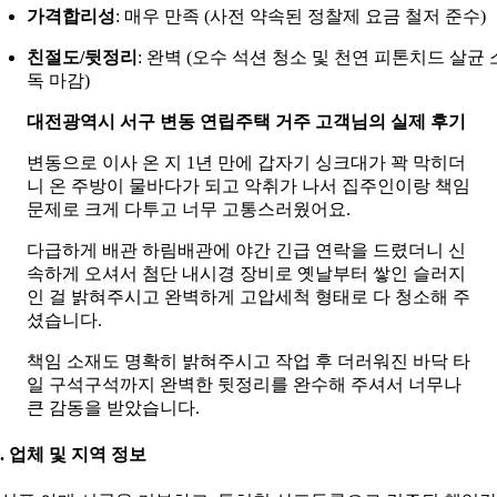
가격합리성
: 매우 만족 (사전 약속된 정찰제 요금 철저 준수)
친절도/뒷정리
: 완벽 (오수 석션 청소 및 천연 피톤치드 살균 
독 마감)
대전광역시 서구 변동 연립주택 거주 고객님의 실제 후기
변동으로 이사 온 지 1년 만에 갑자기 싱크대가 꽉 막히더
니 온 주방이 물바다가 되고 악취가 나서 집주인이랑 책임
문제로 크게 다투고 너무 고통스러웠어요.
다급하게 배관 하림배관에 야간 긴급 연락을 드렸더니 신
속하게 오셔서 첨단 내시경 장비로 옛날부터 쌓인 슬러지
인 걸 밝혀주시고 완벽하게 고압세척 형태로 다 청소해 주
셨습니다.
책임 소재도 명확히 밝혀주시고 작업 후 더러워진 바닥 타
일 구석구석까지 완벽한 뒷정리를 완수해 주셔서 너무나
큰 감동을 받았습니다.
0. 업체 및 지역 정보