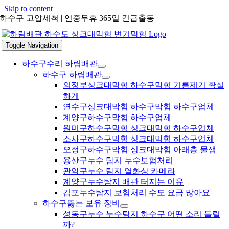
Skip to content
하수구 고압세척 | 연중무휴 365일 긴급출동
Toggle Navigation
하수구수리 하림배관
하수구 하림배관
의정부싱크대막힘 하수구막힘 기름제거 확실
하게
연수구싱크대막힘 하수구막힘 하수구업체
계양구하수구막힘 하수구업체
원미구하수구막힘 싱크대막힘 하수구업체
소사구하수구막힘 싱크대막힘 하수구업체
오정구하수구막힘 싱크대막힘 아래층 물샘
용산구누수 탐지 누수보험처리
관악구누수 탐지 열화상 카메라
계양구누수탐지 배관 터지는 이유
김포누수탐지 보험처리 수도 요금 많아요
하수구뚫는 보유 장비
성동구누수 누수탐지 하수구 어떤 소리 들릴
까?