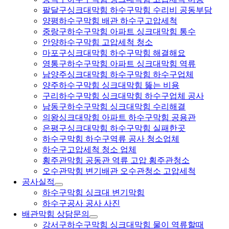
팔달구싱크대막힘 하수구막힘 수리비 공동부담
양평하수구막힘 배관 하수구고압세척
중랑구하수구막힘 아파트 싱크대막힘 통수
안양하수구막힘 고압세척 청소
마포구싱크대막힘 하수구막힘 해결해요
영통구하수구막힘 아파트 싱크대막힘 역류
남양주싱크대막힘 하수구막힘 하수구업체
양주하수구막힘 싱크대막힘 뚫는 비용
구리하수구막힘 싱크대막힘 하수구업체 공사
남동구하수구막힘 싱크대막힘 수리해결
의왕싱크대막힘 아파트 하수구막힘 공용관
은평구싱크대막힘 하수구막힘 실패한곳
하수구막힘 하수구역류 공사 청소업체
하수구고압세척 청소 업체
횡주관막힘 공동관 역류 고압 횡주관청소
오수관막힘 변기배관 오수관청소 고압세척
공사실적
하수구막힘 싱크대 변기막힘
하수구공사 공사 사진
배관막힘 상담문의
강서구하수구막힘 싱크대막힘 물이 역류할때