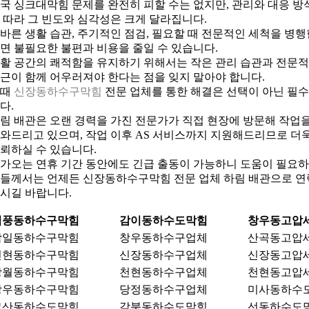
국 싱크대막힘 문제를 완전히 피할 수는 없지만, 관리와 대응 방
 따라 그 빈도와 심각성은 크게 달라집니다.
바른 생활 습관, 주기적인 점검, 필요할 때 전문적인 세척을 병행
면 불필요한 불편과 비용을 줄일 수 있습니다.
활 공간의 쾌적함을 유지하기 위해서는 작은 관리 습관과 전문적
근이 함께 어우러져야 한다는 점을 잊지 말아야 합니다.
이때
신장동하수구막힘
전문 업체를 통한 해결은 선택이 아닌 필
다.
림 배관은 오랜 경력을 가진 전문가가 직접 현장에 방문해 작업
와드리고 있으며, 작업 이후 AS 서비스까지 지원해드리므로 더
뢰하실 수 있습니다.
가오는 연휴 기간 동안에도 긴급 출동이 가능하니 도움이 필요
들께서는 언제든 신장동하수구막힘 전문 업체 하림 배관으로 연
시길 바랍니다.
덕풍동하수구막힘
감이동하수도막힘
창우동고압
감일동하수구막힘
창우동하수구업체
산곡동고압
천현동하수구막힘
신장동하수구업체
신장동고압
망월동하수구막힘
천현동하수구업체
천현동고압
창우동하수구막힘
당정동하수구업체
미사동하수
교산동하수도막힘
감북동하수도막힘
선동하수도