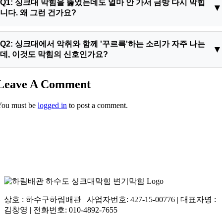
Q1: 싱크대 막힘을 뚫었는데도 얼마 안 가서 금방 다시 막힙
니다. 왜 그런 건가요?
A1: 매우 흔한 현상입니다. 일반적인 스프링 작업은 배관 벽에 겹
Q2: 싱크대에서 악취와 함께 '꾸르륵'하는 소리가 자주 나는
겹이 쌓인 기름 슬러지를 완벽하게 제거하는 것이 아니라, 그 중
데, 이것도 막힘의 신호인가요?
간에 작은 구멍만 뚫어주는 경우가 많습니다. 당장은 물이 내려
가는 것처럼 보이지만, 좁은 통로로 기름때가 다시 금방 쌓여 막
A2: 네, 맞습니다. 전형적인 신장동싱크대막힘의 초기 또는 중기
Leave A Comment
히는 악순환이 반복되는 것입니다. 잦은 재발을 막기 위한 근본
신호입니다. 배관 내부에 이물질이나 기름때가 쌓여 물길이 좁아
적인 해결책은 배관내시경으로 배관 속 상태를 정확히 확인하고,
You must be
logged in
to post a comment.
지면, 물과 공기가 원활하게 흐르지 못하고 마찰하며 '꾸르륵' 소
강력한 고압세척으로 배관 벽의 기름때를 스케일링하듯 완벽하
리를 냅니다. 또한, 정체된 이물질이 부패하면서 발생하는 가스
게 벗겨내는 것입니다.
가 올라와 악취의 원인이 되기도 합니다. 이런 신호를 무시하고
계속 사용하면 결국 배관이 완전히 막혀 역류로 이어질 수 있으
니, 더 큰 불편을 겪기 전에 전문가의 점검을 받아보시는 것이 좋
습니다.
상호 : 하수구하림배관 | 사업자번호: 427-15-00776 | 대표자명 :
김창영 | 전화번호: 010-4892-7655