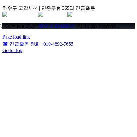
하수구 고압세척 | 연중무휴 365일 긴급출동
© Copyright 2025 |
하수구 하림배관
| All Rights Reserved .
Page load link
☎
긴급출동 전화 | 010-4892-7655
Go to Top