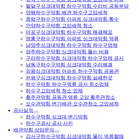
팔달구싱크대막힘 하수구막힘 수리비 공동부담
양평하수구막힘 배관 하수구고압세척
중랑구하수구막힘 아파트 싱크대막힘 통수
안양하수구막힘 고압세척 청소
마포구싱크대막힘 하수구막힘 해결해요
영통구하수구막힘 아파트 싱크대막힘 역류
남양주싱크대막힘 하수구막힘 하수구업체
양주하수구막힘 싱크대막힘 뚫는 비용
구리하수구막힘 싱크대막힘 하수구업체 공사
남동구하수구막힘 싱크대막힘 수리해결
의왕싱크대막힘 아파트 하수구막힘 공용관
은평구싱크대막힘 하수구막힘 실패한곳
하수구막힘 하수구역류 공사 청소업체
하수구고압세척 청소 업체
횡주관막힘 공동관 역류 고압 횡주관청소
오수관막힘 변기배관 오수관청소 고압세척
공사실적
하수구막힘 싱크대 변기막힘
하수구공사 공사 사진
배관막힘 상담문의
강서구하수구막힘 싱크대막힘 물이 역류할때