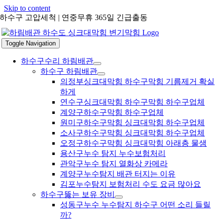
Skip to content
하수구 고압세척 | 연중무휴 365일 긴급출동
Toggle Navigation
하수구수리 하림배관
하수구 하림배관
의정부싱크대막힘 하수구막힘 기름제거 확실
하게
연수구싱크대막힘 하수구막힘 하수구업체
계양구하수구막힘 하수구업체
원미구하수구막힘 싱크대막힘 하수구업체
소사구하수구막힘 싱크대막힘 하수구업체
오정구하수구막힘 싱크대막힘 아래층 물샘
용산구누수 탐지 누수보험처리
관악구누수 탐지 열화상 카메라
계양구누수탐지 배관 터지는 이유
김포누수탐지 보험처리 수도 요금 많아요
하수구뚫는 보유 장비
성동구누수 누수탐지 하수구 어떤 소리 들릴
까?