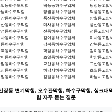
초일동하수도막힘
덕풍동하수구업체
당정동고압
하남하수도막힘
망월동하수구업체
덕풍동고압
신장동하수구막힘
풍산동하수구업체
망월동고압
풍산동하수구막힘
미사동하수구업체
풍산동고압
당정동하수구막힘
선동하수구업체
선동고압세
미사동하수구막힘
감이동하수구업체
미사동고압
선동하수구막힘
감북동하수구업체
감북동고압
감북동하수구막힘
학암동하수구업체
감이동고압
감이동하수구막힘
초일동하수구업체
학암동고압
학암동하수구막힘
교산동하수구업체
교산동고압
교산동하수구막힘
하남시하수구업체
초일동고압
초일동하수구막힘
감일동하수구업체
하남시고압
신장동 변기막힘, 오수관막힘, 하수구막힘, 싱크대
힘 자주 묻는 질문