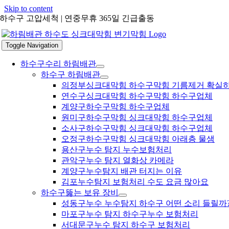
Skip to content
하수구 고압세척 | 연중무휴 365일 긴급출동
Toggle Navigation
하수구수리 하림배관
하수구 하림배관
의정부싱크대막힘 하수구막힘 기름제거 확실
연수구싱크대막힘 하수구막힘 하수구업체
계양구하수구막힘 하수구업체
원미구하수구막힘 싱크대막힘 하수구업체
소사구하수구막힘 싱크대막힘 하수구업체
오정구하수구막힘 싱크대막힘 아래층 물샘
용산구누수 탐지 누수보험처리
관악구누수 탐지 열화상 카메라
계양구누수탐지 배관 터지는 이유
김포누수탐지 보험처리 수도 요금 많아요
하수구뚫는 보유 장비
성동구누수 누수탐지 하수구 어떤 소리 들릴까
마포구누수 탐지 하수구누수 보험처리
서대문구누수 탐지 하수구 보험처리