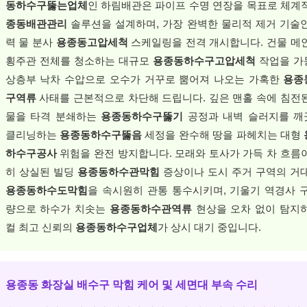
동하수구뚫는업체
인 하림배관은 파이프 수명 연장을 목표로 체계
종동배관관리
솔루션을 설계하며, 가장 완벽한 물리적 제거 기술
력 물 분사
용종동고압세척
스케일링을 전격 개시합니다. 건물 메
횡주관 전체를 청소하는 대규모
용종동하수구고압세척
작업을 가
상층부 낙차 수압으로 오수가 거꾸로 뿜어져 나오는 가혹한
용종
구역류
사태를 근본적으로 차단해 드립니다. 깊은 맨홀 속에 침전
물을 타격 분쇄하는
용종동하수구뚫기
공정과 내벽 슬러지를 깨
클리닝하는
용종동하수구뚫음
세정을 완수해 땅을 파헤치는 대형
하수구공사
위험을 완전 방지합니다. 모래와 토사가 가득 차 흐름
히 상실된 빌딩
용종동하수관막힘
증상이나 도시 주거 구역의 거
용종동하수도막힘
을 속시원히 관통 통수시키며, 기울기 역경사 
량으로 하수가 치솟는
용종동하수관역류
현상을 오차 없이 탐지
컬 최고 신뢰의
용종동하수구업체
가 상시 대기 중입니다.
용종동 화장실 배수구 막힘 케어 및 세면대 부속 수리