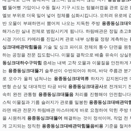
법
뚫어뻥 가압이나 수동 철사 기구 시도는 텀블러캡을 관로 깊은
엘보 부위로 더욱 밀어 넣어 정체를 심화시킵니다. 오히려 유로에 
반 오물이 부패하면서 뿜어져 나오는 지독한 주방
용종동싱크대
해가스만 실내 전체로 범람시키게 됩니다. 하림배관은 정밀 초고
시경 가이드 카메라를 진입시켜 관로 내부 상황을 정량 계측하는
싱크대배관막힘뚫음
기술 및 싱크 파이프 전체의 통수 단면을 원
하는 공정을 전문 집도합니다. 이물질 결착으로 배출 유속이 상실
동싱크대하수구막힘
증세는 내벽 고착 오물과 이물질을 안전하게
는
용종동싱크대뚫기
솔루션이 수반되어야 하며, 바닥 주름관 분
로 오수가 울컥 넘쳐나는
용종동싱크대역류
하자가 감지된다면 
변형 손상 및 대대적인 타공 바닥
용종동싱크대공사
로 전개되기 
속히 완전 관통형
용종동싱크대뚫음
처리를 진행해야 안전합니다
스틱 이물질과 기름 슬러지가 관로를 밀봉한
용종동싱크대배관막
라면 배관 전문가 하림배관 마스터에게 바로 요청하여 막힌 주방
을 시원하게
용종동싱크대뚫어
해결하는 것이 정석이며, 작업 전
게 고지되는 정직한
용종동싱크대배관막힘뚫음비용
기준을 철저하