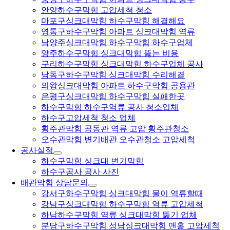
안양하수구막힘 고압세척 청소
마포구싱크대막힘 하수구막힘 해결해요
영통구하수구막힘 아파트 싱크대막힘 역류
남양주싱크대막힘 하수구막힘 하수구업체
양주하수구막힘 싱크대막힘 뚫는 비용
구리하수구막힘 싱크대막힘 하수구업체 공사
남동구하수구막힘 싱크대막힘 수리해결
의왕싱크대막힘 아파트 하수구막힘 공용관
은평구싱크대막힘 하수구막힘 실패한곳
하수구막힘 하수구역류 공사 청소업체
하수구고압세척 청소 업체
횡주관막힘 공동관 역류 고압 횡주관청소
오수관막힘 변기배관 오수관청소 고압세척
공사실적
하수구막힘 싱크대 변기막힘
하수구공사 공사 사진
배관막힘 상담문의
강서구하수구막힘 싱크대막힘 물이 역류할때
강남구싱크대막힘 하수구막힘 역류 고압세척
하남하수구막힘 역류 싱크대막힘 뚫기 업체
분당구하수구막힘 성남싱크대막힘 맨홀 고압세척