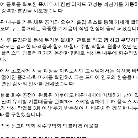
여 통로를 확보한 즉시 다시 한번 리지드 고성능 석션기를 가동
 강력한 흡입을 시도했습니다.
관 내부를 가득 채운 공기와 오수가 흡입 호스를 통해 거세게 빨
오며 쿠르릉거리는 육중한 기계음이 작업 현장에 울려 퍼졌습니
시 후 흡입관을 통해 무거운 물체가 관로를 타고 쾅 하고 부딪히
라오는 경쾌한 타격음과 함께 마침내 주방 막힘의 원흉이었던 
 플라스틱 텀블러 마개가 온전한 형태로 석션통 내부에 회수되
다.
에서 초조하게 시공 과정을 지켜보시던 고객님께서는 석션통 바
 떨어진 플라스틱 마개를 확인하시고는 드디어 안도의 한숨을 
 연신 감사의 인사를 건네셨습니다.
형물 회수 공정이 완료된 이후에도 배관 내벽에 미세하게 남아 
 잔여 유지방 기름때들을 완벽하게 스케일링하기 위해 플렉스 
와 석션 작업을 3회 이상 추가 반복하여 새 배관처럼 깨끗한 내부
태를 구현했습니다.
종동 싱크대막힘 하수구막힘 텀블러캡 이물질