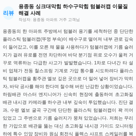
용종동 싱크대막힘 하수구막힘 텀블러캡 이물질
리뷰
해결 사례
작성자: 용종동 아파트 거주 고객님
용종동의 한 아파트 주방에서 텀블러 용기를 세척하던 중 단단한
플라스틱 텀블러캡(뚜껑 부속)이 배수구로 떨어져 내부 관로 깊숙
이 들어갔고, 이를 모른 채 물을 사용하다가 텀블러캡에 기름 슬러
지가 걸려 유로를 전면 차단하여 바닥 분기점 위로 오수가 울컥 거
꾸로 역류하는 다급한 사고가 발발했습니다. 1차로 다녀간 타 설
비 업체가 전동 철스프링 기계로 가압 통수를 시도하려다 플라스
틱 텀블러캡을 횡주관 엘보 깊은 곳으로 더 밀어 넣어 장비가 막히
자, 바닥 공사를 해야 한다며 철수해 버린 난감한 상황이었습니다.
하림배관 마스터 엔지니어가 신속히 현장에 출동하여 초고화질
배관 내시경 카메라를 하수관 내부 깊숙이 투입했습니다. 진단 결
과, 수평 엘보 굴곡 구간에 단단한 플라스틱 텀블러캡이 꽉 끼어
있었고 그 주변으로 기름 슬러지가 뭉쳐 있었습니다. 저희는 무리
한 가압으로 배관을 뚫는 대신 초고화질 내시경 가이드 모니터링
하에 특수 인양 장비와 원심 회전식 플렉스 샤프트 스케일러를 복