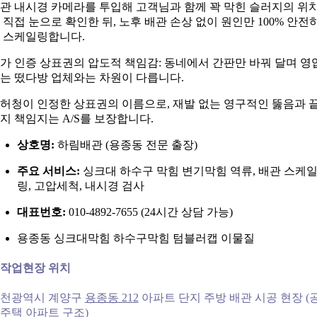
관 내시경 카메라를 투입해 고객님과 함께 꽉 막힌 슬러지의 위
 직접 눈으로 확인한 뒤, 노후 배관 손상 없이 원인만 100% 안전
 스케일링합니다.
가 인증 상표권의 압도적 책임감: 동네에서 간판만 바꿔 달며 영
는 떴다방 업체와는 차원이 다릅니다.
허청이 인정한 상표권의 이름으로, 재발 없는 영구적인 뚫음과 
지 책임지는 A/S를 보장합니다.
상호명:
하림배관 (용종동 전문 출장)
주요 서비스:
싱크대 하수구 막힘 변기막힘 역류, 배관 스케
링, 고압세척, 내시경 검사
대표번호:
010-4892-7655 (24시간 상담 가능)
용종동 싱크대막힘 하수구막힘 텀블러캡 이물질
. 작업현장 위치
천광역시 계양구
용종동 212
아파트 단지 주방 배관 시공 현장 (
주택 아파트 구조)