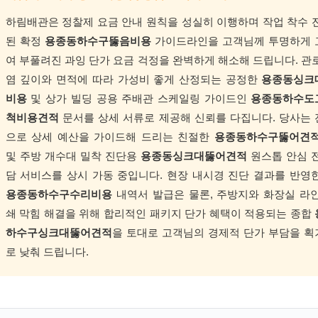
하림배관은 정찰제 요금 안내 원칙을 성실히 이행하며 작업 착수 
된 확정
용종동하수구뚫음비용
가이드라인을 고객님께 투명하게 
여 부풀려진 과잉 단가 요금 걱정을 완벽하게 해소해 드립니다. 관
염 깊이와 면적에 따라 가성비 좋게 산정되는 공정한
용종동싱크
비용
및 상가 빌딩 공용 주배관 스케일링 가이드인
용종동하수도
척비용견적
문서를 상세 서류로 제공해 신뢰를 다집니다. 당사는
으로 상세 예산을 가이드해 드리는 친절한
용종동하수구뚫어견
및 주방 개수대 밀착 진단용
용종동싱크대뚫어견적
원스톱 안심 
담 서비스를 상시 가동 중입니다. 현장 내시경 진단 결과를 반영
용종동하수구수리비용
내역서 발급은 물론, 주방지와 화장실 라
쇄 막힘 해결을 위해 합리적인 패키지 단가 혜택이 적용되는 종합
하수구싱크대뚫어견적
을 토대로 고객님의 경제적 단가 부담을 
로 낮춰 드립니다.