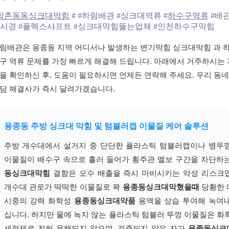
박촌동동싱크대막힘
# #하림배관 #싱크대역류 #
하수구역류
#배
시경 #플렉스샤프트 #싱크대막힘뚫는업체 #인천하수구막힘
림배관은 용종동 지역 어디서나 발생하는 변기막힘 싱크대막힘 과 
구 역류 문제를 가장 빠르게 해결해 드립니다. 아래에서 거주하시는 
을 확인하신 후, 도움이 필요하시면 언제든 연락해 주세요. 우리 동네
담 해결사가 즉시 달려가겠습니다.
용종동 주방 싱크대 막힘 및 텀블러캡 이물질 케어 솔루션
주방 개수대에서 설거지 중 단단한 플라스틱 텀블러캡이나 병뚜
이물질이 배수구 속으로 흘러 들어가 횡주관 엘보 구간을 차단하
동싱크대막힘
결함은 오수 배출을 즉시 마비시키는 악성 리스크
개수대 관로가 딱딱한 이물질로 꽉
용종동싱크대막혔을때
당황한 
시중의 강력 화학성
용종동싱크대약품
용액을 상습 투여해 녹여
십니다. 하지만 물에 녹지 않는 플라스틱 텀블러 뚜껑 이물질은 화
세정제로 전혀 용해되지 않으며, 검증되지 않은 자가
용종동싱크