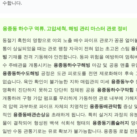
수합니다.
용종동 하수구 역류, 고압세척, 해빙 관리 마스터 관로 정비
동절기 혹한의 영향으로 야외 노출 배수 파이프 관로가 꽁꽁 얼어
통이 상실되었을 때는 관로 팽창 자극이 전혀 없는 초고온 스팀
용
빙
기재를 전격 기동해야 안전합니다. 동파 위험을 예방하며 멈춰
수 주배관을 개통시키는
용종동하수구해빙
마감 및 공용 맨홀 
용종동하수도해빙
공정은 도관 피로도를 전면 제로화해야 후속
없습니다. 육안 확인이 불가능한 지하 매립관의 미세
용종동누수
명확히 진단하지 못하고 단단히 정체된 공용
용종동하수구막힘
개통하려 구형 가압 펌프를 무리하게 가동하면 관로 내부에 가해
격 압력 과부하로 파이프 자체의 치명적인
용종동배관막힘
증상 
적인
용종동배관손상
을 초래하게 됩니다. 특히 설거지 과정의 유
물이 결착되어 형성된 백색 석회석 형태의
용종동기름슬러지
덩
일반 수동 관통기로는 유로 확보가 불가능합니다. 용종동 로컬 전