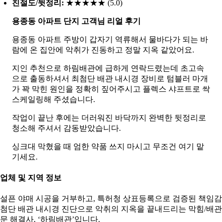
친절도/뒷정리:
★★★★★ (5.0)
용종동 아파트 단지 고객님 리얼 후기
용종동 아파트 주방이 갑자기 역류해서 물바다가 되는 바
람에 온 집안에 악취가 진동하고 정말 지옥 같았어요.
지인 추천으로 하림배관에 급하게 연락드렸는데 초고속
으로 출동하셔서 최첨단 배관 내시경 장비로 텀블러 마개
가 꽉 막힌 원인을 정확히 짚어주시고 플렉스 샤프트로 싹
스케일링해 주셨습니다.
작업이 끝난 후에는 더러워진 바닥까지 완벽한 뒷정리로
청소해 주셔서 감동받았습니다.
싱크대 막혔을 때 엄한 약품 쓰지 마시고 무조건 여기 맡
기세요.
. 업체 및 지역 정보
설픈 야매 시공을 거부하고, 특허청 상표등록으로 검증된 책임
첨단 배관 내시경 진단으로 악취의 지옥을 끝내드리는 막힘/배관
문 해결사, ‘하림배관’입니다.