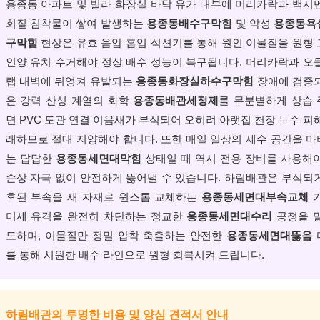
용종동 아파트 및 빌라 화장실 바닥 유가 내부에 머리카락과 백시
회질 침착물이 쌓여 발생하는
용종동배수구막힘
및 악성
용종동욕
구막힘
현상은 유효 음압 흡입 석션기를 통해 원인 이물질을 원형
인양 유치 수거해야 정상 배수 성능이 복구됩니다. 머리카락과 오
랩 내벽에 뒤엉켜 유발되는
용종동화장실하수구막힘
장애에 검증
은 강력 산성 계열의 화학
용종동배관세정제
를 무분별하게 상습
면 PVC 도관 연결 이음새가 부식되어 오히려 아랫집 천장 누수 피
래하므로 절대 지양해야 합니다. 또한 매일 일상의 세수 공간을 
는 답답한
용종동세면대막힘
상태일 때 역시 전용 장비를 사용해
손상 자극 없이 안전하게 뚫어낼 수 있습니다. 하림배관은 부식되
후된 부속을 새 자재로 원스톱 교체하는
용종동세면대부속교체
가
미세 유격을 완전히 차단하는 정교한
용종동세면대수리
공정을 
도하며, 이물질만 정밀 압착 축출하는 안전한
용종동세면대뚫음
를 통해 시원한 배수 라인으로 원형 회복시켜 드립니다.
하림배관의 투명한 비용 및 양심 견적서 안내