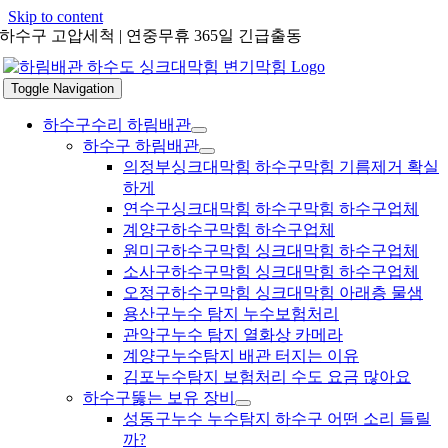
Skip to content
하수구 고압세척 | 연중무휴 365일 긴급출동
Toggle Navigation
하수구수리 하림배관
하수구 하림배관
의정부싱크대막힘 하수구막힘 기름제거 확실
하게
연수구싱크대막힘 하수구막힘 하수구업체
계양구하수구막힘 하수구업체
원미구하수구막힘 싱크대막힘 하수구업체
소사구하수구막힘 싱크대막힘 하수구업체
오정구하수구막힘 싱크대막힘 아래층 물샘
용산구누수 탐지 누수보험처리
관악구누수 탐지 열화상 카메라
계양구누수탐지 배관 터지는 이유
김포누수탐지 보험처리 수도 요금 많아요
하수구뚫는 보유 장비
성동구누수 누수탐지 하수구 어떤 소리 들릴
까?