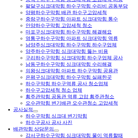
팔달구싱크대막힘 하수구막힘 수리비 공동부담
양평하수구막힘 배관 하수구고압세척
중랑구하수구막힘 아파트 싱크대막힘 통수
안양하수구막힘 고압세척 청소
마포구싱크대막힘 하수구막힘 해결해요
영통구하수구막힘 아파트 싱크대막힘 역류
남양주싱크대막힘 하수구막힘 하수구업체
양주하수구막힘 싱크대막힘 뚫는 비용
구리하수구막힘 싱크대막힘 하수구업체 공사
남동구하수구막힘 싱크대막힘 수리해결
의왕싱크대막힘 아파트 하수구막힘 공용관
은평구싱크대막힘 하수구막힘 실패한곳
하수구막힘 하수구역류 공사 청소업체
하수구고압세척 청소 업체
횡주관막힘 공동관 역류 고압 횡주관청소
오수관막힘 변기배관 오수관청소 고압세척
공사실적
하수구막힘 싱크대 변기막힘
하수구공사 공사 사진
배관막힘 상담문의
강서구하수구막힘 싱크대막힘 물이 역류할때