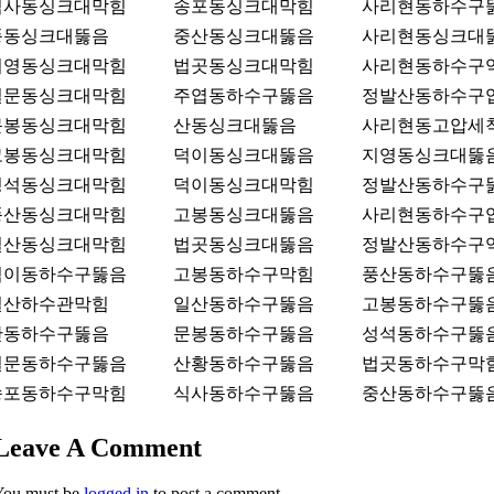
식사동싱크대막힘
송포동싱크대막힘
사리현동하수구
풍동싱크대뚫음
중산동싱크대뚫음
사리현동싱크대
지영동싱크대막힘
법곳동싱크대막힘
사리현동하수구
설문동싱크대막힘
주엽동하수구뚫음
정발산동하수구
문봉동싱크대막힘
산동싱크대뚫음
사리현동고압세
고봉동싱크대막힘
덕이동싱크대뚫음
지영동싱크대뚫
성석동싱크대막힘
덕이동싱크대막힘
정발산동하수구
풍산동싱크대막힘
고봉동싱크대뚫음
사리현동하수구
일산동싱크대막힘
법곳동싱크대뚫음
정발산동하수구
덕이동하수구뚫음
고봉동하수구막힘
풍산동하수구뚫
일산하수관막힘
일산동하수구뚫음
고봉동하수구뚫
산동하수구뚫음
문봉동하수구뚫음
성석동하수구뚫
설문동하수구뚫음
산황동하수구뚫음
법곳동하수구막
송포동하수구막힘
식사동하수구뚫음
중산동하수구뚫
Leave A Comment
You must be
logged in
to post a comment.