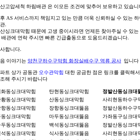
산고압세척 하림배관 은 이모든 조건에 맞추어 보유하고 있습니
후 AS 서비스까지 책임지고 있는 만큼 더욱 신뢰하실 수 있는 
관.
산싱크대막힘 때문에 고생 중이시라면 언제든 찾아주실 수 있는
 배관에 연락 주시면 빠른 긴급출동으로 도움드리겠습니다.
사합니다.
음 이야기는
양천구하수구막힘 화장실배수구 역류 공사
입니다
파트 상가 공동관
오수관막힘
대한 궁금한 점은 링크를 클릭해서
조해 주시기 바랍니다
대화동싱크대막힘
탄현동싱크대막힘
정발산동싱크대
산황동싱크대막힘
산동싱크대막힘
사리현동하수구
장항동싱크대막힘
장항동싱크대뚫음
정발산동하수구
풍동싱크대막힘
마두동싱크대뚫음
가좌동구싱크대
마두동싱크대막힘
백석동싱크대뚫음
정발산동싱크대
백석동싱크대막힘
식사동싱크대뚫음
사리현동싱크대