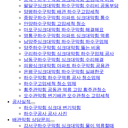
팔달구싱크대막힘 하수구막힘 수리비 공동부담
양평하수구막힘 배관 하수구고압세척
중랑구하수구막힘 아파트 싱크대막힘 통수
안양하수구막힘 고압세척 청소
마포구싱크대막힘 하수구막힘 해결해요
영통구하수구막힘 아파트 싱크대막힘 역류
남양주싱크대막힘 하수구막힘 하수구업체
양주하수구막힘 싱크대막힘 뚫는 비용
구리하수구막힘 싱크대막힘 하수구업체 공사
남동구하수구막힘 싱크대막힘 수리해결
의왕싱크대막힘 아파트 하수구막힘 공용관
은평구싱크대막힘 하수구막힘 실패한곳
하수구막힘 하수구역류 공사 청소업체
하수구고압세척 청소 업체
횡주관막힘 공동관 역류 고압 횡주관청소
오수관막힘 변기배관 오수관청소 고압세척
공사실적
하수구막힘 싱크대 변기막힘
하수구공사 공사 사진
배관막힘 상담문의
강서구하수구막힘 싱크대막힘 물이 역류할때