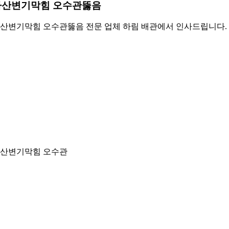
아산변기막힘 오수관뚫음
산변기막힘 오수관뚫음 전문 업체 하림 배관에서 인사드립니다.
산변기막힘 오수관