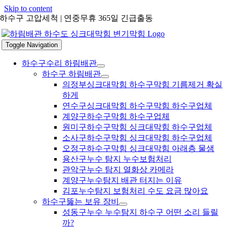
Skip to content
하수구 고압세척 | 연중무휴 365일 긴급출동
Toggle Navigation
하수구수리 하림배관
하수구 하림배관
의정부싱크대막힘 하수구막힘 기름제거 확실
하게
연수구싱크대막힘 하수구막힘 하수구업체
계양구하수구막힘 하수구업체
원미구하수구막힘 싱크대막힘 하수구업체
소사구하수구막힘 싱크대막힘 하수구업체
오정구하수구막힘 싱크대막힘 아래층 물샘
용산구누수 탐지 누수보험처리
관악구누수 탐지 열화상 카메라
계양구누수탐지 배관 터지는 이유
김포누수탐지 보험처리 수도 요금 많아요
하수구뚫는 보유 장비
성동구누수 누수탐지 하수구 어떤 소리 들릴
까?