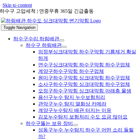
Skip to content
하수구 고압세척 | 연중무휴 365일 긴급출동
Toggle Navigation
하수구수리 하림배관
하수구 하림배관
의정부싱크대막힘 하수구막힘 기름제거 확실
하게
연수구싱크대막힘 하수구막힘 하수구업체
계양구하수구막힘 하수구업체
원미구하수구막힘 싱크대막힘 하수구업체
소사구하수구막힘 싱크대막힘 하수구업체
오정구하수구막힘 싱크대막힘 아래층 물샘
용산구누수 탐지 누수보험처리
관악구누수 탐지 열화상 카메라
계양구누수탐지 배관 터지는 이유
김포누수탐지 보험처리 수도 요금 많아요
하수구뚫는 보유 장비
성동구누수 누수탐지 하수구 어떤 소리 들릴
까?