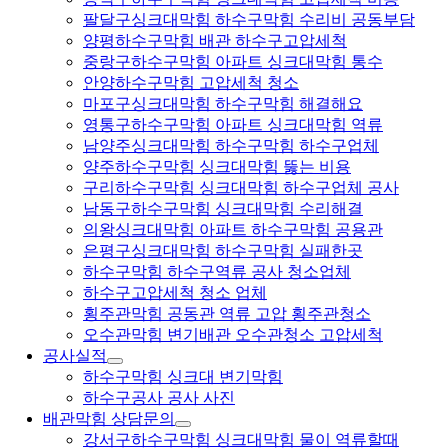
팔달구싱크대막힘 하수구막힘 수리비 공동부담
양평하수구막힘 배관 하수구고압세척
중랑구하수구막힘 아파트 싱크대막힘 통수
안양하수구막힘 고압세척 청소
마포구싱크대막힘 하수구막힘 해결해요
영통구하수구막힘 아파트 싱크대막힘 역류
남양주싱크대막힘 하수구막힘 하수구업체
양주하수구막힘 싱크대막힘 뚫는 비용
구리하수구막힘 싱크대막힘 하수구업체 공사
남동구하수구막힘 싱크대막힘 수리해결
의왕싱크대막힘 아파트 하수구막힘 공용관
은평구싱크대막힘 하수구막힘 실패한곳
하수구막힘 하수구역류 공사 청소업체
하수구고압세척 청소 업체
횡주관막힘 공동관 역류 고압 횡주관청소
오수관막힘 변기배관 오수관청소 고압세척
공사실적
하수구막힘 싱크대 변기막힘
하수구공사 공사 사진
배관막힘 상담문의
강서구하수구막힘 싱크대막힘 물이 역류할때