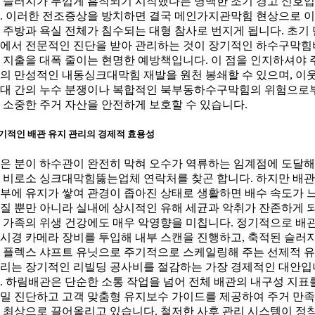
 슬러지가 두껍게 흡착되기 시작했다는 명백한 조기 경고 신호
. 이러한 전조증상을 방치하면 결국 메인가지관막힘 현상으로 
 주방과 욕실 전체가 침수되는 대형 참사로 번지게 됩니다. 초기 
에서 전문적인 진단을 받아 관리하는 것이 장기적인 하수구막힘
 지출을 대폭 줄이는 현명한 예방책입니다. 이 점을 인지하셔야 
의 만성적인 내동싱크대막힘 재발을 원천 봉쇄할 수 있으며, 이
대 간의 누수 분쟁이나 복합적인 북부동하수구막힘의 위험으로
 소중한 주거 자산을 안전하게 보호할 수 있습니다.
기적인 배관 유지 관리의 경제적 효용성
은 분이 하수관이 완전히 막혀 오수가 역류하는 임계점에 도달
 비로소 싱크대막힘뚫는업체 연락처를 찾곤 합니다. 하지만 배관
부에 유지가 쌓여 관경이 좁아진 상태로 생활하면 배수 속도가 
질 뿐만 아니라 실내에 상시적인 유해 세균과 악취가 잔존하게 
 가족의 위생 건강에도 매우 악영향을 미칩니다. 정기적으로 배
시경 카메라 장비를 투입해 내부 스캔을 진행하고, 축적된 슬러
 플렉스 샤프트 유닛으로 주기적으로 스케일링해 주는 선제적 
리는 장기적인 리빌딩 공사비를 절감하는 가장 경제적인 대안입
. 하림배관은 단순한 소통 작업을 넘어 전체 배관의 내구성 지표
밀 진단하고 고객 맞춤형 유지보수 가이드를 제공하여 주거 만
 최상으로 끌어올리고 있습니다. 철저한 사후 관리 시스템이 정