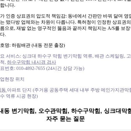
합니다.
가 인증 상표권의 압도적 책임감: 동네에서 간판만 바꿔 달며 영
는 떴다방 업체와는 차원이 다릅니다. 특허청이 인정한 상표권의
름으로, 재발 없는 영구적인 뚫음과 끝까지 책임지는 A/S를 보
다.
호명: 하림배관 (내동 전문 출장)
요 서비스: 싱크대 하수구 막힘 변기막힘 역류, 배관 스케일링, 
척,
하수구막힘 내시경 검사
표번호: 010-4892-7655 (24시간 상담 가능)
업현장 위치
내동
아파트 단지 (주거용 공동주택 세대 내부 주방 메인가지관막
수 역류 시공 현장)
내동 변기막힘, 오수관막힘, 하수구막힘, 싱크대막
자주 묻는 질문