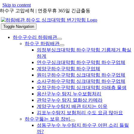
Skip to content
하수구 고압세척 | 연중무휴 365일 긴급출동
Toggle Navigation
하수구수리 하림배관
하수구 하림배관
의정부싱크대막힘 하수구막힘 기름제거 확실
하게
연수구싱크대막힘 하수구막힘 하수구업체
계양구하수구막힘 하수구업체
원미구하수구막힘 싱크대막힘 하수구업체
소사구하수구막힘 싱크대막힘 하수구업체
오정구하수구막힘 싱크대막힘 아래층 물샘
용산구누수 탐지 누수보험처리
관악구누수 탐지 열화상 카메라
계양구누수탐지 배관 터지는 이유
김포누수탐지 보험처리 수도 요금 많아요
하수구뚫는 보유 장비
성동구누수 누수탐지 하수구 어떤 소리 들릴
까?