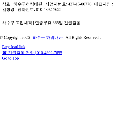
와 같은 정기 관리가 뒷받침되어야 고질적인 내동하수구막힘의
상호 : 하수구하림배관 | 사업자번호: 427-15-00776 | 대표자명 :
위험으로부터 완벽하게 해방될 수 있습니다.
김창영 | 전화번호: 010-4892-7655
하수구 고압세척 | 연중무휴 365일 긴급출동
© Copyright 2026 |
하수구 하림배관
| All Rights Reserved .
Page load link
☎
긴급출동 전화 | 010-4892-7655
Go to Top