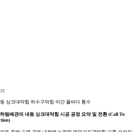
기
동 싱크대막힘 하수구막힘 야간 물바다 통수
. 하림배관의 내동 싱크대막힘 시공 공정 요약 및 전환 (Call To
tion)
파트 주방 수평 관로 내부에 누적된 메인가지관막힘 기름 슬러지