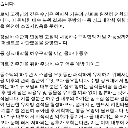
습니다.
로써 고객님의 깊은 수심은 완벽한 기쁨과 신뢰로 완전히 전환
니다. 이 완벽한 배수 복원 결과는 주방의 내동 싱크대막힘 위험 
을 완전히 소멸시켰음을 뜻하며,
장실 배수관과 연동된 고질적 내동하수구막힘의 재발 가능성까
 퍼센트로 차단했음을 증명합니다.
동 싱크대막힘 하수구막힘 야간 물바다 통수
파트 입주민을 위한 주방 배수구 역류 예방 가이드
동주택의 하수관 시스템을 오랫동안 쾌적하게 유지하기 위해서
공 이후의 관리 습관이 무엇보다 중요합니다. 주방 싱크대에서 
하는 하수구 오염의 대부분은 무심코 행하는 음식물버림 습관과
 후 팬에 남은 식용유 및 동물성 유지를 여과 없이 방류하는 것에
작됩니다. 기름 성분은 하수관 내부의 차가운 점토질 성분과 결
여 단단한 유지방 결석을 형성하므로, 설거지 전 반드시 키친타
 기름기를 완전히 닦아낸 후 세척하는 행동 요령이 필요합니다. 
 배수구 내부에서 지속적인 악취가 풍기거나 물 내려가는 속도가
보다 눈에 띄게 저하되는 징후가 포착된다면, 이는 이미 내부에 