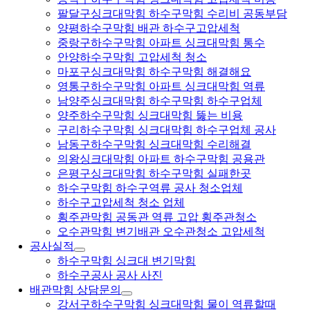
팔달구싱크대막힘 하수구막힘 수리비 공동부담
양평하수구막힘 배관 하수구고압세척
중랑구하수구막힘 아파트 싱크대막힘 통수
안양하수구막힘 고압세척 청소
마포구싱크대막힘 하수구막힘 해결해요
영통구하수구막힘 아파트 싱크대막힘 역류
남양주싱크대막힘 하수구막힘 하수구업체
양주하수구막힘 싱크대막힘 뚫는 비용
구리하수구막힘 싱크대막힘 하수구업체 공사
남동구하수구막힘 싱크대막힘 수리해결
의왕싱크대막힘 아파트 하수구막힘 공용관
은평구싱크대막힘 하수구막힘 실패한곳
하수구막힘 하수구역류 공사 청소업체
하수구고압세척 청소 업체
횡주관막힘 공동관 역류 고압 횡주관청소
오수관막힘 변기배관 오수관청소 고압세척
공사실적
하수구막힘 싱크대 변기막힘
하수구공사 공사 사진
배관막힘 상담문의
강서구하수구막힘 싱크대막힘 물이 역류할때