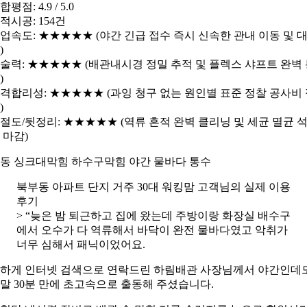
합평점: 4.9 / 5.0
적시공: 154건
업속도: ★★★★★ (야간 긴급 접수 즉시 신속한 관내 이동 및 
)
술력: ★★★★★ (배관내시경 정밀 추적 및 플렉스 샤프트 완벽
)
격합리성: ★★★★★ (과잉 청구 없는 원인별 표준 정찰 공사비
)
절도/뒷정리: ★★★★★ (역류 흔적 완벽 클리닝 및 세균 멸균 
 마감)
동 싱크대막힘 하수구막힘 야간 물바다 통수
북부동 아파트 단지 거주 30대 워킹맘 고객님의 실제 이용
후기
> “늦은 밤 퇴근하고 집에 왔는데 주방이랑 화장실 배수구
에서 오수가 다 역류해서 바닥이 완전 물바다였고 악취가
너무 심해서 패닉이었어요.
하게 인터넷 검색으로 연락드린 하림배관 사장님께서 야간인데
말 30분 만에 초고속으로 출동해 주셨습니다.