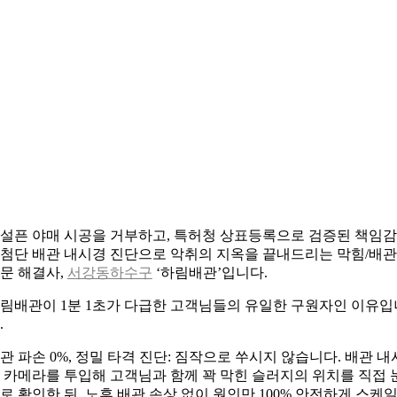
설픈 야매 시공을 거부하고, 특허청 상표등록으로 검증된 책임
첨단 배관 내시경 진단으로 악취의 지옥을 끝내드리는 막힘/배관
문 해결사,
서강동하수구
‘하림배관’입니다.
림배관이 1분 1초가 다급한 고객님들의 유일한 구원자인 이유입
.
관 파손 0%, 정밀 타격 진단: 짐작으로 쑤시지 않습니다. 배관 내
 카메라를 투입해 고객님과 함께 꽉 막힌 슬러지의 위치를 직접 
로 확인한 뒤, 노후 배관 손상 없이 원인만 100% 안전하게 스케