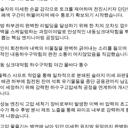
술자의 미세한 손끝 감각으로 토크를 제어하며 전진시키자 단단
 폐색 구간이 허물어지며 배수 통로가 확보되기 시작했습니다.
방 하부관의 완벽한 리빌딩을 달성하기 위해 한 치의 오차도 없
벽을 스케일링하는 과정이야말로 만성적인 내동싱크대막힘을 
 뽑는 핵심 엔지니어링 공정입니다.
인이 회전하며 내벽의 이물질을 완벽히 긁어내는 소리를 들으며
적인 내동하수구막힘의 완전 소통이 머지않았음을 직감했습니다
동 싱크대막힘 하수구막힘 야간 물바다 통수
플렉스 샤프트 작업을 통해 일차적으로 분쇄된 슬러지 미세 파편
 배관 하부에 침전된 잔여 석회 유기물들을 종단 공용관까지 남
이 세정하기 위해 강력한 하수구고압세척 공정을 연계하여 개시
니다.
성능 엔진식 고압 세척기 장비로부터 발생한 이백 바 압력의 초
수가 특수 후방 분사 제트 노즐을 통해 파이프 내부로 강력하게 
져 나왔습니다.
고압 물줄기는 벽면에 남아 있던 미세한 유지방 유막까지 완벽