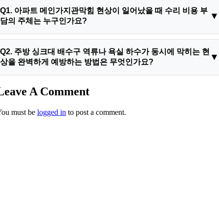
Q1. 아파트 메인가지관막힘 현상이 일어났을 때 수리 비용 부
담의 주체는 누구인가요?
A1. 아파트나 빌라 등 공동주택 하수관의 책임 소재는 정밀 배관
Q2. 주방 싱크대 배수구 역류나 욕실 하수가 동시에 막히는 현
카메라 장비의 계측 거리 데이터에 의해 판정됩니다. 개별 세대
상을 완벽하게 예방하는 방법은 무엇인가요?
내부 싱크대에서 수직 공용 메인관으로 합류하기 전까지의 전용
수평 가지관 구역이 차단된 상황이라면 이는 세대 내부의 독점
A2. 주방 하수구의 만성 폐색을 유발하는 가장 큰 요인은 식기 세
Leave A Comment
관리 영역이므로 세대 거주자가 비용을 전액 부담해야 합니다.
척 시 유입되는 동물성 식용 유지방과 미세한 음식물 잔해들입니
반면 공용 수직 주철관이나 하부 공용 횡주관 배관 자체의 슬러
You must be
logged in
to post a comment.
다. 가급적 설거지를 하기 전에 휴지나 키친타월로 기름 성분을
지 누적으로 인해 저층 세대로 물이 치받아 역류했다면 이는 관
1차적으로 깨끗이 닦아내어 배출하고, 정기적으로 배관 전문 기
리사무소 공동 재원이나 장기수선충당금으로 공사비를 정산하
술자를 통해 관로 상태를 검진받는 것이 최고의 안전대책입니다.
는 것이 원칙입니다. 이번 주방의 내동 싱크대막힘 수리 현장은
일시적으로 뜨거운 물이나 화학 용제를 부어주는 임시방편으로
정밀 스캔 결과 세대 내부 전용 메인가지관 구간의 슬러지가 주
는 이미 내벽에 시멘트처럼 결석화된 하수구 석회 덩어리들을 결
원인이었으므로 전용부 문제로 명확하게 확증되었습니다.
코 녹여낼 수 없습니다. 그렇기 때문에 확실한 첨단 장비 시스템
을 보유한 하림배관의 정밀 스케일링 세정을 주기적으로 실행하
는 것이 대형 침수 사고를 미연에 방지하고 소중한 주거지의 자
산 가치를 영구적으로 지키는 유일하고 명확한 예방법입니다. 이