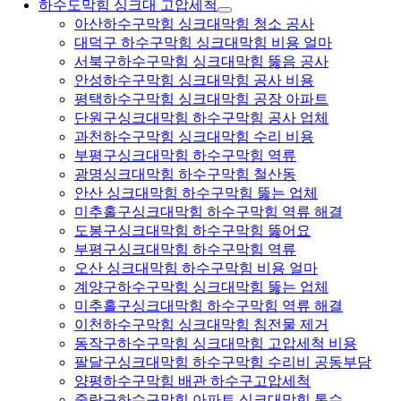
하수도막힘 싱크대 고압세척
아산하수구막힘 싱크대막힘 청소 공사
대덕구 하수구막힘 싱크대막힘 비용 얼마
서북구하수구막힘 싱크대막힘 뚫음 공사
안성하수구막힘 싱크대막힘 공사 비용
평택하수구막힘 싱크대막힘 공장 아파트
단원구싱크대막힘 하수구막힘 공사 업체
과천하수구막힘 싱크대막힘 수리 비용
부평구싱크대막힘 하수구막힘 역류
광명싱크대막힘 하수구막힘 철산동
안산 싱크대막힘 하수구막힘 뚫는 업체
미추홀구싱크대막힘 하수구막힘 역류 해결
도봉구싱크대막힘 하수구막힘 뚫어요
부평구싱크대막힘 하수구막힘 역류
오산 싱크대막힘 하수구막힘 비용 얼마
계양구하수구막힘 싱크대막힘 뚫는 업체
미추홀구싱크대막힘 하수구막힘 역류 해결
이천하수구막힘 싱크대막힘 침전물 제거
동작구하수구막힘 싱크대막힘 고압세척 비용
팔달구싱크대막힘 하수구막힘 수리비 공동부담
양평하수구막힘 배관 하수구고압세척
중랑구하수구막힘 아파트 싱크대막힘 통수