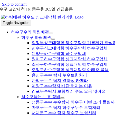
Skip to content
수구 고압세척 | 연중무휴 365일 긴급출동
Toggle Navigation
하수구수리 하림배관
하수구 하림배관
의정부싱크대막힘 하수구막힘 기름제거 확실
연수구싱크대막힘 하수구막힘 하수구업체
계양구하수구막힘 하수구업체
원미구하수구막힘 싱크대막힘 하수구업체
소사구하수구막힘 싱크대막힘 하수구업체
오정구하수구막힘 싱크대막힘 아래층 물샘
용산구누수 탐지 누수보험처리
관악구누수 탐지 열화상 카메라
계양구누수탐지 배관 터지는 이유
김포누수탐지 보험처리 수도 요금 많아요
하수구뚫는 보유 장비
성동구누수 누수탐지 하수구 어떤 소리 들릴까
마포구누수 탐지 하수구누수 보험처리
서대문구누수 탐지 하수구 보험처리