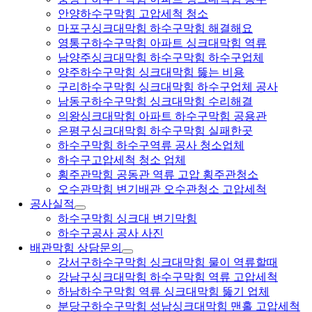
안양하수구막힘 고압세척 청소
마포구싱크대막힘 하수구막힘 해결해요
영통구하수구막힘 아파트 싱크대막힘 역류
남양주싱크대막힘 하수구막힘 하수구업체
양주하수구막힘 싱크대막힘 뚫는 비용
구리하수구막힘 싱크대막힘 하수구업체 공사
남동구하수구막힘 싱크대막힘 수리해결
의왕싱크대막힘 아파트 하수구막힘 공용관
은평구싱크대막힘 하수구막힘 실패한곳
하수구막힘 하수구역류 공사 청소업체
하수구고압세척 청소 업체
횡주관막힘 공동관 역류 고압 횡주관청소
오수관막힘 변기배관 오수관청소 고압세척
공사실적
하수구막힘 싱크대 변기막힘
하수구공사 공사 사진
배관막힘 상담문의
강서구하수구막힘 싱크대막힘 물이 역류할때
강남구싱크대막힘 하수구막힘 역류 고압세척
하남하수구막힘 역류 싱크대막힘 뚫기 업체
분당구하수구막힘 성남싱크대막힘 맨홀 고압세척