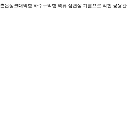
촌읍싱크대막힘 하수구막힘 역류 삼겹살 기름으로 막힌 공용관