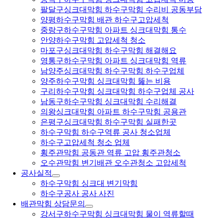
팔달구싱크대막힘 하수구막힘 수리비 공동부담
양평하수구막힘 배관 하수구고압세척
중랑구하수구막힘 아파트 싱크대막힘 통수
안양하수구막힘 고압세척 청소
마포구싱크대막힘 하수구막힘 해결해요
영통구하수구막힘 아파트 싱크대막힘 역류
남양주싱크대막힘 하수구막힘 하수구업체
양주하수구막힘 싱크대막힘 뚫는 비용
구리하수구막힘 싱크대막힘 하수구업체 공사
남동구하수구막힘 싱크대막힘 수리해결
의왕싱크대막힘 아파트 하수구막힘 공용관
은평구싱크대막힘 하수구막힘 실패한곳
하수구막힘 하수구역류 공사 청소업체
하수구고압세척 청소 업체
횡주관막힘 공동관 역류 고압 횡주관청소
오수관막힘 변기배관 오수관청소 고압세척
공사실적
하수구막힘 싱크대 변기막힘
하수구공사 공사 사진
배관막힘 상담문의
강서구하수구막힘 싱크대막힘 물이 역류할때