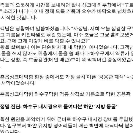
족들과 오붓하게 시간을 보내려던 찰나 싱크대 하부장에서 “꾸
” 소리가 나더니 이내 정체 모를 거품과 오수가 바닥으로 넘쳐흐
 시작한 것입니다.
객님은 당황하며 말씀하셨습니다. “사장님, 저희 오늘 삼겹살 구
고 기름을 키친타월로 닦긴 했는데, 아주 조금은 그냥 흘려보냈
요. 근데 그게 이렇게 바로 막힐 수 있나요?”
황을 살펴보니 이는 단순한 세대 내 막힘이 아니었습니다. 고객
 물을 쓰지 않아도 위층에서 물을 쓸 때마다 하수구에서 역류가 
나는 상황, 즉 **공용관(메인 배관)**이 꽉 막혀버린 증상이었습
.
촌읍싱크대막힘 현장 중에서도 가장 골치 아픈 ‘공용관 폐색’ 사
 서막이었습니다.
촌읍싱크대막힘 하수구막힘 역류 삼겹살 기름으로 막힌 공용관
. 정밀 진단: 하수구 내시경으로 들여다본 하얀 ‘지방 동굴’
확한 원인을 파악하기 위해 곧바로 하수구 내시경 장비를 투입
다. 입구부터 하얀 유지방 덩어리들이 배관 벽면에 다닥다닥 붙
었습니다.