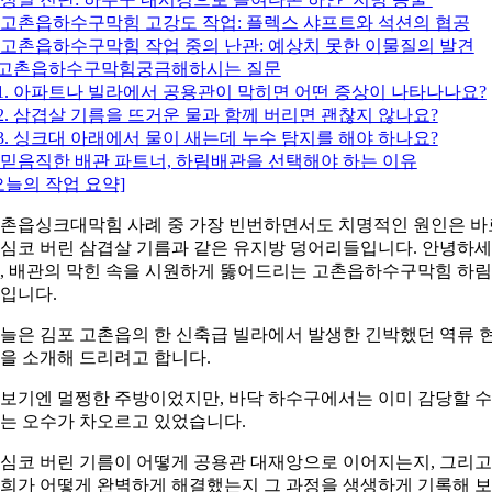
. 고촌읍하수구막힘 고강도 작업: 플렉스 샤프트와 석션의 협공
. 고촌읍하수구막힘 작업 중의 난관: 예상치 못한 이물질의 발견
.고촌읍하수구막힘궁금해하시는 질문
1. 아파트나 빌라에서 공용관이 막히면 어떤 증상이 나타나나요?
2. 삼겹살 기름을 뜨거운 물과 함께 버리면 괜찮지 않나요?
3. 싱크대 아래에서 물이 새는데 누수 탐지를 해야 하나요?
. 믿음직한 배관 파트너, 하림배관을 선택해야 하는 이유
오늘의 작업 요약]
촌읍싱크대막힘 사례 중 가장 빈번하면서도 치명적인 원인은 바
심코 버린 삼겹살 기름과 같은 유지방 덩어리들입니다. 안녕하세
, 배관의 막힌 속을 시원하게 뚫어드리는 고촌읍하수구막힘 하
입니다.
늘은 김포 고촌읍의 한 신축급 빌라에서 발생한 긴박했던 역류 
을 소개해 드리려고 합니다.
보기엔 멀쩡한 주방이었지만, 바닥 하수구에서는 이미 감당할 수
는 오수가 차오르고 있었습니다.
심코 버린 기름이 어떻게 공용관 대재앙으로 이어지는지, 그리고
희가 어떻게 완벽하게 해결했는지 그 과정을 생생하게 기록해 