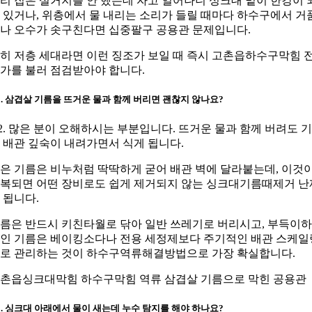
리 집은 설거지를 안 했는데 자고 일어나니 싱크대 밑이 한강이 
 있거나, 위층에서 물 내리는 소리가 들릴 때마다 하수구에서 거
나 오수가 솟구친다면 십중팔구 공용관 문제입니다.
히 저층 세대라면 이런 징조가 보일 때 즉시 고촌읍하수구막힘 
가를 불러 점검받아야 합니다.
2. 삼겹살 기름을 뜨거운 물과 함께 버리면 괜찮지 않나요?
2. 많은 분이 오해하시는 부분입니다. 뜨거운 물과 함께 버려도 
 배관 깊숙이 내려가면서 식게 됩니다.
은 기름은 비누처럼 딱딱하게 굳어 배관 벽에 달라붙는데, 이것
복되면 어떤 장비로도 쉽게 제거되지 않는 싱크대기름때제거 난
 됩니다.
름은 반드시 키친타월로 닦아 일반 쓰레기로 버리시고, 부득이
인 기름은 베이킹소다나 전용 세정제보다 주기적인 배관 스케일
로 관리하는 것이 하수구역류해결방법으로 가장 확실합니다.
촌읍싱크대막힘 하수구막힘 역류 삼겹살 기름으로 막힌 공용관
3. 싱크대 아래에서 물이 새는데 누수 탐지를 해야 하나요?