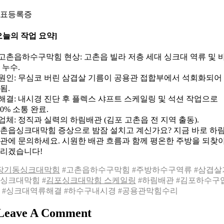
표등록증
오늘의 작업 요약]
 고촌읍하수구막힘 현상: 고촌읍 빌라 저층 세대 싱크대 역류 및 
 누수.
 원인: 무심코 버린 삼겹살 기름이 공용관 접합부에서 석회화되어
됨.
 해결: 내시경 진단 후 플렉스 샤프트 스케일링 및 석션 작업으로
00% 소통 완료.
 업체: 정직과 실력의 하림배관 (김포 고촌읍 전 지역 출동).
촌읍싱크대막힘 증상으로 밤잠 설치고 계신가요? 지금 바로 하
관에 문의하세요. 시원한 배관 흐름과 함께 평온한 주방을 되찾
리겠습니다!
장기동싱크대막힘
#고촌읍하수구막힘 #주방하수구역류 #삼겹살
싱크대막힘 #
김포싱크대막힘 스케일링
#하림배관 #김포하수구
 #싱크대역류해결 #하수구내시경 #공용관막힘수리
Leave A Comment