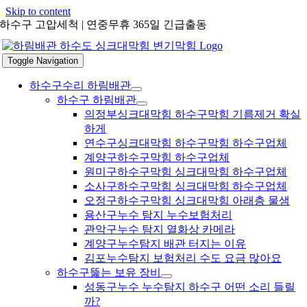
Skip to content
하수구 고압세척 | 연중무휴 365일 긴급출동
Toggle Navigation
하수구수리 하림배관
하수구 하림배관
의정부싱크대막힘 하수구막힘 기름제거 확실
하게
연수구싱크대막힘 하수구막힘 하수구업체
계양구하수구막힘 하수구업체
원미구하수구막힘 싱크대막힘 하수구업체
소사구하수구막힘 싱크대막힘 하수구업체
오정구하수구막힘 싱크대막힘 아래층 물샘
용산구누수 탐지 누수보험처리
관악구누수 탐지 열화상 카메라
계양구누수탐지 배관 터지는 이유
김포누수탐지 보험처리 수도 요금 많아요
하수구뚫는 보유 장비
성동구누수 누수탐지 하수구 어떤 소리 들릴
까?