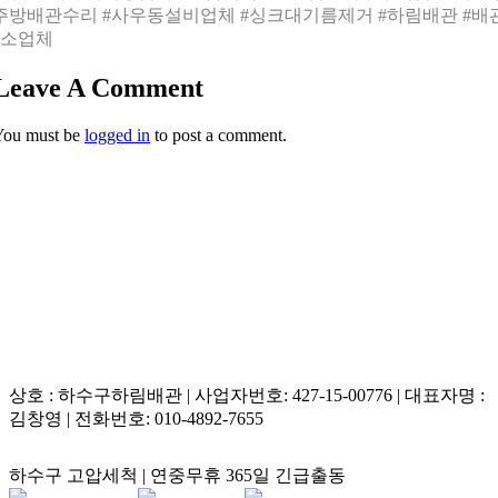
주방배관수리 #사우동설비업체 #싱크대기름제거 #하림배관 #배
소업체
Leave A Comment
You must be
logged in
to post a comment.
상호 : 하수구하림배관 | 사업자번호: 427-15-00776 | 대표자명 :
김창영 | 전화번호: 010-4892-7655
하수구 고압세척 | 연중무휴 365일 긴급출동