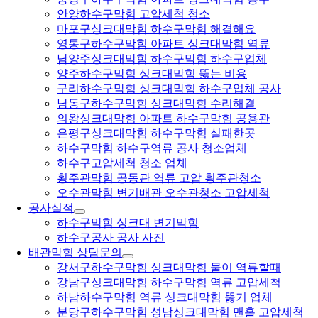
안양하수구막힘 고압세척 청소
마포구싱크대막힘 하수구막힘 해결해요
영통구하수구막힘 아파트 싱크대막힘 역류
남양주싱크대막힘 하수구막힘 하수구업체
양주하수구막힘 싱크대막힘 뚫는 비용
구리하수구막힘 싱크대막힘 하수구업체 공사
남동구하수구막힘 싱크대막힘 수리해결
의왕싱크대막힘 아파트 하수구막힘 공용관
은평구싱크대막힘 하수구막힘 실패한곳
하수구막힘 하수구역류 공사 청소업체
하수구고압세척 청소 업체
횡주관막힘 공동관 역류 고압 횡주관청소
오수관막힘 변기배관 오수관청소 고압세척
공사실적
하수구막힘 싱크대 변기막힘
하수구공사 공사 사진
배관막힘 상담문의
강서구하수구막힘 싱크대막힘 물이 역류할때
강남구싱크대막힘 하수구막힘 역류 고압세척
하남하수구막힘 역류 싱크대막힘 뚫기 업체
분당구하수구막힘 성남싱크대막힘 맨홀 고압세척