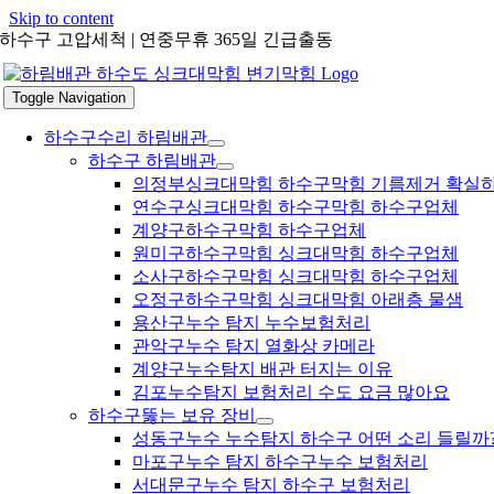
Skip to content
하수구 고압세척 | 연중무휴 365일 긴급출동
Toggle Navigation
하수구수리 하림배관
하수구 하림배관
의정부싱크대막힘 하수구막힘 기름제거 확실
연수구싱크대막힘 하수구막힘 하수구업체
계양구하수구막힘 하수구업체
원미구하수구막힘 싱크대막힘 하수구업체
소사구하수구막힘 싱크대막힘 하수구업체
오정구하수구막힘 싱크대막힘 아래층 물샘
용산구누수 탐지 누수보험처리
관악구누수 탐지 열화상 카메라
계양구누수탐지 배관 터지는 이유
김포누수탐지 보험처리 수도 요금 많아요
하수구뚫는 보유 장비
성동구누수 누수탐지 하수구 어떤 소리 들릴까
마포구누수 탐지 하수구누수 보험처리
서대문구누수 탐지 하수구 보험처리