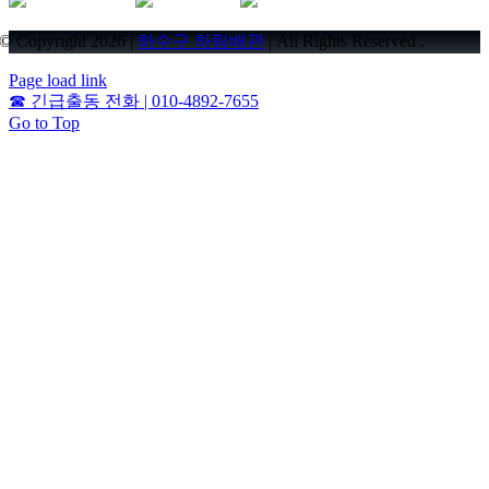
© Copyright 2026 |
하수구 하림배관
| All Rights Reserved .
Page load link
☎
긴급출동 전화 | 010-4892-7655
Go to Top