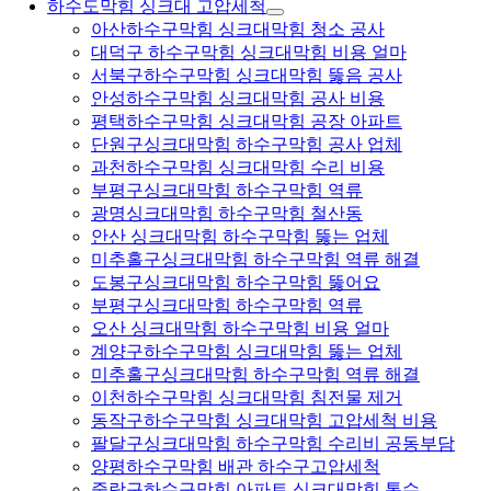
하수도막힘 싱크대 고압세척
아산하수구막힘 싱크대막힘 청소 공사
대덕구 하수구막힘 싱크대막힘 비용 얼마
서북구하수구막힘 싱크대막힘 뚫음 공사
안성하수구막힘 싱크대막힘 공사 비용
평택하수구막힘 싱크대막힘 공장 아파트
단원구싱크대막힘 하수구막힘 공사 업체
과천하수구막힘 싱크대막힘 수리 비용
부평구싱크대막힘 하수구막힘 역류
광명싱크대막힘 하수구막힘 철산동
안산 싱크대막힘 하수구막힘 뚫는 업체
미추홀구싱크대막힘 하수구막힘 역류 해결
도봉구싱크대막힘 하수구막힘 뚫어요
부평구싱크대막힘 하수구막힘 역류
오산 싱크대막힘 하수구막힘 비용 얼마
계양구하수구막힘 싱크대막힘 뚫는 업체
미추홀구싱크대막힘 하수구막힘 역류 해결
이천하수구막힘 싱크대막힘 침전물 제거
동작구하수구막힘 싱크대막힘 고압세척 비용
팔달구싱크대막힘 하수구막힘 수리비 공동부담
양평하수구막힘 배관 하수구고압세척
중랑구하수구막힘 아파트 싱크대막힘 통수