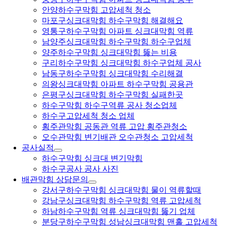
안양하수구막힘 고압세척 청소
마포구싱크대막힘 하수구막힘 해결해요
영통구하수구막힘 아파트 싱크대막힘 역류
남양주싱크대막힘 하수구막힘 하수구업체
양주하수구막힘 싱크대막힘 뚫는 비용
구리하수구막힘 싱크대막힘 하수구업체 공사
남동구하수구막힘 싱크대막힘 수리해결
의왕싱크대막힘 아파트 하수구막힘 공용관
은평구싱크대막힘 하수구막힘 실패한곳
하수구막힘 하수구역류 공사 청소업체
하수구고압세척 청소 업체
횡주관막힘 공동관 역류 고압 횡주관청소
오수관막힘 변기배관 오수관청소 고압세척
공사실적
하수구막힘 싱크대 변기막힘
하수구공사 공사 사진
배관막힘 상담문의
강서구하수구막힘 싱크대막힘 물이 역류할때
강남구싱크대막힘 하수구막힘 역류 고압세척
하남하수구막힘 역류 싱크대막힘 뚫기 업체
분당구하수구막힘 성남싱크대막힘 맨홀 고압세척