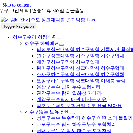
Skip to content
수구 고압세척 | 연중무휴 365일 긴급출동
Toggle Navigation
하수구수리 하림배관
하수구 하림배관
의정부싱크대막힘 하수구막힘 기름제거 확실
연수구싱크대막힘 하수구막힘 하수구업체
계양구하수구막힘 하수구업체
원미구하수구막힘 싱크대막힘 하수구업체
소사구하수구막힘 싱크대막힘 하수구업체
오정구하수구막힘 싱크대막힘 아래층 물샘
용산구누수 탐지 누수보험처리
관악구누수 탐지 열화상 카메라
계양구누수탐지 배관 터지는 이유
김포누수탐지 보험처리 수도 요금 많아요
하수구뚫는 보유 장비
성동구누수 누수탐지 하수구 어떤 소리 들릴까
마포구누수 탐지 하수구누수 보험처리
서대문구누수 탐지 하수구 보험처리