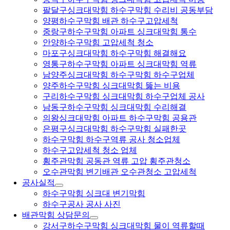
팔달구싱크대막힘 하수구막힘 수리비 공동부담
양평하수구막힘 배관 하수구고압세척
중랑구하수구막힘 아파트 싱크대막힘 통수
안양하수구막힘 고압세척 청소
마포구싱크대막힘 하수구막힘 해결해요
영통구하수구막힘 아파트 싱크대막힘 역류
남양주싱크대막힘 하수구막힘 하수구업체
양주하수구막힘 싱크대막힘 뚫는 비용
구리하수구막힘 싱크대막힘 하수구업체 공사
남동구하수구막힘 싱크대막힘 수리해결
의왕싱크대막힘 아파트 하수구막힘 공용관
은평구싱크대막힘 하수구막힘 실패한곳
하수구막힘 하수구역류 공사 청소업체
하수구고압세척 청소 업체
횡주관막힘 공동관 역류 고압 횡주관청소
오수관막힘 변기배관 오수관청소 고압세척
공사실적
하수구막힘 싱크대 변기막힘
하수구공사 공사 사진
배관막힘 상담문의
강서구하수구막힘 싱크대막힘 물이 역류할때