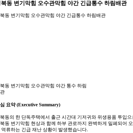
성북동 변기막힘 오수관막힘 야간 긴급통수 하림배관
북동 변기막힘 오수관막힘 야간 긴급통수 하림배관
북동 변기막힘 오수관막힘 야간 통수 하림
관
심 요약 (Executive Summary)
북동의 한 단독주택에서 출근 시간대 기저귀와 위생용품 투입으
북동 변기막힘 현상과 함께 하부 관로까지 완벽하게 밀폐되어 
 역류하는 긴급 재난 상황이 발생했습니다.