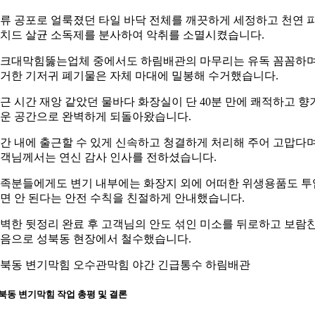
류 공포로 얼룩졌던 타일 바닥 전체를 깨끗하게 세정하고 천연 
치드 살균 소독제를 분사하여 악취를 소멸시켰습니다.
크대막힘뚫는업체 중에서도 하림배관의 마무리는 유독 꼼꼼하
거한 기저귀 폐기물은 자체 마대에 밀봉해 수거했습니다.
근 시간 재앙 같았던 물바다 화장실이 단 40분 만에 쾌적하고 향
운 공간으로 완벽하게 되돌아왔습니다.
간 내에 출근할 수 있게 신속하고 청결하게 처리해 주어 고맙다
객님께서는 연신 감사 인사를 전하셨습니다.
족분들에게도 변기 내부에는 화장지 외에 어떠한 위생용품도 투
면 안 된다는 안전 수칙을 친절하게 안내했습니다.
벽한 뒷정리 완료 후 고객님의 안도 섞인 미소를 뒤로하고 보람
음으로 성북동 현장에서 철수했습니다.
북동 변기막힘 오수관막힘 야간 긴급통수 하림배관
북동 변기막힘 작업 총평 및 결론