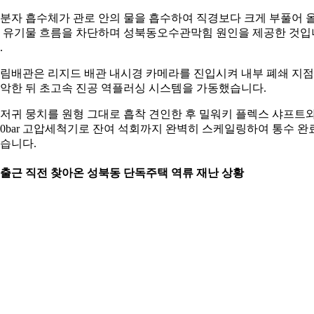
분자 흡수체가 관로 안의 물을 흡수하여 직경보다 크게 부풀어 
 유기물 흐름을 차단하며 성북동오수관막힘 원인을 제공한 것입
.
림배관은 리지드 배관 내시경 카메라를 진입시켜 내부 폐쇄 지
악한 뒤 초고속 진공 역플러싱 시스템을 가동했습니다.
저귀 뭉치를 원형 그대로 흡착 견인한 후 밀워키 플렉스 샤프트
00bar 고압세척기로 잔여 석회까지 완벽히 스케일링하여 통수 완
습니다.
. 출근 직전 찾아온 성북동 단독주택 역류 재난 상황