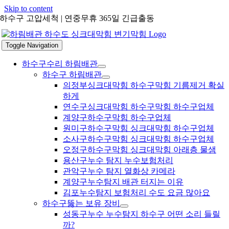
Skip to content
하수구 고압세척 | 연중무휴 365일 긴급출동
Toggle Navigation
하수구수리 하림배관
하수구 하림배관
의정부싱크대막힘 하수구막힘 기름제거 확실
하게
연수구싱크대막힘 하수구막힘 하수구업체
계양구하수구막힘 하수구업체
원미구하수구막힘 싱크대막힘 하수구업체
소사구하수구막힘 싱크대막힘 하수구업체
오정구하수구막힘 싱크대막힘 아래층 물샘
용산구누수 탐지 누수보험처리
관악구누수 탐지 열화상 카메라
계양구누수탐지 배관 터지는 이유
김포누수탐지 보험처리 수도 요금 많아요
하수구뚫는 보유 장비
성동구누수 누수탐지 하수구 어떤 소리 들릴
까?