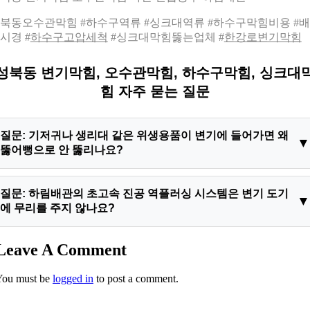
북동오수관막힘 #하수구역류 #싱크대역류 #하수구막힘비용 #
시경 #
하수구고압세척
#싱크대막힘뚫는업체 #
한강로변기막힘
성북동 변기막힘, 오수관막힘, 하수구막힘, 싱크대
힘 자주 묻는 질문
질문: 기저귀나 생리대 같은 위생용품이 변기에 들어가면 왜
뚫어뻥으로 안 뚫리나요?
답변: 일반 오물과 달리 위생용품 내부에는 다량의 물을 결합하
질문: 하림배관의 초고속 진공 역플러싱 시스템은 변기 도기
는 고분자 흡수체 수지가 들어있습니다. 물을 만나는 순간 원래
에 무리를 주지 않나요?
크기의 수십 배로 부풀어 올라 PVC 관로 벽면을 강력하게 밀착
폐쇄하므로 수동 압축기나 뚫어뻥의 압력으로는 밀리지 않으며
답변: 역플러싱 시스템은 변기 구조에 맞춰 특수 제작된 연질 고
Leave A Comment
오히려 더 깊숙이 끼어 성북동 변기막힘 상태를 악화시킵니다.
무 패킹 밀폐 가이드를 사용합니다. 변기 도기 표면에 스크래치
You must be
logged in
to post a comment.
나 물리적 충격을 전혀 주지 않고 순수하게 내부 공기압만 제어
하여 가볍게 이물질을 역방향으로 인양하므로 성북동 오수관막