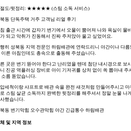
절도/뒷정리: ★★★★★ (스팀 소독 서비스)
북동 단독주택 거주 고객님 리얼 후기
침 출근 시간에 갑자기 변기에서 오물이 뿜어져 나와 욕실이 물
가 되고 악취가 진동해서 진짜 주저앉아 울고 싶었어요.
행히 성북동 지역 전문인 하림배관에 연락드리니 야간이나 다름
 이른 아침인데도 총속으로 출동해 주셨습니다.
른 곳은 변기 뜯어야 한다고 난리였을 텐데 첨단 내시경으로 보
니 진공 역플러싱 장비로 아이 기저귀를 상처 없이 쏙 뽑아내 주
 소름 돋았습니다.
압세척이랑 샤프트로 배관 속을 완전 새것처럼 만들어주시고 마
로 스팀 살균 소독까지 완벽한 뒷정리를 해주셔서 정말 눈물 나
사했습니다.
북동 변기막힘 오수관막힘 야간 긴급통수 하림배관
체 및 지역 정보