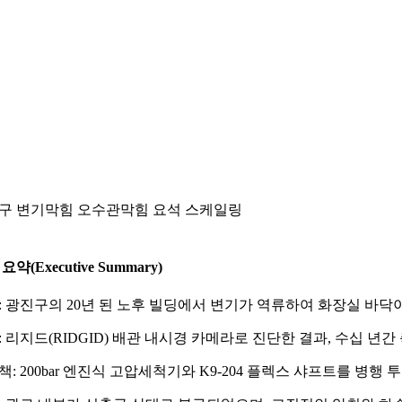
구 변기막힘 오수관막힘 요석 스케일링
요약(Executive Summary)
: 광진구의 20년 된 노후 빌딩에서 변기가 역류하여 화장실 바닥
: 리지드(RIDGID) 배관 내시경 카메라로 진단한 결과, 수십 년간 
책: 200bar 엔진식 고압세척기와 K9-204 플렉스 샤프트를 병