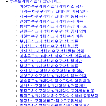
하수도막힘 싱크대 고압세척
아산하수구막힘 싱크대막힘 청소 공사
대덕구 하수구막힘 싱크대막힘 비용 얼마
서북구하수구막힘 싱크대막힘 뚫음 공사
안성하수구막힘 싱크대막힘 공사 비용
평택하수구막힘 싱크대막힘 공장 아파트
단원구싱크대막힘 하수구막힘 공사 업체
과천하수구막힘 싱크대막힘 수리 비용
부평구싱크대막힘 하수구막힘 역류
광명싱크대막힘 하수구막힘 철산동
안산 싱크대막힘 하수구막힘 뚫는 업체
미추홀구싱크대막힘 하수구막힘 역류 해결
도봉구싱크대막힘 하수구막힘 뚫어요
부평구싱크대막힘 하수구막힘 역류
오산 싱크대막힘 하수구막힘 비용 얼마
계양구하수구막힘 싱크대막힘 뚫는 업체
미추홀구싱크대막힘 하수구막힘 역류 해결
이천하수구막힘 싱크대막힘 침전물 제거
동작구하수구막힘 싱크대막힘 고압세척 비용
팔달구싱크대막힘 하수구막힘 수리비 공동부담
양평하수구막힘 배관 하수구고압세척
중랑구하수구막힘 아파트 싱크대막힘 통수