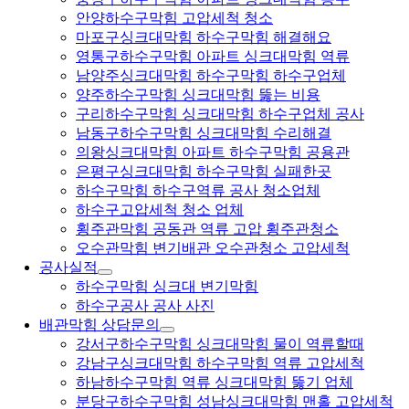
안양하수구막힘 고압세척 청소
마포구싱크대막힘 하수구막힘 해결해요
영통구하수구막힘 아파트 싱크대막힘 역류
남양주싱크대막힘 하수구막힘 하수구업체
양주하수구막힘 싱크대막힘 뚫는 비용
구리하수구막힘 싱크대막힘 하수구업체 공사
남동구하수구막힘 싱크대막힘 수리해결
의왕싱크대막힘 아파트 하수구막힘 공용관
은평구싱크대막힘 하수구막힘 실패한곳
하수구막힘 하수구역류 공사 청소업체
하수구고압세척 청소 업체
횡주관막힘 공동관 역류 고압 횡주관청소
오수관막힘 변기배관 오수관청소 고압세척
공사실적
하수구막힘 싱크대 변기막힘
하수구공사 공사 사진
배관막힘 상담문의
강서구하수구막힘 싱크대막힘 물이 역류할때
강남구싱크대막힘 하수구막힘 역류 고압세척
하남하수구막힘 역류 싱크대막힘 뚫기 업체
분당구하수구막힘 성남싱크대막힘 맨홀 고압세척