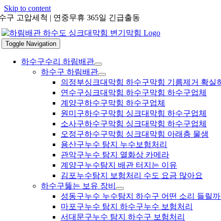
Skip to content
수구 고압세척 | 연중무휴 365일 긴급출동
Toggle Navigation
하수구수리 하림배관
하수구 하림배관
의정부싱크대막힘 하수구막힘 기름제거 확실
연수구싱크대막힘 하수구막힘 하수구업체
계양구하수구막힘 하수구업체
원미구하수구막힘 싱크대막힘 하수구업체
소사구하수구막힘 싱크대막힘 하수구업체
오정구하수구막힘 싱크대막힘 아래층 물샘
용산구누수 탐지 누수보험처리
관악구누수 탐지 열화상 카메라
계양구누수탐지 배관 터지는 이유
김포누수탐지 보험처리 수도 요금 많아요
하수구뚫는 보유 장비
성동구누수 누수탐지 하수구 어떤 소리 들릴까
마포구누수 탐지 하수구누수 보험처리
서대문구누수 탐지 하수구 보험처리